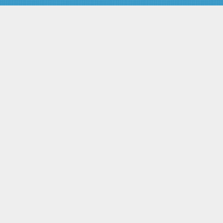
Административная
ответственность юридических
лиц
Глава 3. АДМИНИСТРАТИВНОЕ
НАКАЗАНИЕ
Статья 3.1. Цели
административного наказания
Статья 3.2. Виды
административных наказаний
Статья 3.3. Основные и
дополнительные
административные наказания
Статья 3.4. Предупреждение
Статья 3.5.
Административный штраф
Статья 3.6. - Утратила силу.
Статья 3.7. Конфискация
орудия совершения или
предмета административного
правонарушения
Статья 3.8. Лишение
специального права
Статья 3.9.
Административный арест
Статья 3.10.