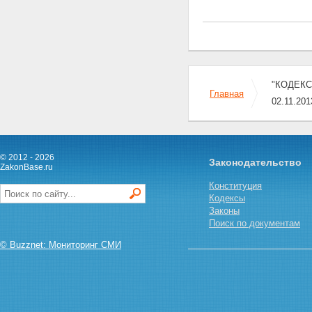
и иностранных юридических
лиц
Статья 2.6.1.
Административная
ответственность
собственников (владельцев)
транспортных средств
"КОДЕКС
Статья 2.6.2.
Главная
Административная
02.11.201
ответственность
собственников или иных
владельцев земельных
участков либо других объектов
© 2012 - 2026
Законодательство
недвижимости
ZakonBase.ru
Статья 2.7. Крайняя
Конституция
необходимость
Кодексы
Статья 2.8. Невменяемость
Законы
Статья 2.9. Возможность
Поиск по документам
освобождения от
административной
© Buzznet: Мониторинг СМИ
ответственности при
малозначительности
административного
правонарушения
Статья 2.10.