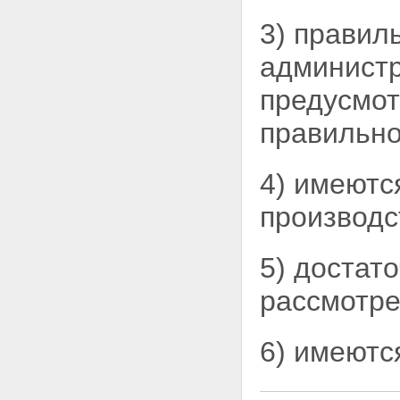
пространстве
3) правил
Глава 2. АДМИНИСТРАТИВНОЕ
ПРАВОНАРУШЕНИЕ И
администр
АДМИНИСТРАТИВНАЯ
ОТВЕТСТВЕННОСТЬ
предусмо
Статья 2.1. Административное
правонарушение
правильно
Статья 2.2. Формы вины
Статья 2.3. Возраст, по
достижении которого
4) имеютс
наступает административная
ответственность
Статья 2.4. Административная
производс
ответственность должностных
лиц
Статья 2.5. Административная
5) достат
ответственность
военнослужащих, граждан,
рассмотре
призванных на военные
сборы, и лиц, имеющих
специальные звания
6) имеютс
Статья 2.6. Административная
ответственность иностранных
граждан, лиц без гражданства