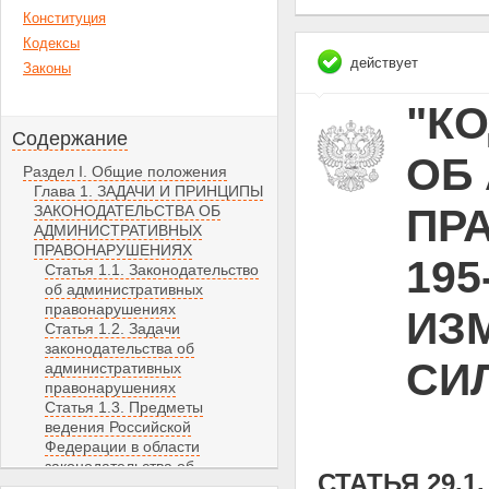
Конституция
Кодексы
действует
Законы
"К
Содержание
ОБ
Раздел I. Общие положения
Глава 1. ЗАДАЧИ И ПРИНЦИПЫ
ПРА
ЗАКОНОДАТЕЛЬСТВА ОБ
АДМИНИСТРАТИВНЫХ
ПРАВОНАРУШЕНИЯХ
195
Статья 1.1. Законодательство
об административных
правонарушениях
ИЗ
Статья 1.2. Задачи
законодательства об
СИЛ
административных
правонарушениях
Статья 1.3. Предметы
ведения Российской
Федерации в области
законодательства об
СТАТЬЯ 29.
административных