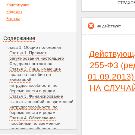
СТРАХО
Конституция
Кодексы
Законы
не действует
Содержание
Глава 1. Общие положения
Действующ
Статья 1. Предмет
регулирования настоящего
255-ФЗ (ре
Федерального закона
Статья 2. Лица, имеющие
право на пособия по
01.09.201
временной
нетрудоспособности, по
НА СЛУЧА
беременности и родам
Статья 3. Финансирование
выплаты пособий по временной
нетрудоспособности, по
беременности и родам
Статья 4. Обеспечение
пособиями по временной
нетрудоспособности, по
беременности и родам лиц,