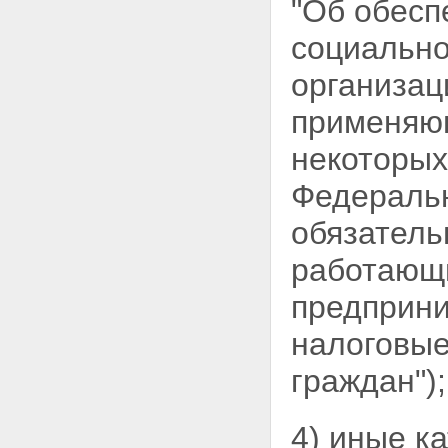
"Об обесп
социальн
организац
применяю
некоторых
Федеральн
обязател
работающи
предприн
налоговые
граждан");
4) иные к