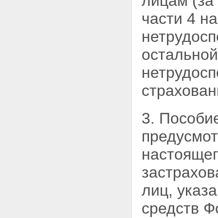
лицам (за
части 4 н
нетрудосп
остальной
нетрудосп
страхован
3. Пособи
предусмот
настоящег
застрахов
лиц, указа
средств Ф