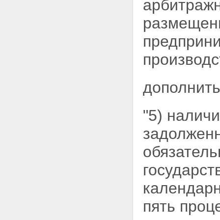
арбитражн
размещени
предприн
производс
дополнить
"5) налич
задолженн
обязатель
государс
календарн
пять проц