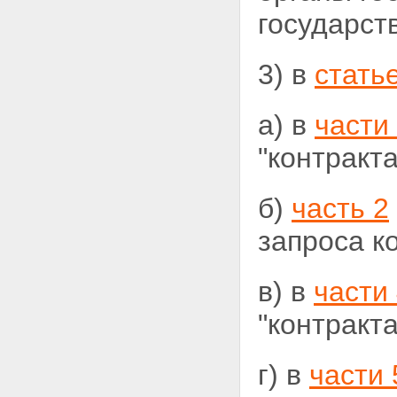
государс
3) в
стать
а) в
части
"контракта
б)
часть 2
запроса ко
в) в
части
"контракта
г) в
части 