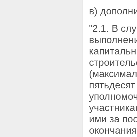
в) дополн
"2.1. В с
выполнени
капитальн
строитель
(максимал
пятьдесят
уполномоч
участника
ими за по
окончания