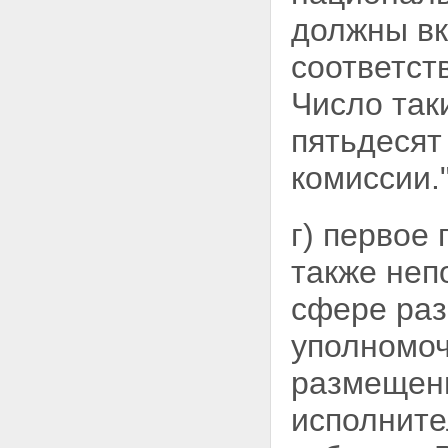
должны вк
соответст
Число так
пятьдесят
комиссии."
г) первое
также неп
сфере ра
уполномоч
размещени
исполните