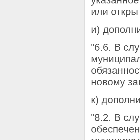
указанное
или открыт
и) дополн
"6.6. В с
муниципал
обязаннос
новому зак
к) дополн
"8.2. В с
обеспечен