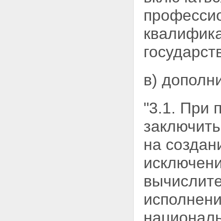
профессио
квалифика
государст
в) дополн
"3.1. При
заключить
на создан
исключени
вычислите
исполнени
националь