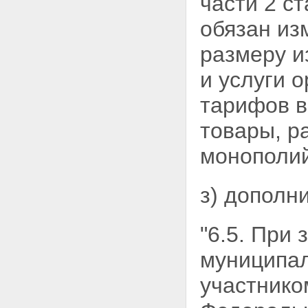
части 2 с
обязан из
размеру и
и
услуги о
тарифов в
товары, р
монополий
з) дополн
"6.5. При
муниципал
участнико