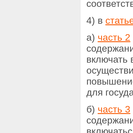
соответст
4) в
стать
а)
часть 2
содержани
включать 
осуществи
повышение
для госуд
б)
часть 3
содержани
включатьс