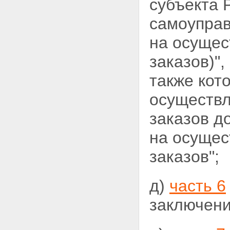
субъекта 
самоуправ
на осущес
заказов)"
также кот
осуществ
заказов д
на
осущес
заказов";
д)
часть 6
заключени