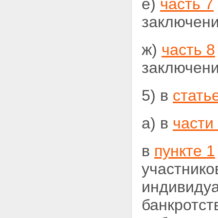
е)
часть 7
заключени
ж)
часть 8
заключени
5) в
стать
а) в
части
в
пункте 1
участнико
индивиду
банкротст