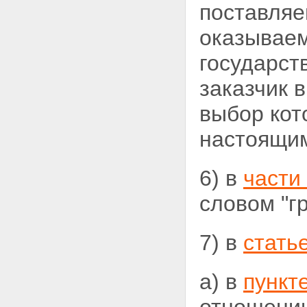
поставляе
оказываем
государст
заказчик 
выбор кот
настоящим
6) в
части 
словом "гр
7) в
стать
а) в
пункт