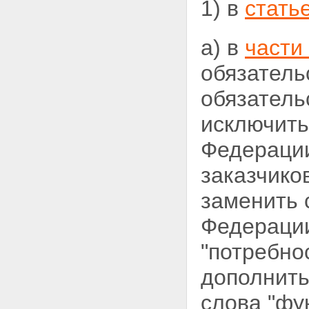
1) в
стать
а) в
части
обязатель
обязатель
исключить
Федерации
заказчико
заменить
Федерации
"потребно
дополнить
слова "фу