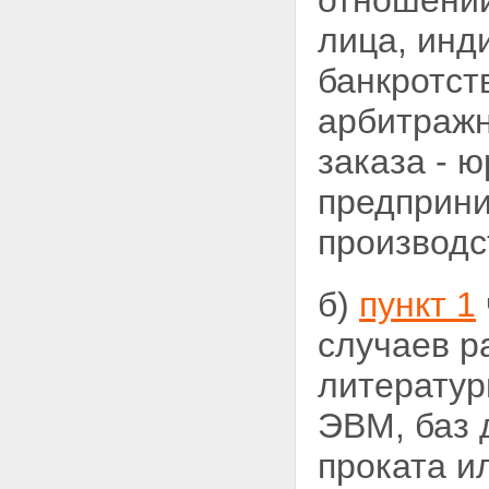
отношении
лица, инд
банкротст
арбитражн
заказа - 
предприни
производс
б)
пункт 1
случаев р
литерату
ЭВМ, баз 
проката и