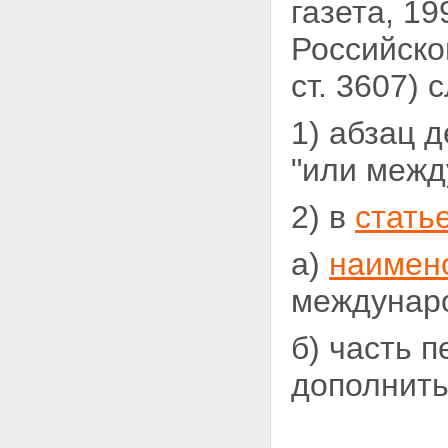
газета, 1
Российской
ст. 3607)
1) абзац 
"или
межд
2) в
стать
а)
наимен
междунаро
б) часть 
дополнить