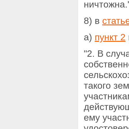
ничтожна."
8) в
стать
а)
пункт 2
"2. В слу
собственн
сельскохо
такого зе
участника
действующ
ему участ
удостовер