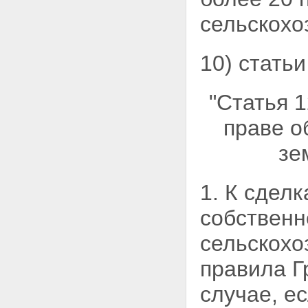
сельскохо
10) стать
"Статья 
праве о
зе
1. К сдел
собственн
сельскохо
правила Г
случае, е