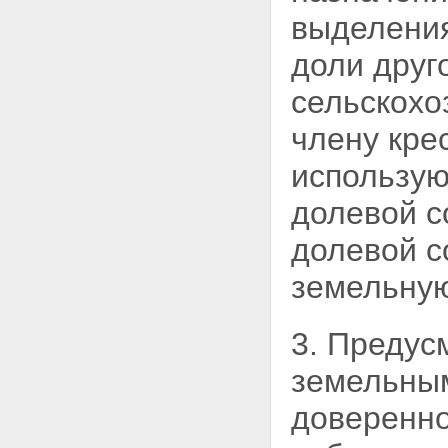
выделения
доли друг
сельскохо
члену
кре
использую
долевой с
долевой с
земельную
3. Предус
земельным
доверенно