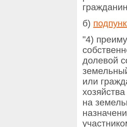
гражданин
б)
подпунк
"4) преим
собственн
долевой с
земельны
или гражд
хозяйства
на земель
назначени
участник