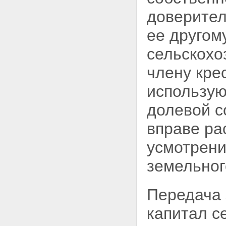
доверител
ее другом
сельскохо
члену кре
использую
долевой с
вправе ра
усмотрени
земельног
Передача 
капитал с