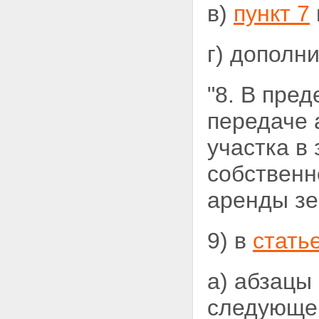
в)
пункт 7
г) дополн
"8. В пре
передаче
участка в
собственн
аренды зе
9) в
стать
а) абзацы
следующей