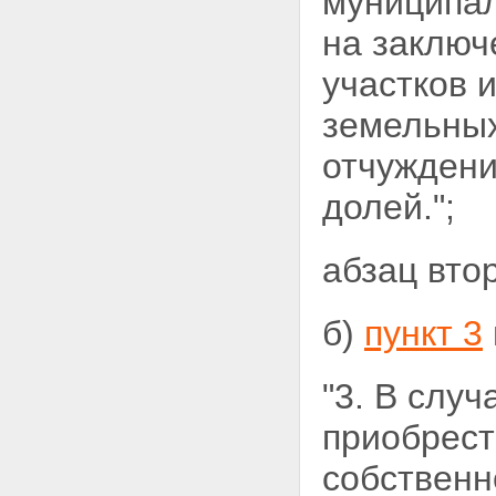
муниципа
на заключ
участков 
земельных
отчуждени
долей.";
абзац вто
б)
пункт 3
"3. В слу
приобрест
собственн