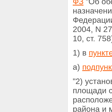
ФЗ
"Об об
назначени
Федерации,
2004, N 27,
10, ст. 7
1) в
пункт
а)
подпунк
"2) устан
площади с
расположе
района и 