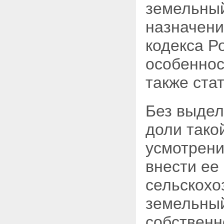
земельный
назначени
кодекса Р
особеннос
также
ста
Без выдел
доли тако
усмотрени
внести ее
сельскохо
земельный
собственн