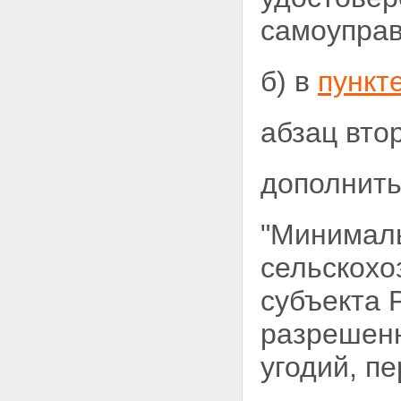
самоуправ
б) в
пункт
абзац вто
дополнить
"Минималь
сельскохо
субъекта
разрешенн
угодий, п