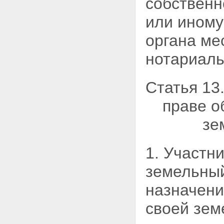
собственн
или иному
органа ме
нотариаль
Статья 13
праве о
зе
1. Участн
земельный
назначени
своей зем