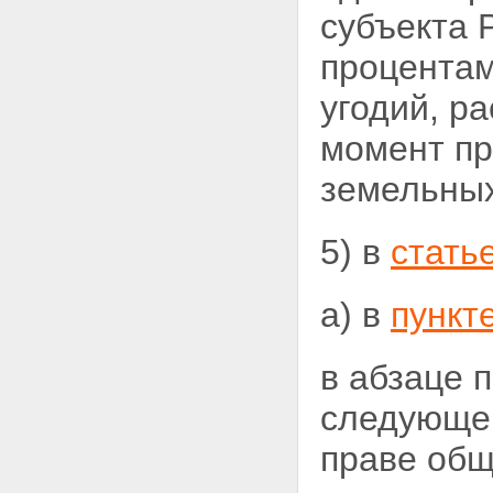
субъекта
процентам
угодий, р
момент пр
земельных
5) в
стать
а) в
пункт
в абзаце 
следующей
праве общ