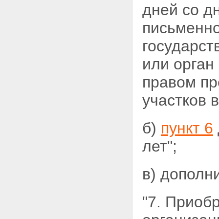
дней со д
письменно
государс
или орган
правом пр
участков 
б)
пункт 6
лет";
в) дополн
"7. Приоб