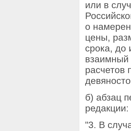
или в слу
Российско
о намерен
цены, раз
срока, до
взаимный 
расчетов 
девяносто
б) абзац 
редакции:
"3. В слу