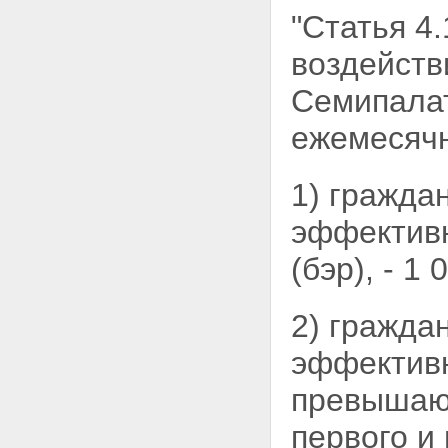
"Статья 4
воздейст
Семипалат
ежемесячн
1) гражда
эффектив
(бэр), - 1
2) гражда
эффективн
превышающ
первого и