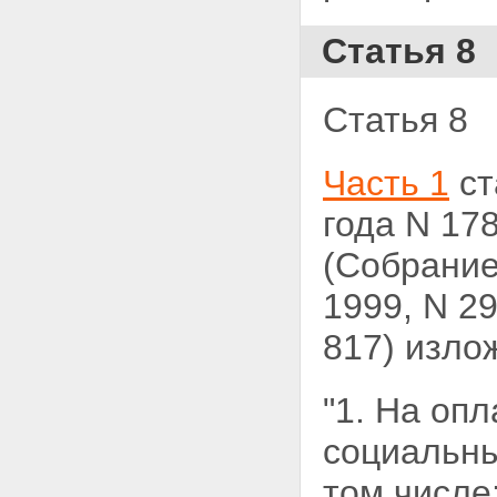
Статья 8
Статья 8
Часть 1
ст
года
N 17
(Собрание
1999, N 29,
817) изло
"1. На оп
социальн
том числе