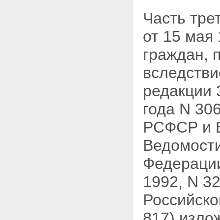
Часть тр
от 15 мая
граждан, 
вследстви
редакции 
года N 306
РСФСР и В
Ведомости
Федерации
1992, N 3
Российской
817) изло