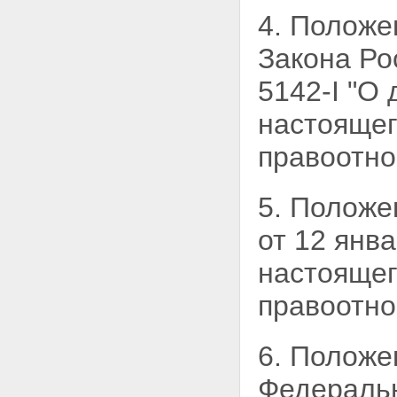
4. Положе
Закона Ро
5142-I "О
настоящег
правоотно
5. Положе
от 12 янв
настояще
правоотно
6. Положе
Федеральн