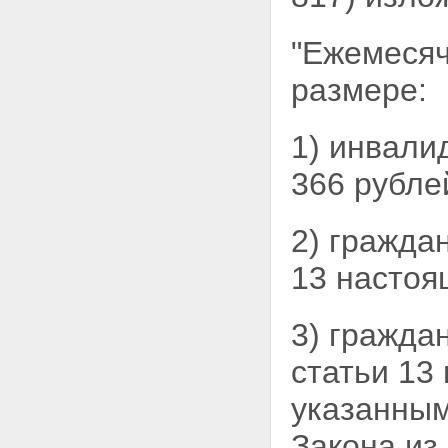
"Ежемесяч
размере:
1) инвали
366
рубле
2) гражда
13 настоящ
3) гражда
статьи 13
указанным
Закона из