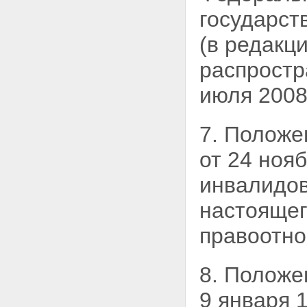
государс
(в редакц
распростр
июля 2008
7. Положе
от 24 ноя
инвалидо
настоящег
правоотно
8. Положе
9 января 