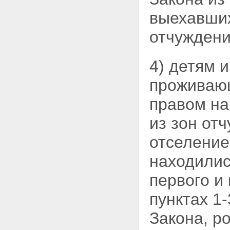
выехавших
отчуждения
4) детям и
проживаю
правом на
из зон от
отселение
находилис
первого 
пунктах 1-
Закона, р