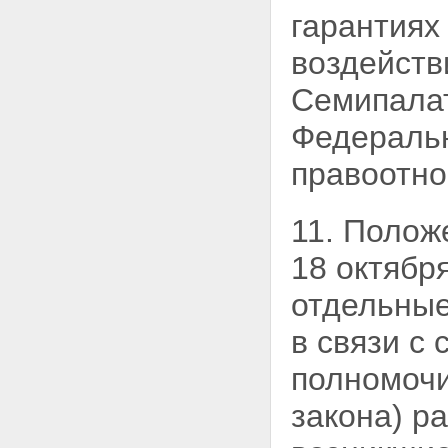
гарантиях
воздейств
Семипалат
Федераль
правоотно
11. Полож
18 октябр
отдельные
в связи с
полномочи
закона) р