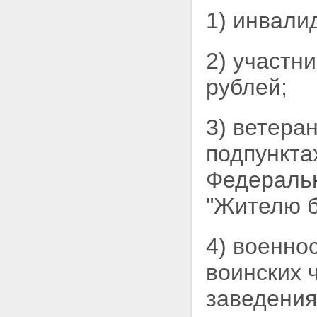
1) инвали
2) участн
рублей;
3) ветера
подпунктах
Федеральн
"Жителю б
4) военно
воинских 
заведения