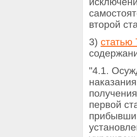
исключен
самостоят
второй ст
3)
статью 
содержани
"4.1. Осу
наказания
получения
первой ст
прибывшим
установл