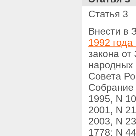
Статья 3
Внести в 
1992 года
закона от
народных 
Совета Рос
Собрание 
1995, N 10,
2001, N 21,
2003, N 23,
1778; N 44,