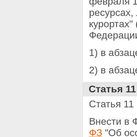
февраля 1
ресурсах,
курортах"
Федерации
1) в абза
2) в абза
Статья 11
Статья 11
Внести в 
ФЗ
"Об ос