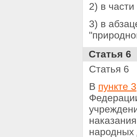
2) в част
3) в абза
"природно
Статья 6
Статья 6
В
пункте 3
Федерации
учреждени
наказания
народных 