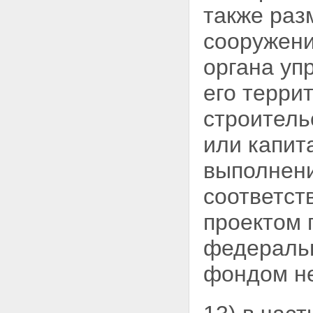
также раз
сооружен
органа уп
его терри
строитель
или капит
выполнени
соответст
проектом 
федеральн
фондом не