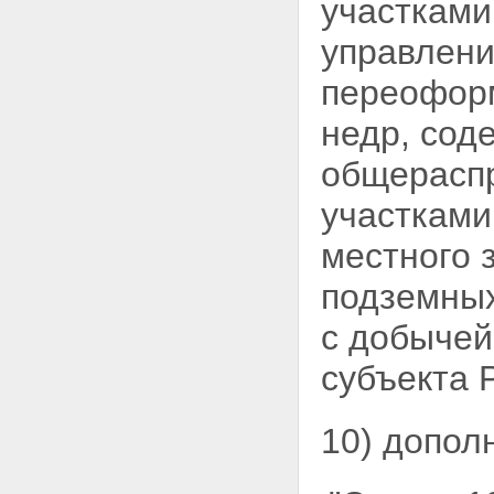
участкам
управлени
переоформ
недр, со
общераспр
участками
местного 
подземных
с добычей
субъекта 
10) допол