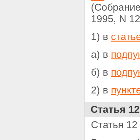
(Собрание
1995, N 12
1) в
стать
а) в
подпу
б) в
подпун
2) в
пункт
Статья 12
Статья 12