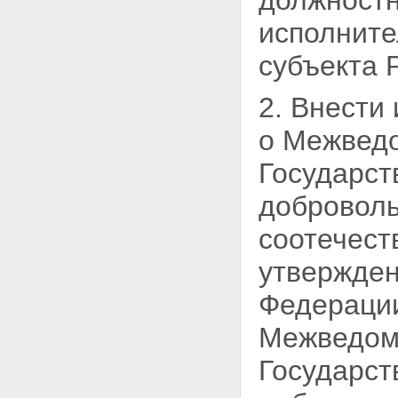
должностн
исполните
субъекта 
2. Внести
о Межведо
Государс
добровол
соотечест
утвержден
Федерации 
Межведомс
Государс