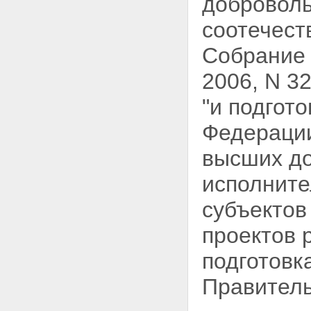
добровол
соотечест
Собрание 
2006, N 3
"и подгот
Федерации
высших до
исполните
субъектов
проектов 
подготовк
Правитель