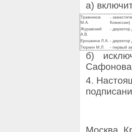
а) включи
Травников
- заместит
М.А.
Комиссии)
Журавский
- директор
А.В.
Ерошкина Л.А.
- директор
Тюркин М.Л.
- первый з
б) искл
Сафонова 
4. Настоящ
подписани
Москва, К