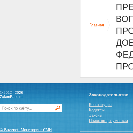
ПР
ВО
Главная
ПР
ДО
ФЕ
ПР
© 2012 - 2026
Законодательство
ZakonBase.ru
Конституция
Кодексы
Законы
Поиск по документам
© Buzznet: Мониторинг СМИ