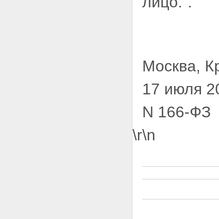
лицо.".
Москва, К
17 июля 2
N 166-ФЗ
\r\n