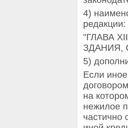
4) наиме
редакции:
"ГЛАВА X
ЗДАНИЯ,
5) дополн
Если иное
договоро
на которо
нежилое п
частично 
иной
кред