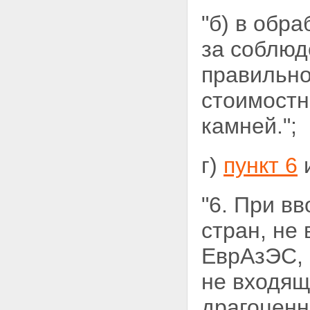
"б) в обр
за
соблюд
правильно
стоимостн
камней.";
г)
пункт 6
и
"6. При в
стран, не
ЕврАзЭС, 
не входящ
драгоценн