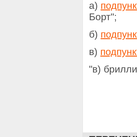
а)
подпунк
Борт";
б)
подпунк
в)
подпунк
"в) брилл