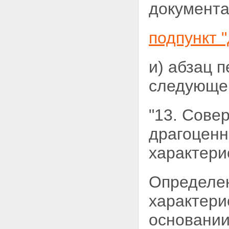
документ
подпункт "
и) абзац 
следующег
"13. Сове
драгоцен
характери
Определе
характери
основании