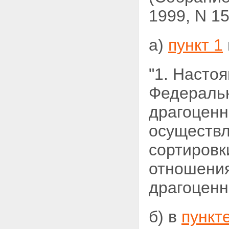
1999, N 15,
а)
пункт 1
"1. Насто
Федерал
драгоценн
осуществл
сортировк
отношения
драгоценн
б) в
пункт