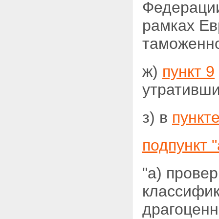
Федерации
рамках Ев
таможенно
ж)
пункт 9
утративши
з) в
пункте
подпункт "
"а) прове
классифик
драгоценн