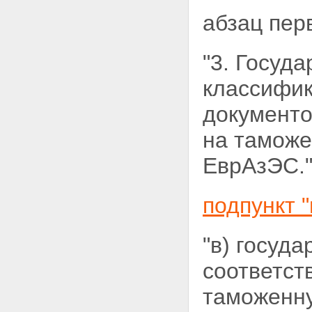
абзац пер
"3. Госуд
классифик
документо
на таможе
ЕврАзЭС."
подпункт "
"в) госуд
соответст
таможенну