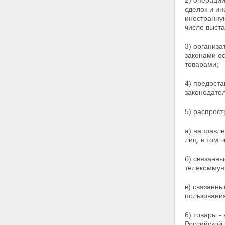
2) операции
Статья 20. О внесении
сделок и и
изменений в Федеральный
иностранну
закон "О рынке ценных бумаг"
числе выста
Статья 21. О внесении
изменений в Уголовный кодекс
3) организа
Российской Федерации
законами о
Статья 22. О внесении
товарами;
изменения в Федеральный
закон "Об инвестиционных
фондах"
4) предост
Статья 23. О внесении
законодате
изменения в Уголовно-
процессуальный кодекс
5) распрос
Российской Федерации
Статья 24. О внесении
а) направл
изменений в Кодекс Российской
лиц,
в том 
Федерации об
административных
б) связанн
правонарушениях
телекоммуни
Статья 25. О внесении
изменения в Федеральный
в) связанн
закон "О защите прав
пользования
юридических лиц и
индивидуальных
6) товары -
предпринимателей при
Российской 