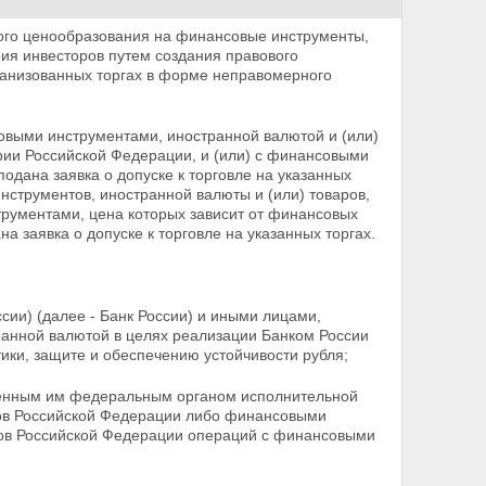
вого ценообразования на финансовые
инструменты,
рия инвесторов путем создания правового
ганизованных торгах в форме неправомерного
овыми инструментами, иностранной валютой и (или)
рии Российской Федерации, и (или) с финансовыми
одана заявка о допуске к торговле на указанных
инструментов, иностранной валюты и (или) товаров,
трументами, цена которых зависит от финансовых
ана
заявка о допуске к торговле на указанных торгах.
ии) (далее - Банк России) и иными лицами,
анной валютой в целях реализации Банком России
ки, защите и обеспечению устойчивости рубля;
ченным им федеральным органом исполнительной
тов Российской Федерации либо финансовыми
тов Российской Федерации операций с финансовыми