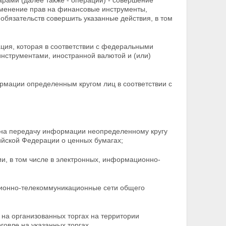
арами (далее также - операции) - совершение
зменение прав на финансовые инструменты,
 обязательств совершить указанные действия, в том
ация, которая в соответствии с федеральными
нструментами, иностранной валютой и (или)
рмации определенным кругом лиц в соответствии с
 на передачу информации неопределенному кругу
сийской Федерации о ценных бумагах;
, в том числе в электронных,
информационно-
ционно-телекоммуникационные сети общего
 на организованных торгах на территории
говле на указанных торгах.