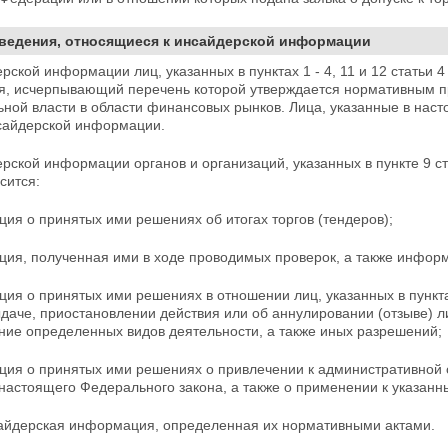
Сведения, относящиеся к инсайдерской информации
ерской информации лиц, указанных в пунктах 1 - 4, 11 и 12 статьи
, исчерпывающий перечень которой утверждается нормативным п
ьной
власти в области финансовых рынков. Лица, указанные в наст
сайдерской информации.
ерской информации органов и организаций, указанных в пункте 9 с
сится:
ия о принятых ими решениях об итогах торгов (тендеров);
ия, полученная ими в ходе проводимых проверок, а также информа
ция о принятых ими решениях в отношении лиц,
указанных в пункт
ыдаче, приостановлении действия или об аннулировании (отзыве) л
ние определенных видов деятельности, а также иных
разрешений;
ия о принятых ими решениях о привлечении к административной отв
 настоящего Федерального закона, а также о применении к указан
сайдерская информация, определенная их нормативными актами.