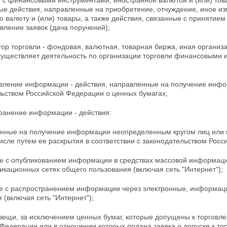
 с финансовыми инструментами, иностранной валютой и (или) тов
ные действия, направленные на приобретение, отчуждение, иное и
ю валюту
и (или) товары, а также действия, связанные с принятием
вление заявок (дача поручений);
тор торговли - фондовая, валютная, товарная биржа, иная организ
существляет деятельность по организации торговли финансовыми и
авление информации - действия, направленные на получение инфо
льством Российской Федерации о ценных бумагах;
транение информации - действия:
енные на получение информации неопределенным кругом лиц или
числе путем ее раскрытия в соответствии с законодательством Рос
ые с опубликованием информации в средствах массовой информации
кационных сетях общего пользования (включая сеть "Интернет");
ые с распространением информации через электронные, информа
 (включая сеть "Интернет");
 вещи, за исключением ценных бумаг, которые
допущены к торговле
Федерации или в отношении которых подана заявка о допуске к тор