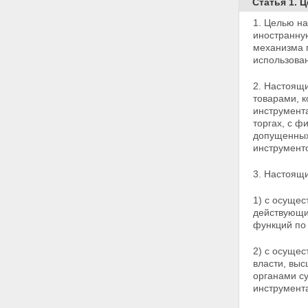
Статья 1. 
предотвращению, выявлению и
1. Целью н
пресечению неправомерного
иностранную
использования инсайдерской
механизма 
информации и (или)
использова
манипулирования рынком
Статья 12. Контроль за
операциями с финансовыми
2. Настоящ
инструментами, иностранной
товарами, 
валютой и (или) товарами,
инструмента
осуществляемыми на
торгах, с 
организованных торгах
допущенных 
Глава 3. ФУНКЦИИ И
инструменто
ПОЛНОМОЧИЯ ФЕДЕРАЛЬНОГО
ОРГАНА ИСПОЛНИТЕЛЬНОЙ
3. Настоящ
ВЛАСТИ В ОБЛАСТИ
ФИНАНСОВЫХ РЫНКОВ
1) с осуще
Статья 13. Функции
действующи
федерального органа
функций по
исполнительной власти в
области финансовых рынков
2) с осуще
Статья 14. Полномочия
власти, вы
федерального органа
органами с
исполнительной власти в
инструмент
области финансовых рынков