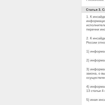
осуществлении
государственного контроля
(надзора) и муниципального
Статья 3. 
контроля"
1. К инсайд
Статья 26. О признании
информация
утратившими силу отдельных
исполнител
положений законодательных
перечни ин
актов Российской Федерации
Глава 5. ЗАКЛЮЧИТЕЛЬНЫЕ
2. К инсайд
ПОЛОЖЕНИЯ
России отно
Статья 27. Вступление в силу
настоящего Федерального
1) информац
закона
2) информац
3) информа
закона, о в
осуществле
4) информац
13 статьи 4
5) иная ин