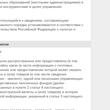
ьных образований (местными администрациями) в
и инструментами в целях управления
 относящейся к сведениям, составляющим
азанного порядка устанавливаются в соответствии с
ательством Российской Федерации о налогах и
аконе
я:
ыла распространена или предоставлена (в том
айну связи (в части информации о почтовых
нение или предоставление которой может оказать
и (или) товаров (в том числе сведения,
лее -
эмитент), одной или нескольких управляющих
арственных пенсионных фондов (далее -
занных в пункте 2 статьи 4 настоящего
иностранной валюты и (или) товаров) и которая
ой информации, указанный в статье 3 настоящего