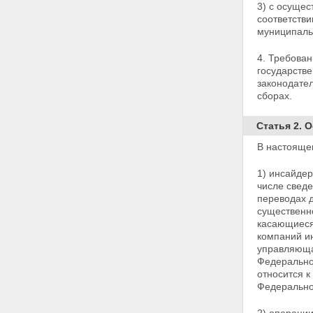
Статья 15. Раскрытие
3) с осуще
информации федеральным
соответств
органом исполнительной
муниципаль
власти в области финансовых
рынков
4. Требова
Статья 16. Порядок
государстве
представления информации в
законодател
федеральный орган
сборах.
исполнительной власти в
области финансовых рынков
Статья 2. 
Статья 17. Полномочия
саморегулируемых
В настояще
организаций
Глава 4. О ВНЕСЕНИИ
1) инсайде
ИЗМЕНЕНИЙ В ОТДЕЛЬНЫЕ
числе сведе
ЗАКОНОДАТЕЛЬНЫЕ АКТЫ
переводах 
РОССИЙСКОЙ ФЕДЕРАЦИИ
существенно
Статья 18. О внесении
касающиеся
изменений в Федеральный
компаний и
закон "О банках и банковской
управляющая
деятельности"
Федерально
Статья 19. О внесении
относится 
изменения в Закон Российской
Федерально
Федерации "О товарных биржах
и биржевой торговле"