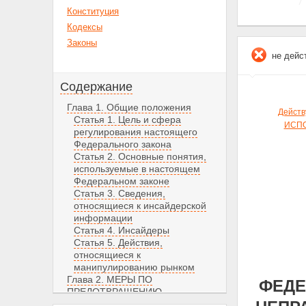
Конституция
Кодексы
Законы
не дейс
Содержание
Глава 1. Общие положения
Действ
Статья 1. Цель и сфера
ИСПО
регулирования настоящего
Федерального закона
Статья 2. Основные понятия,
используемые в настоящем
Федеральном законе
Статья 3. Сведения,
относящиеся к инсайдерской
информации
Статья 4. Инсайдеры
Статья 5. Действия,
относящиеся к
манипулированию рынком
Глава 2. МЕРЫ ПО
ФЕДЕ
ПРЕДОТВРАЩЕНИЮ,
ВЫЯВЛЕНИЮ И ПРЕСЕЧЕНИЮ