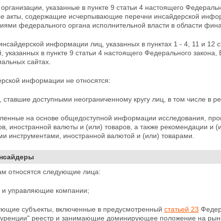
 организации, указанные в пункте 9 статьи 4 настоящего Федераль
е акты, содержащие исчерпывающие перечни инсайдерской
инфор
иями федерального органа исполнительной власти в области фина
инсайдерской информации лиц, указанных в пунктах 1 - 4, 11 и 12
, указанных в пункте 9 статьи 4 настоящего Федерального закона,
иальных сайтах.
ерской информации не относятся:
, ставшие доступными неограниченному кругу лиц, в том числе в р
вленные на основе общедоступной информации исследования, про
в, иностранной валюты и (или) товаров, а также
рекомендации и (
и инструментами, иностранной валютой и (или) товарами.
Инсайдеры
ам относятся следующие лица:
ы и управляющие компании;
вующие субъекты, включенные в предусмотренный
статьей 23
Федера
куренции" реестр и занимающие доминирующее положение на рынк