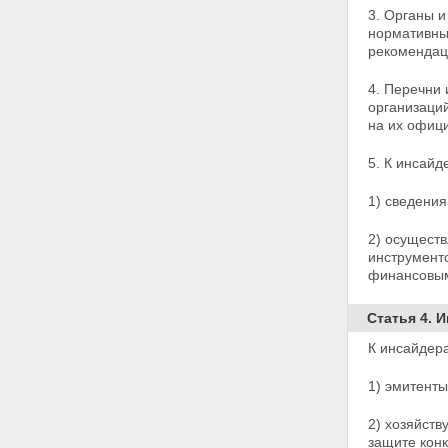
3. Органы и
нормативны
рекомендац
4. Перечни 
организаций
на их офиц
5. К инсайд
1) сведения
2) осущест
инструменто
финансовым
Статья 4. 
К инсайдер
1) эмитент
2) хозяйст
защите кон