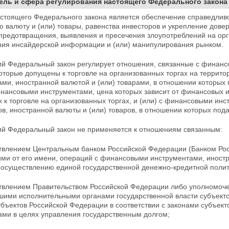
Цель и сфера регулирования настоящего Федерального закона
астоящего Федерального закона является обеспечение справедли
 валюту и (или) товары, равенства инвесторов и укрепление дове
предотвращения, выявления и пресечения злоупотреблений на ор
ния инсайдерской информации и (или) манипулирования рынком.
ий Федеральный закон регулирует отношения, связанные с финанс
которые допущены к торговле на организованных
торгах на террито
ми, иностранной валютой и (или) товарами, в отношении которых п
финансовыми инструментами, цена которых зависит от финансовых
к торговле на организованных торгах, и (или) с финансовыми инс
в, иностранной валюты и (или) товаров, в отношении которых под
ий Федеральный закон не применяется к отношениям связанным:
ствлением Центральным банком Российской Федерации (Банком Росс
ми от его имени, операций с финансовыми инструментами, иностр
 осуществлению единой государственной денежно-кредитной полити
ствлением Правительством Российской Федерации либо уполномо
сшими исполнительными органами государственной власти субъек
убъектов
Российской Федерации в соответствии с законами субъек
ами в целях управления государственным долгом;