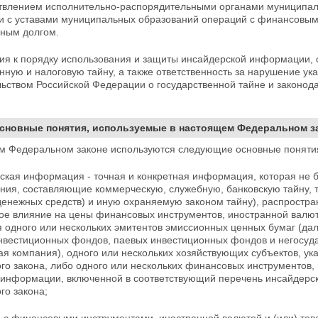
ствлением исполнительно-распорядительными органами муниципал
ии с уставами муниципальных образований операций с финансовым
ным долгом.
ния к порядку использования и защиты инсайдерской информации,
нную и налоговую тайну, а также ответственность за нарушение ук
ьством Российской Федерации о государственной тайне и законод
Основные понятия, используемые в настоящем Федеральном з
м Федеральном законе используются следующие основные поняти
рская информация - точная и конкретная
информация, которая не б
ния, составляющие коммерческую, служебную, банковскую тайну, т
денежных средств) и иную охраняемую законом тайну),
распростра
е влияние на цены финансовых инструментов, иностранной валюты 
 одного или нескольких эмитентов эмиссионных ценных бумаг (да
нвестиционных фондов, паевых инвестиционных фондов и негосуд
 компания), одного или нескольких хозяйствующих субъектов, ука
го закона,
либо одного или нескольких финансовых инструментов, 
к информации, включенной в соответствующий перечень инсайдерск
го закона;