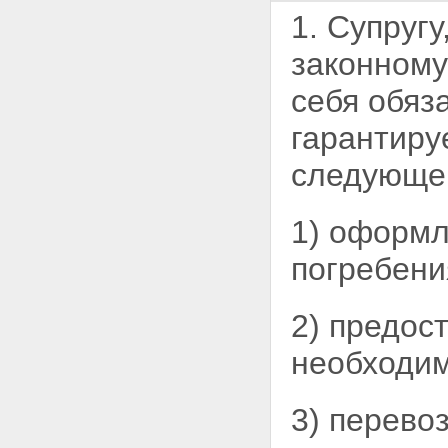
1. Супруг
законному
себя обяз
гарантиру
следующег
1) оформл
погребени
2) предос
необходим
3) перево