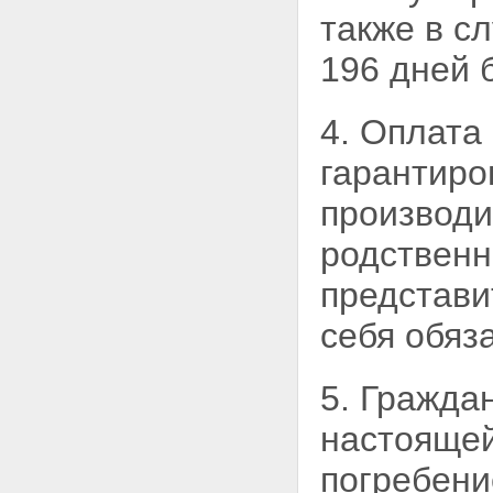
также в с
196 дней 
4. Оплата
гарантиро
производит
родственн
представи
себя
обяз
5. Гражда
настоящей
погребени