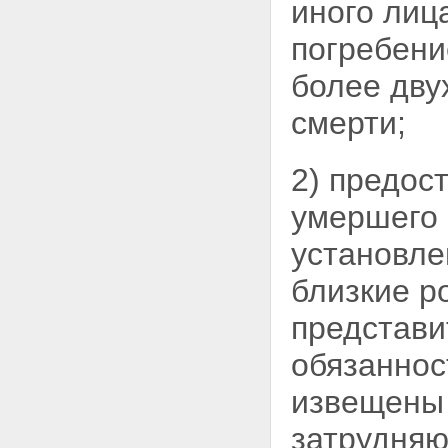
иного лиц
погребени
более дву
смерти;
2) предос
умершего 
установле
близкие р
представи
обязаннос
извещены 
затрудня