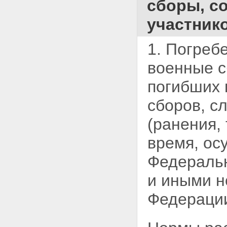
сборы, с
участник
1. Погреб
военные с
погибших 
сборов, с
(ранения,
время, ос
Федераль
и иными н
Федераци