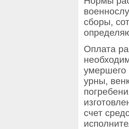
Нормы рас
военнослу
сборы, со
определяю
Оплата ра
необходим
умершего 
урны, венк
погребени
изготовле
счет сред
исполните