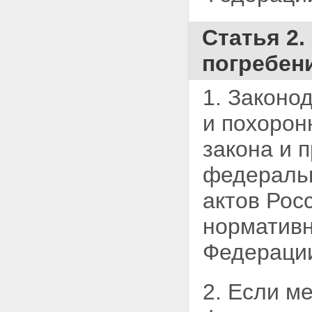
ранее неизвестные
захоронения
Статья 23. Стены скорби
Статья 2
Статья 24. Крематории
Глава IV. Похоронное дело
погребен
Статья 25. Организация
похоронного дела
Статья 26. Источники
1. Законо
финансирования похоронного
дела
и
похорон
Статья 27. Попечительские
(наблюдательные) советы по
закона и 
вопросам похоронного дела
Статья 28. Лицензирование
федеральн
деятельности по оказанию
отдельных видов услуг по
актов Рос
погребению
Статья 29.
нормативн
Специализированные службы
по вопросам похоронного дела
Федераци
Статья 30. Ответственность за
нарушение настоящего
Федерального закона
2. Если м
Глава V. Заключительные и
переходные положения