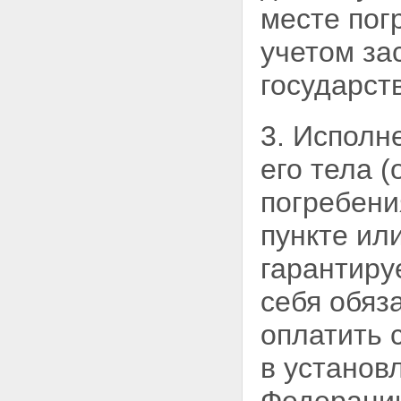
месте пог
учетом за
государст
3. Исполн
его тела 
погребени
пункте ил
гарантиру
себя обяз
оплатить 
в устано