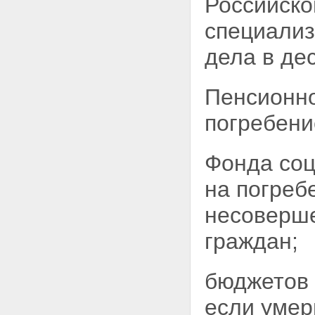
Российско
специализ
дела в де
Пенсионно
погребени
Фонда соц
на погреб
несоверш
граждан;
бюджетов 
если умер