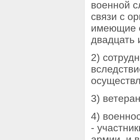
военной с
связи с о
имеющие 
двадцать 
2) сотруд
вследстви
осуществл
3) ветера
4) военно
-
участник
армии, и 