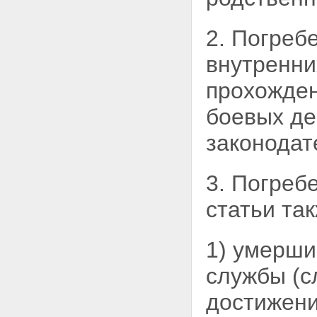
2. Погреб
внутренни
прохожден
боевых де
законодат
3. Погреб
статьи та
1) умерши
службы
(с
достижени