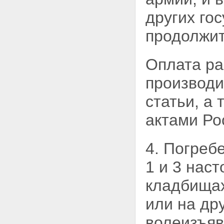
других го
продолжит
Оплата ра
производи
статьи, а
актами Ро
4. Погреб
1 и 3
наст
кладбищах
или на др
волеизъяв