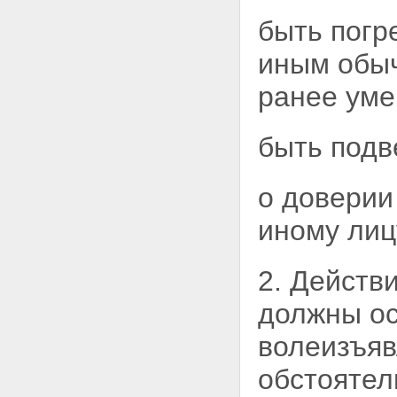
быть погр
иным обыч
ранее ум
быть подв
о доверии
иному лиц
2. Действ
должны ос
волеизъяв
обстоятел