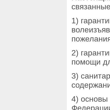
свободы
связанные
Статья 14. Погребение
умерших после приведения в
исполнение исключительной
1) гарант
меры наказания (смертной
казни)
волеизъя
Глава III. Организация места
погребения
пожелания
Статья 15. Предложения по
созданию мест погребения
Статья 16. Санитарные и
2) гарант
экологические требования к
размещению мест погребения
помощи дл
Статья 17. Санитарные и
экологические требования к
содержанию мест погребения
3) санита
Статья 18. Общественные
кладбища
содержан
Статья 19. Вероисповедальные
кладбища
Статья 20. Воинские кладбища
4) основы
Статья 21. Семейные
(родовые) захоронения
Федерации
Статья 22. Старые военные и