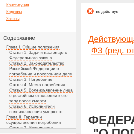
Конституция
не действует
Кодексы
Законы
Действующа
Содержание
Глава I. Общие положения
ФЗ (ред. 
Статья 1. Задачи настоящего
Федерального закона
Статья 2. Законодательство
Российской Федерации о
погребении и похоронном деле
Статья 3. Погребение
Статья 4. Места погребения
Статья 5. Волеизъявление лица
о достойном отношении к его
телу после смерти
Статья 6. Исполнители
волеизъявления умершего
ФЕДЕРА
Глава II. Гарантии
осуществления погребения
Статья 7. Исполнение
"О ПО
волеизъявления умершего о