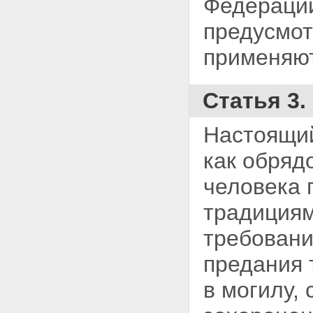
Федерации
Статья 31. О приведении в
соответствие с настоящим
предусмот
Федеральным законом
нормативных правовых актов
применяю
Статья 32. О вступлении в силу
настоящего Федерального
закона
Статья 33. О признании
Статья 3.
утратившим силу ранее
принятого правового акта
Настоящий
как обряд
человека 
традициям
требовани
предания 
в могилу,