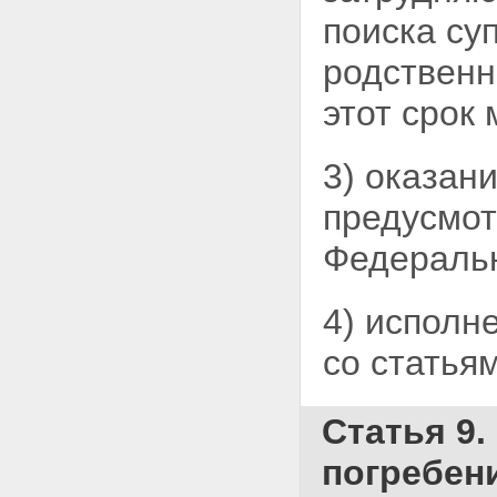
поиска су
родственн
этот срок
3) оказан
предусмо
Федеральн
4) исполн
со статья
Статья 9.
погребен