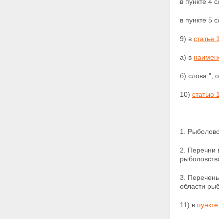
в пункте 4 
в пункте 5 
9) в
статье 
а) в
наимен
б) слова ",
10)
статью 
1. Рыболовс
2. Перечни
рыболовств
3. Перечен
области
рыб
11) в
пункте