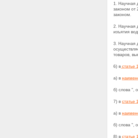
1. Научная 
законом от 
законом.
2. Научная 
изъятия вод
3. Научная 
осуществляе
товаров, вы
6) в
статье 
а) в
наимен
б) слова ",
7) в
статье 
а) в
наимен
б) слова ",
8) в
статье 