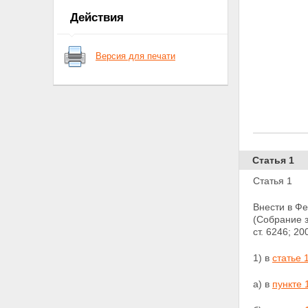
Действия
Версия для печати
Статья 1
Статья 1
Внести в Ф
(Собрание за
ст. 6246; 2
1) в
статье 
а) в
пункте 