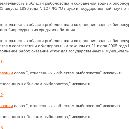
деятельность в области рыболовства и сохранения водных биорес
23 августа 1996 года N 127-ФЗ "О науке и государственной научн
деятельность в области рыболовства и сохранения
водных биоресур
ных биоресурсов из среды их обитания.
деятельность в области рыболовства и сохранения водных биорес
тся в соответствии с Федеральным законом от 21 июля 2005 года 
полнение работ, оказание услуг для государственных и муниципаль
11
:
овании
слова ", отнесенных к объектам рыболовства"
исключить;
 отнесенных к объектам рыболовства," исключить;
12
:
овании
слова ", отнесенных к объектам рыболовства" исключить;
 отнесенных к объектам рыболовства," исключить;
13
: