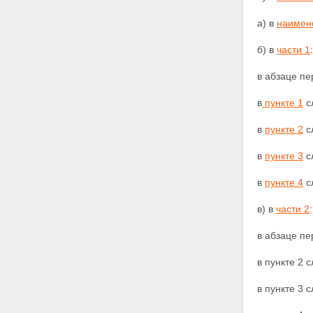
а) в
наимен
б) в
части 1
:
в абзаце пе
в
пункте 1
с
в
пункте 2
с
в
пункте 3
с
в
пункте 4
с
в) в
части 2
:
в абзаце пе
в пункте 2 
в пункте 3 