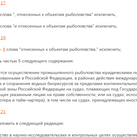
 17
:
слова ", отнесенных к объектам рыболовства" исключить;
4 слова "и отнесенных к объектам рыболовства"
исключить;
 19
:
-
4
слова "отнесенных к объектам рыболовства," исключить;
ть частью 5 следующего содержания:
ается осуществление промышленного рыболовства
юридическими л
рованными в Российской Федерации, в районах действия междунар
а и сохранения водных биоресурсов за пределами континентально
кой зоны Российской Федерации на судах, плавающих под Госуда
щих указанным лицам на праве собственности, или на судах, исп
ртера и тайм-чартера), в том числе на судах, принадлежащих инос
 21
:
ложить в следующей редакции:
ство в научно-исследовательских и контрольных целях
осуществля