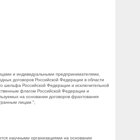
ицами и индивидуальными предпринимателями,
одных договоров Российской Федерации в области
го
шельфа Российской Федерации и исключительной
рственным флагом Российской Федерации и
ользуемых на основании договоров
фрахтования
транным лицам.";
ется научными организациями на основании