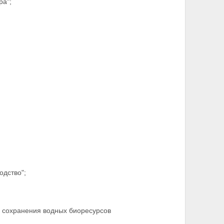
ра";
одство";
 и сохранения водных биоресурсов