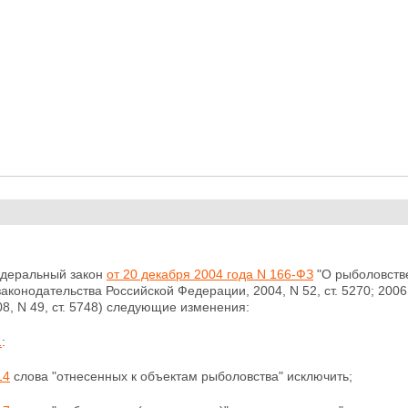
едеральный закон
от 20 декабря 2004 года N 166-ФЗ
"О рыболовстве
конодательства Российской Федерации, 2004, N 52, ст. 5270; 2006, N 
008, N 49, ст. 5748) следующие изменения:
1
:
14
слова "отнесенных к объектам рыболовства" исключить;