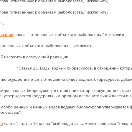
слова "отнесенных к объектам рыболовства," исключить;
слова "отнесенных к объектам рыболовства," исключить;
14
:
овании
слова ", отнесенных к объектам рыболовства"
исключить;
 отнесенных к объектам рыболовства," исключить;
15
изложить в следующей редакции:
"Статья 15. Виды водных биоресурсов, в отношении кото
тво осуществляется в отношении видов водных биоресурсов, добы
 видов водных биоресурсов, в отношении которых осуществляютс
о,
утверждаются федеральным органом исполнительной власти в о
ь особо ценных и ценных видов водных биоресурсов утверждается
оловства.";
 5
части 1 статьи 16 слово "рыбоводства" заменить словами "товарн