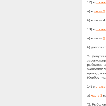
12) в
статье
а) в
части 3
б) в части 
13) в
статье
а) в части
3
б) дополни
"5. Допуск
зарегистри
рыболовств
экономичес
принадлежа
(бербоут-ча
14) в
статье
а)
часть 2
из
"2. Рыболов