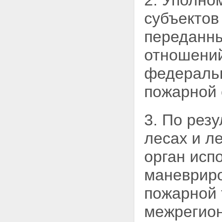
2. Уполно
субъектов
переданн
отношений
федеральн
пожарной 
3. По рез
лесах и
л
орган исп
маневрир
пожарной 
межрегио