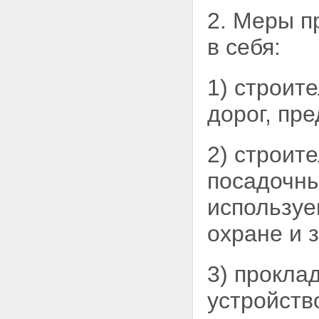
2. Меры п
в
себя:
1) строит
дорог, пр
2) строит
посадочны
используе
охране и 
3) прокла
устройств