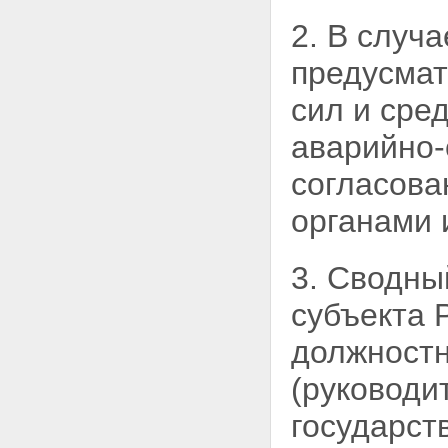
2. В случ
предусмат
сил и сре
аварийно-
согласов
органами 
3. Сводны
субъекта 
должност
(руководи
государст