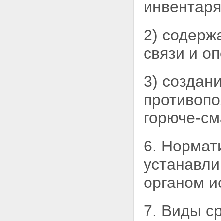
инвентаря
2) содерж
связи и о
3) создан
противопо
горюче-см
6. Нормат
устанавл
органом и
7. Виды с