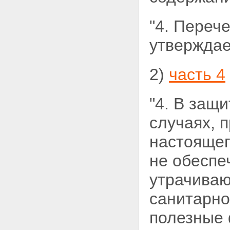
"4. Переч
утверждае
2)
часть 4
"4. В защ
случаях, 
настоящег
не обеспе
утрачиваю
санитарно
полезные 