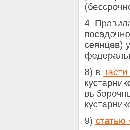
(бессрочн
4. Правил
посадочн
сеянцев) 
федеральн
8) в
части 
кустарник
выборочн
кустарнико
9)
статью 