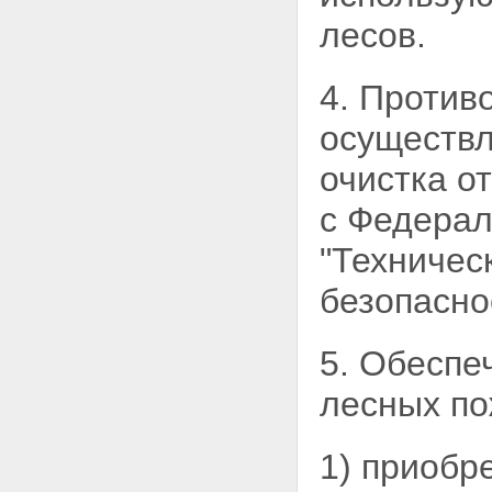
лесов.
4. Против
осуществл
очистка о
с Федерал
"Техничес
безопасно
5. Обеспе
лесных
по
1) приобр