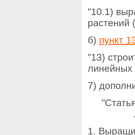
"10.1) вы
растений
б)
пункт 1
"13) стро
линейных 
7) дополн
"Стать
1. Выращи