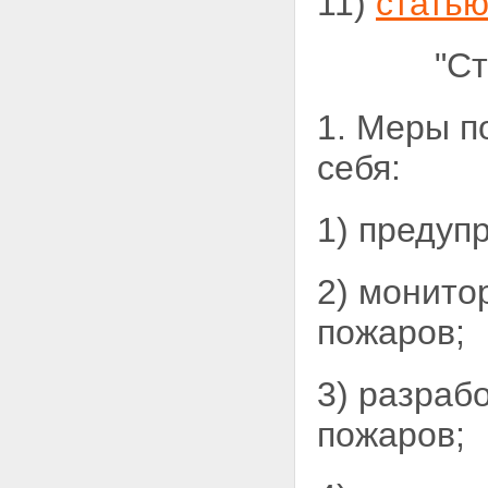
11)
статью
"Ст
1. Меры п
себя:
1) предуп
2) монито
пожаров;
3) разраб
пожаров;