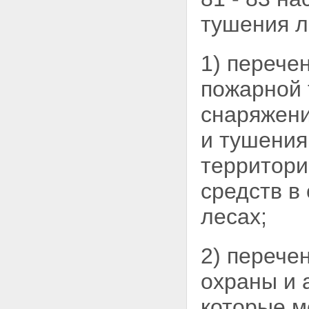
тушения л
1) перече
пожарной 
снаряжени
и тушения
территори
средств в
лесах;
2) перече
охраны и 
которые м