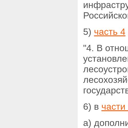
инфрастру
Российско
5)
часть 4
"4. В отн
установле
лесоустро
лесохозяй
государст
6) в
части
а) дополн