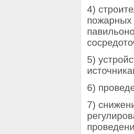
4) строит
пожарны
павильоно
сосредото
5) устрой
источника
6) провед
7) снижен
регулиров
проведени