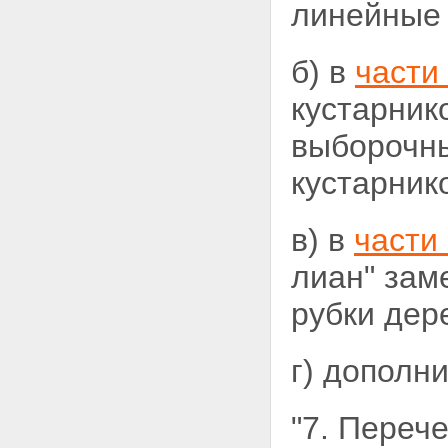
линейные 
б) в
части
кустарник
выборочны
кустарнико
в) в
части 
лиан" зам
рубки дере
г) дополн
"7. Переч