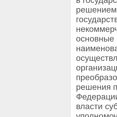
в государ
решением
государст
некоммер
основные 
наименова
осуществл
организац
преобразо
решения п
Федерации
власти су
уполномоч