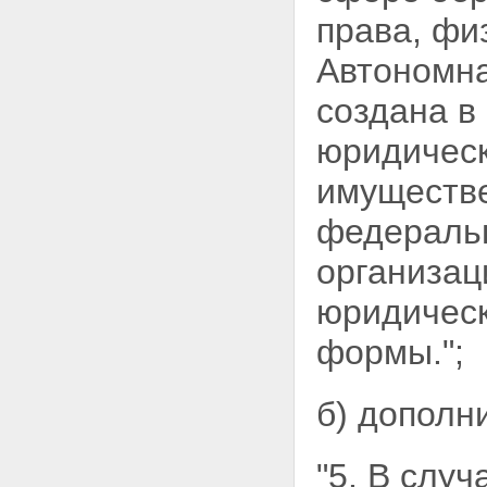
права, фи
Автономна
создана в
юридическ
имуществе
федеральн
организац
юридическ
формы.";
б) дополн
"5. В слу