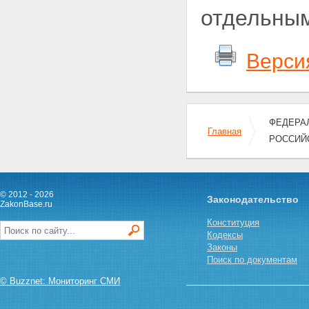
отдельным
Верси
ФЕДЕРАЛ
Главная
РОССИЙ
© 2012 - 2026
Законодательство
ZakonBase.ru
Конституция
Кодексы
Законы
Поиск по документам
© Buzznet: Мониторинг СМИ