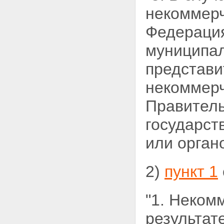
некоммер
Федерация
муниципал
представи
некоммерч
Правитель
государст
или орган
2)
пункт 1
"1. Неком
результат