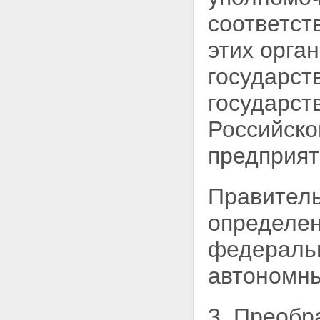
соответст
этих орган
государст
государст
Российско
предприят
Правитель
определен
федеральн
автономны
3. Преобр