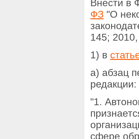
Внести в 
ФЗ
"О нек
законодат
145; 2010
1) в
стать
а) абзац 
редакции:
"1. Автон
признаетс
организац
сфере обр