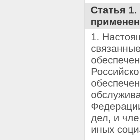
жизни и здоровья
военнослужащих, граждан,
Статья 1
призванных на военные сборы,
лиц рядового и начальствующего
применен
состава органов внутренних дел
Российской Федерации,
1. Настоя
Государственной
противопожарной службы,
органов по контролю за
связанные
оборотом наркотических средств
и психотропных веществ,
обеспече
сотрудников учреждений и
органов уголовно-
Российско
исполнительной системы"
Статья 15. О внесении
обеспече
изменений в Федеральный закон
"О денежном довольствии
обслужива
сотрудников некоторых
федеральных органов
Федерации
исполнительной власти, других
выплатах этим сотрудникам и
дел, и чл
условиях перевода отдельных
категорий сотрудников
иных соци
федеральных органов налоговой
полиции и таможенных органов