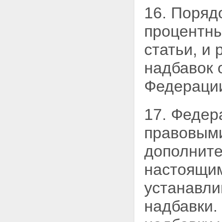
16. Поряд
процентны
статьи, и
надбавок 
Федераци
17. Феде
правовы
дополните
настоящим
устанавли
надбавки.