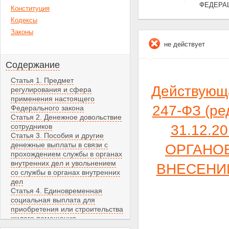
ФЕДЕРА
Конституция
Кодексы
Законы
не действует
Содержание
Статья 1. Предмет
Действующ
регулирования и сфера
применения настоящего
247-ФЗ (ре
Федерального закона
Статья 2. Денежное довольствие
сотрудников
31.12.
Статья 3. Пособия и другие
денежные выплаты в связи с
ОРГАНО
прохождением службы в органах
внутренних дел и увольнением
ВНЕСЕНИ
со службы в органах внутренних
дел
Статья 4. Единовременная
социальная выплата для
приобретения или строительства
жилого помещения
Статья 5. Предоставление