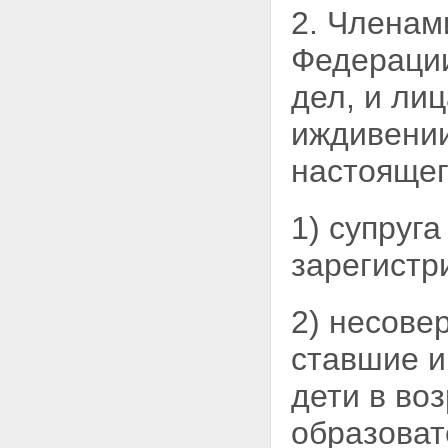
Российской Федерации на иные
2. Членам
условия службы (работы)"
Статья 16. О внесении
Федерации
изменения в Федеральный закон
"О внесении изменений и
дел, и ли
дополнений в некоторые
законодательные акты
иждивении
Российской Федерации,
признании утратившими силу
настоящег
отдельных законодательных
актов Российской Федерации,
предоставлении отдельных
1) супруга
гарантий сотрудникам органов
внутренних дел, органов по
контролю за оборотом
зарегистр
наркотических средств и
психотропных веществ и
упраздняемых федеральных
2) несове
органов налоговой полиции в
связи с осуществлением мер по
ставшие и
совершенствованию
государственного управления"
дети в во
Статья 17. О внесении
изменений в Федеральный закон
образоват
"Об общих принципах