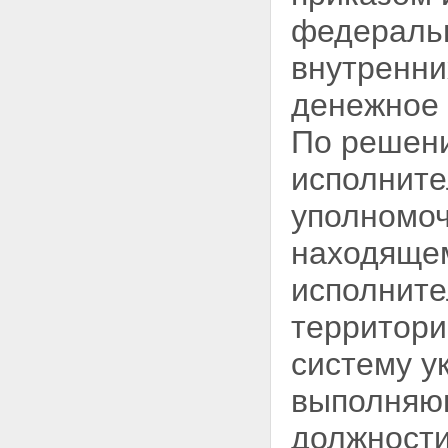
федеральн
внутренни
денежное 
По решени
исполните
уполномоч
находящем
исполните
территори
систему у
выполняю
должности