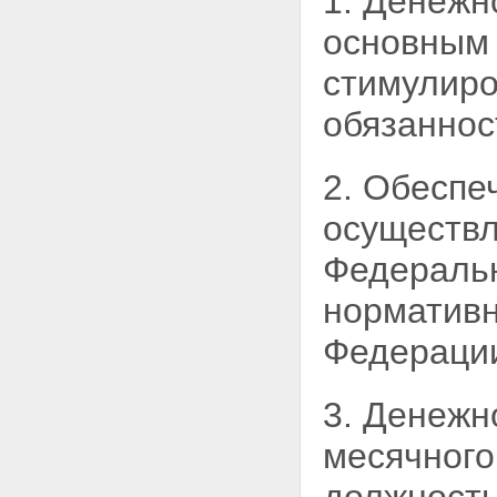
1. Денежн
основным 
стимулиро
обязаннос
2. Обеспе
осуществл
Федеральн
нормативн
Федераци
3. Денежн
месячног