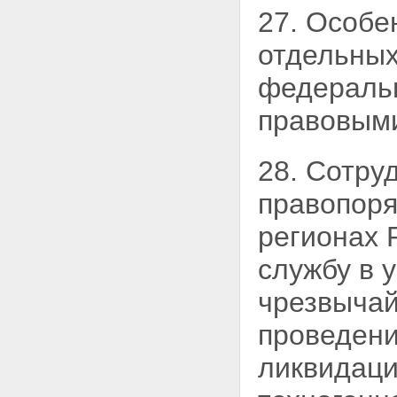
27. Особе
отдельных
федерал
правовыми
28. Сотру
правопоря
регионах 
службу в 
чрезвычай
проведени
ликвидаци