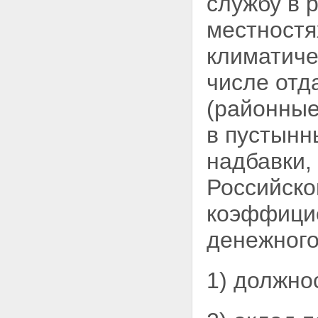
службу в 
местностя
климатиче
числе отд
(районные
в пустынн
надбавки,
Российско
коэффицие
денежного
1) должно