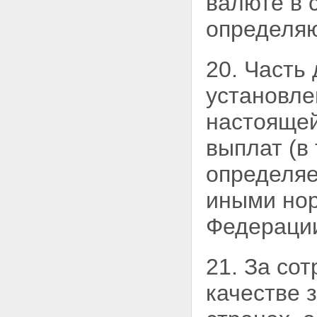
валюте в 
определяю
20. Часть
установле
настоящей
выплат (в
определяе
иными но
Федерации
21. За со
качестве