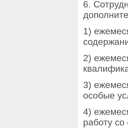
6. Сотруд
дополнит
1) ежемес
содержан
2) ежемес
квалифика
3) ежемес
особые ус
4) ежемес
работу
со