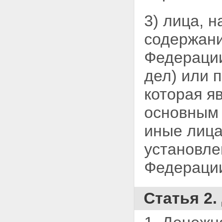
организации местного
самоуправления в Российской
3) лица, 
Федерации"
Статья 18. О внесении
содержани
изменения в Федеральный закон
"О Следственном комитете
Федерации
Российской Федерации"
Статья 19. О внесении
дел) или 
изменений в Федеральный закон
"О полиции"
которая я
Статья 20. Заключительные
положения
основным 
Статья 21. Вступление в силу
настоящего Федерального
иные лица
закона
установле
Федераци
Статья 2