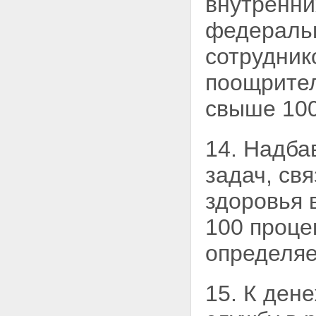
внутренни
федеральн
сотрудник
поощрител
свыше 100
14. Надба
задач, св
здоровья 
100 проце
определя
15. К ден