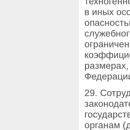
техногенн
в иных ос
опасность
служебног
ограниче
коэффицие
размерах,
Федераци
29. Сотру
законодат
государст
органам (