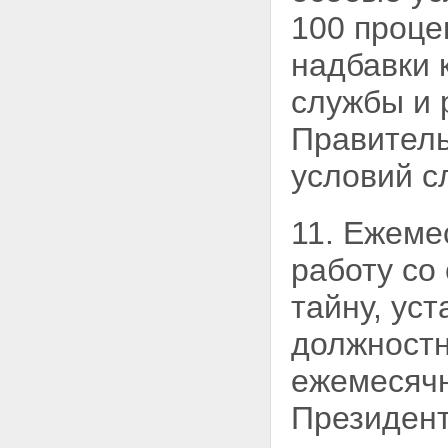
100 проце
надбавки 
службы и 
Правитель
условий с
11. Ежеме
работу
со
тайну, ус
должностн
ежемесячн
Президент