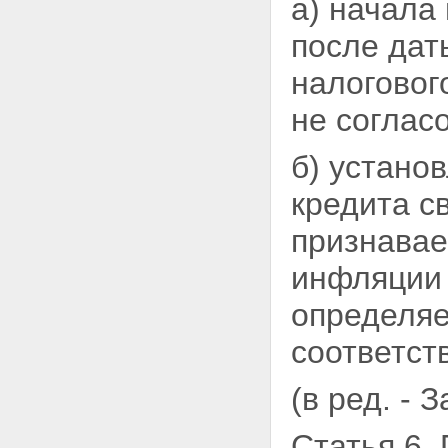
а) начала
после дат
налоговог
не соглас
б) устано
кредита с
признавае
инфляции 
определяе
соответст
(в ред. - 
Статья 6.