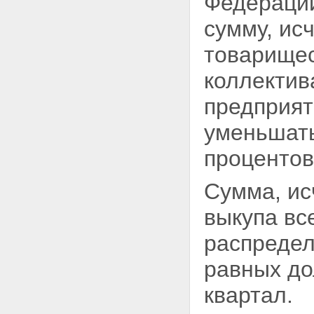
Федерации
сумму, ис
товарищес
коллектив
предприят
уменьшать
процентов
Сумма, ис
выкупа вс
распредел
равных до
квартал.