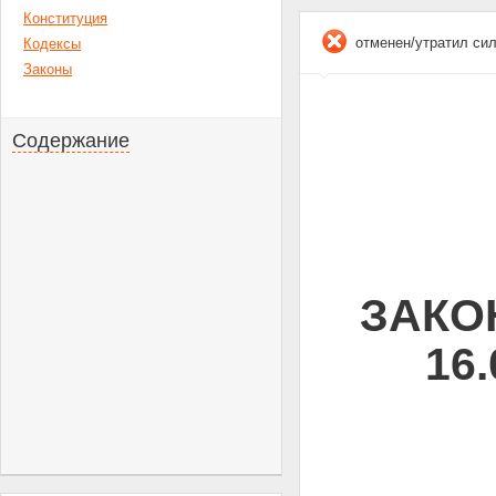
Конституция
отменен/утратил си
Кодексы
Законы
Содержание
ЗАКОН
16