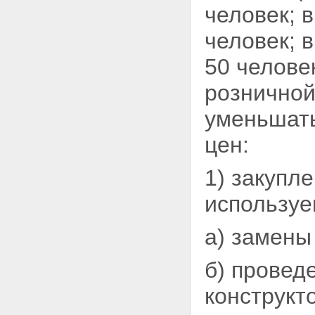
человек; 
человек; 
50
челове
розничной
уменьшать
цен:
1) закупл
используе
а) замены
б) провед
конструкт