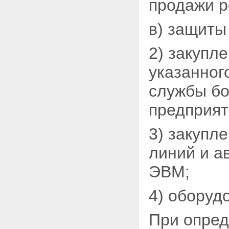
продажи
р
в) защиты
2) закупл
указанног
службы бо
предприя
3) закупл
линий и а
ЭВМ;
4) оборуд
При опред