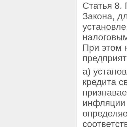
Статья 8.
Закона, д
установл
налоговым
При этом 
предприят
а) устано
кредита
с
признавае
инфляции 
определяе
соответст