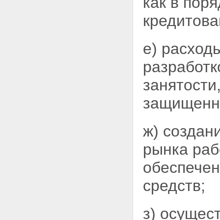
как в пор
кредитова
е) расход
разработк
занятости
защищенно
ж) создан
рынка ра
обеспечен
средств;
з) осущес