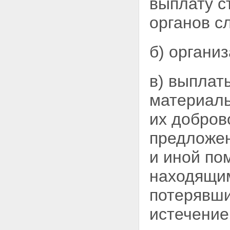
выплату с
органов с
б) органи
в) выплат
материаль
их добро
предложен
и иной по
находящим
потерявши
истечение