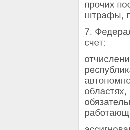
прочих по
штрафы, п
7. Федера
счет:
отчислени
республик
автономно
областях,
обязатель
работающи
ассигнова