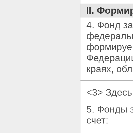
II. Форм
4. Фонд з
федераль
формируем
Федерации
краях, обл
<3> Здесь
5. Фонды 
счет: