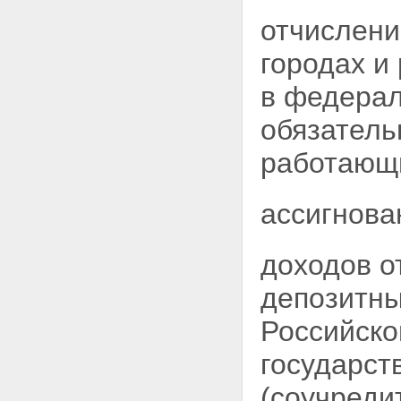
отчислени
городах и
в федерал
обязатель
работающи
ассигнова
доходов о
депозитны
Российско
государст
(соучреди