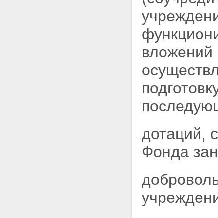
учреждени
функциони
вложений 
осуществ
подготовк
последующ
дотаций, 
Фонда зан
доброволь
учрежден