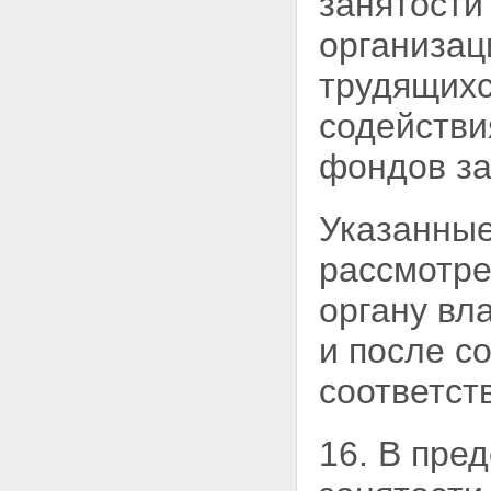
занятости
организац
трудящихс
содействи
фондов за
Указанные
рассмотре
органу вл
и после с
соответст
16. В пре