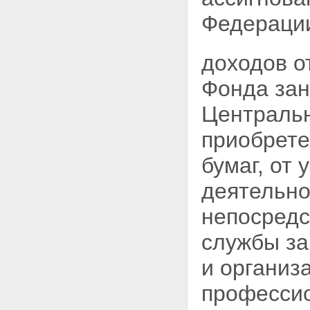
Федераци
доходов о
Фонда зан
Центральн
приобрете
бумаг, от
деятельно
непосред
службы за
и организ
профессио