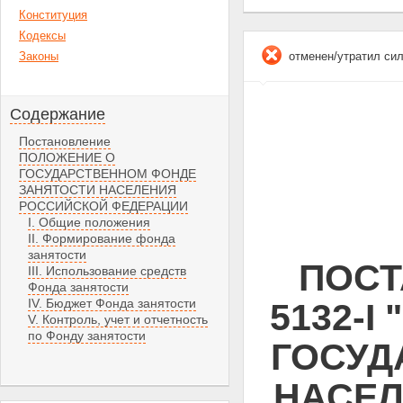
Конституция
Кодексы
Законы
отменен/утратил си
Содержание
Постановление
ПОЛОЖЕНИЕ О
ГОСУДАРСТВЕННОМ ФОНДЕ
ЗАНЯТОСТИ НАСЕЛЕНИЯ
РОССИЙСКОЙ ФЕДЕРАЦИИ
I. Общие положения
II. Формирование фонда
занятости
ПОСТ
III. Использование средств
Фонда занятости
IV. Бюджет Фонда занятости
5132-
V. Контроль, учет и отчетность
по Фонду занятости
ГОСУД
НАСЕЛ