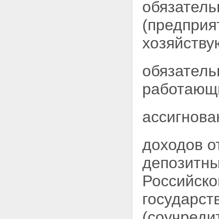
обязатель
(предприя
хозяйству
обязатель
работающи
ассигнова
доходов о
депозитны
Российско
государст
(соучреди