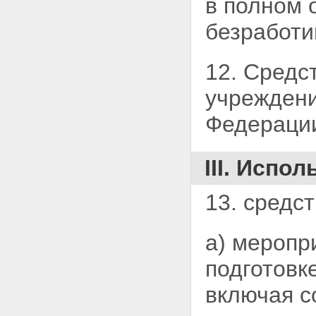
в полном 
безработи
12. Средс
учреждени
Федерации,
III. Испо
13. средс
а) меропр
подготовк
включая с