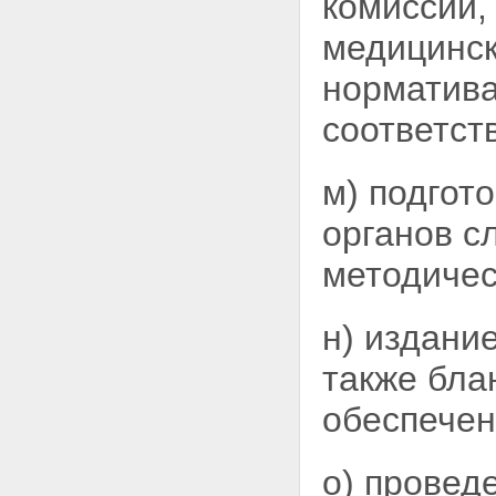
комиссий,
медицинс
норматива
соответст
м) подгот
органов 
методичес
н) издани
также бла
обеспечен
о) провед