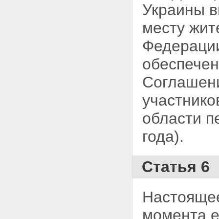
Украины в
месту жит
Федерации
обеспече
Соглашени
участнико
области п
года).
Статья 6
Настоящее
момента е