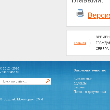
Верси
ВРЕМЕНН
ГРАЖДАН
Главная
СЕВЕРА
© 2012 - 2026
Законодательство
ZakonBase.ru
Конституция
Кодексы
Законы
Поиск по документам
© Buzznet: Мониторинг СМИ