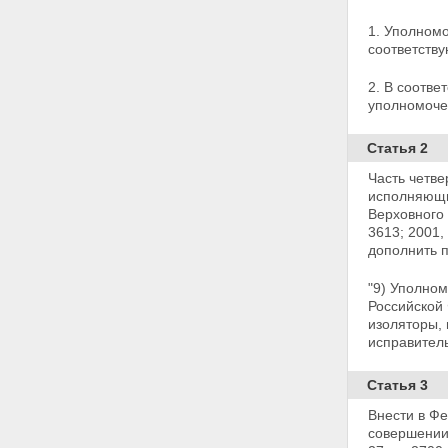
1. Уполном
соответств
2. В соотв
уполномочен
Статья 2
Часть четв
исполняющи
Верховного 
3613; 2001, 
дополнить 
"9) Уполно
Российской
изоляторы,
исправител
Статья 3
Внести в Ф
совершении 