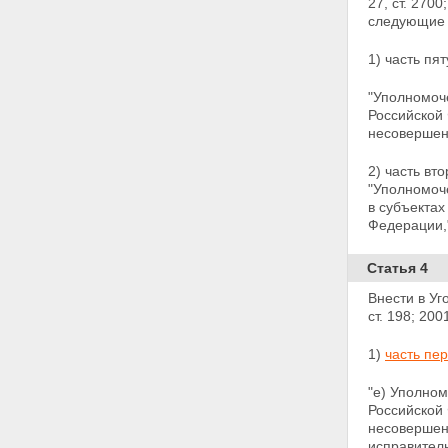
27,
ст. 2700;
следующие 
1) часть пя
"Уполномоч
Российской 
несовершен
2) часть вт
"Уполномоч
в субъекта
Федерации,
Статья 4
Внести в У
ст. 198; 200
1)
часть пе
"е) Уполно
Российской
несовершен
исправител