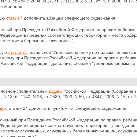
 N 50, ст. 4847; 2004, N 27, ст. 2711; 2005, N 10, ст. 763; 2006, N 17, 
изменения:
тую
статьи 7
дополнить абзацем следующего содержания:
енный при Президенте Российской Федерации по правам ребенка, 
Федерации в пределах соответствующих территорий - места содер
нолетние и беременные женщины.";
орую
статьи 21
после слов "Уполномоченному по правам человека в
енному при Президенте
Российской Федерации по правам ребенка,
х Российской Федерации," дополнить словами "уполномоченным по 
".
головно-исполнительный
кодекс
Российской Федерации (Собрание за
1, N 13, ст. 1140; N 26, ст. 2589; 2003, N 50, ст. 4847; 2006, N 15, с
рвую
статьи 24 дополнить пунктом "е" следующего содержания:
моченный при Президенте Российской Федерации по правам ребенк
 Федерации в пределах соответствующих территорий - учреждения
нолетних осужденных, осужденных беременных женщин, осужденн
ьных учреждений.";