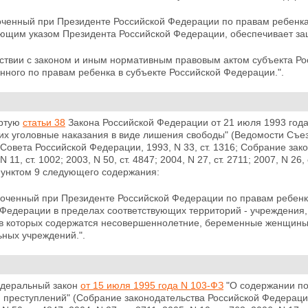
оченный при Президенте Российской Федерации по правам ребенка
ующим указом Президента Российской Федерации, обеспечивает защ
етствии с законом и иным нормативным правовым актом субъекта Р
ного по правам ребенка в субъекте Российской Федерации.".
ертую
статьи 38
Закона Российской Федерации от 21 июля 1993 года
х уголовные наказания в виде
лишения свободы" (Ведомости Съез
Совета Российской Федерации, 1993, N 33, ст. 1316; Собрание зако
N 11, ст. 1002; 2003, N 50, ст. 4847; 2004, N 27, ст. 2711; 2007, N 26, 
пунктом 9 следующего содержания:
моченный при Президенте Российской Федерации по правам ребенк
 Федерации в пределах
соответствующих территорий - учреждения
 в которых содержатся несовершеннолетние, беременные женщины
ьных учреждений.".
едеральный закон
от 15 июля 1995 года N 103-ФЗ
"О содержании по
преступлений" (Собрание законодательства Российской Федерации, 19