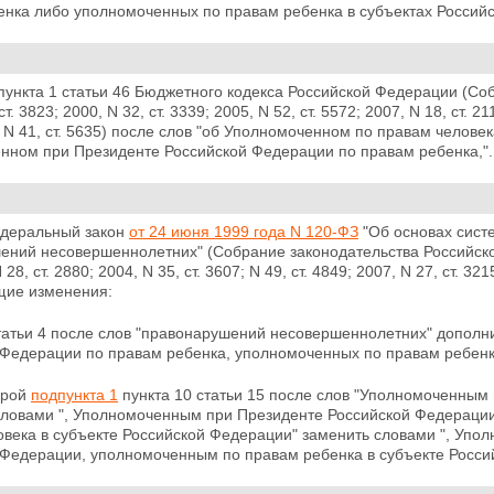
енка либо уполномоченных по правам ребенка в субъектах Россий
пункта 1 статьи 46 Бюджетного кодекса Российской Федерации (Со
ст. 3823; 2000, N 32, ст.
3339; 2005, N 52, ст. 5572; 2007, N 18, ст. 21
1; N 41, ст. 5635) после слов "об Уполномоченном по правам
человек
нном при Президенте Российской Федерации по правам ребенка,".
едеральный закон
от 24 июня 1999 года N 120-ФЗ
"Об основах сист
ний несовершеннолетних" (Собрание законодательства Российской Ф
 28, ст. 2880; 2004, N 35, ст. 3607; N 49, ст. 4849; 2007, N 27, ст. 321
щие изменения:
атьи 4 после слов "правонарушений несовершеннолетних" дополн
 Федерации по правам ребенка, уполномоченных по правам ребенка
орой
подпункта 1
пункта 10 статьи 15 после слов "Уполномоченным
словами ", Уполномоченным при Президенте Российской Федерации
века в субъекте Российской Федерации" заменить словами ",
Упол
 Федерации, уполномоченным по правам ребенка в субъекте Росси