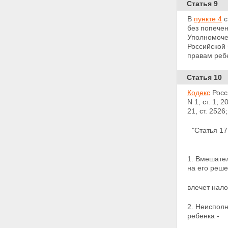
Статья 9
В
пункте 4
с
без попечен
Уполномоче
Российской
правам ребе
Статья 10
Кодекс
Росс
N 1, ст. 1; 
21, ст. 252
"Статья 1
1. Вмешате
на его реше
влечет нало
2. Неиспол
ребенка -