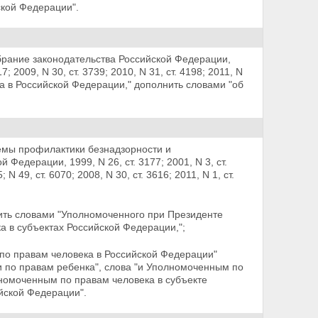
ской Федерации".
брание законодательства Российской Федерации,
17; 2009, N 30, ст. 3739; 2010, N 31, ст. 4198; 2011, N
а в Российской Федерации," дополнить словами "об
емы профилактики безнадзорности и
едерации, 1999, N 26, ст. 3177; 2001, N 3, ст.
5; N 49, ст.
6070; 2008, N 30, ст. 3616; 2011, N 1, ст.
ить словами "Уполномоченного при Президенте
 в субъектах Российской Федерации,";
 по правам человека в Российской Федерации"
 по правам ребенка", слова "и Уполномоченным по
номоченным по правам человека в субъекте
йской Федерации".