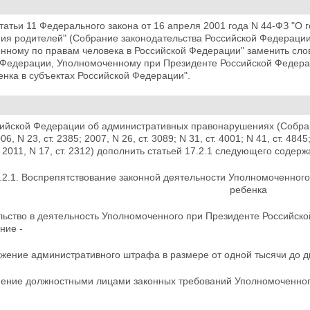
татьи 11 Федерального закона от 16 апреля 2001 года N 44-ФЗ "О 
ия родителей" (Собрание законодательства Российской Федерации, 
нному по правам человека в Российской Федерации" заменить сло
 Федерации,
Уполномоченному при Президенте Российской Федера
нка в субъектах Российской Федерации".
ийской Федерации об административных правонарушениях (Собран
2006, N 23, ст. 2385; 2007, N 26, ст. 3089; N 31, ст. 4001; N 41, ст. 484
6; 2011, N 17, ст. 2312) дополнить статьей 17.2.1 следующего содерж
7.2.1. Воспрепятствование законной деятельности Уполномоченног
ребенка
льство в деятельность Уполномоченного при Президенте Российско
ние -
жение административного штрафа в размере от одной тысячи до дв
нение должностными лицами законных требований Уполномоченног