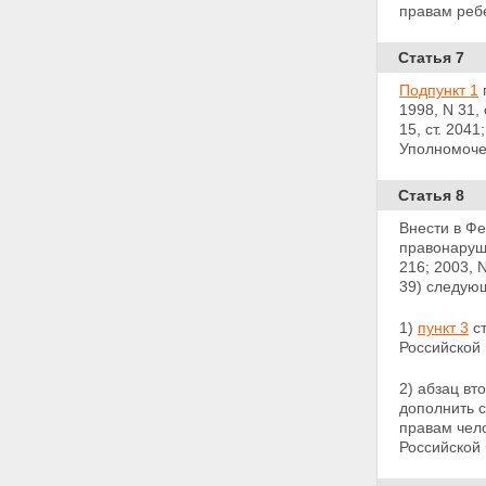
правам реб
Статья 7
Подпункт 1
1998, N 31, 
15, ст. 204
Уполномоче
Статья 8
Внести в Ф
правонаруше
216; 2003, N
39) следую
1)
пункт 3
ст
Российской
2) абзац вт
дополнить 
правам чело
Российской