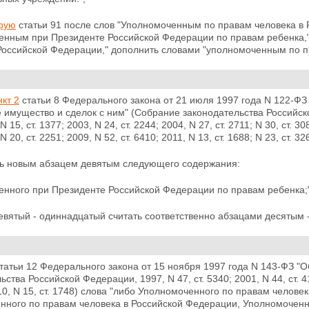
орую
статьи 91 после слов "Уполномоченным по правам человека в 
енным при Президенте Российской Федерации по правам ребенка,"
 Российской Федерации," дополнить словами
"уполномоченным по пр
нкт 2
статьи 8 Федерального закона от 21 июля 1997 года N 122-ФЗ
имущество и сделок с ним" (Собрание законодательства Российской 
N 15, ст. 1377; 2003, N 24, ст. 2244; 2004, N 27, ст. 2711; N 30, ст. 308
N 20, ст.
2251; 2009, N 52, ст. 6410; 2011, N 13, ст. 1688; N 23, ст.
ть новым абзацем девятым следующего содержания:
енного при Президенте Российской Федерации по правам ребенка;"
евятый - одиннадцатый считать соответственно абзацами десятым 
татьи 12 Федерального закона от 15 ноября 1997 года N 143-ФЗ "О
ства Российской Федерации, 1997, N 47, ст. 5340; 2001, N 44, ст. 414
10, N 15, ст. 1748) слова "либо Уполномоченного по правам челове
нного по правам человека в Российской Федерации, Уполномоченн