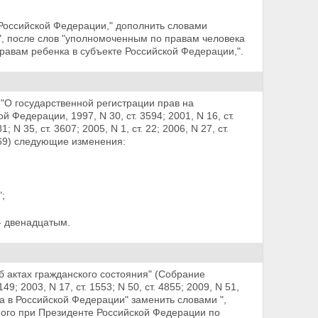
Российской Федерации," дополнить словами
, после слов "уполномоченным по правам человека
авам ребенка в субъекте Российской Федерации,".
 "О государственной регистрации прав на
Федерации, 1997, N 30, ст. 3594; 2001, N 16, ст.
1; N 35, ст. 3607; 2005, N 1, ст. 22; 2006, N 27, ст.
 3269) следующие изменения:
;
- двенадцатым.
б актах гражданского состояния" (Собрание
9; 2003, N 17, ст. 1553; N 50, ст. 4855; 2009, N 51,
ка
в Российской Федерации" заменить словами ",
ого при Президенте Российской Федерации по