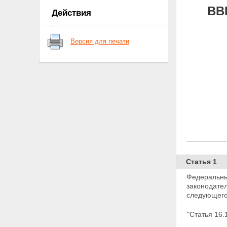
ВВ
Действия
Версия для печати
Статья 1
Федеральны
законодател
следующего
"Статья 16