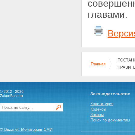
совершенн
главами.
Верси
ПОСТАНО
Главная
ПРАВИТЕ
© 2012 - 2026
Законодательство
ZakonBase.ru
Конституция
Кодексы
Законы
Поиск по документам
© Buzznet: Мониторинг СМИ