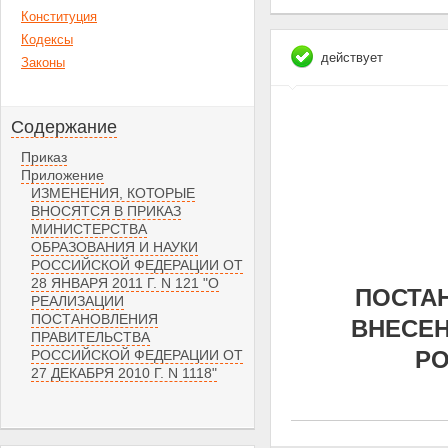
Конституция
Кодексы
действует
Законы
Содержание
Приказ
Приложение
ИЗМЕНЕНИЯ, КОТОРЫЕ
ВНОСЯТСЯ В ПРИКАЗ
МИНИСТЕРСТВА
ОБРАЗОВАНИЯ И НАУКИ
РОССИЙСКОЙ ФЕДЕРАЦИИ ОТ
28 ЯНВАРЯ 2011 Г. N 121 "О
ПОСТАН
РЕАЛИЗАЦИИ
ПОСТАНОВЛЕНИЯ
ВНЕСЕН
ПРАВИТЕЛЬСТВА
РО
РОССИЙСКОЙ ФЕДЕРАЦИИ ОТ
27 ДЕКАБРЯ 2010 Г. N 1118"