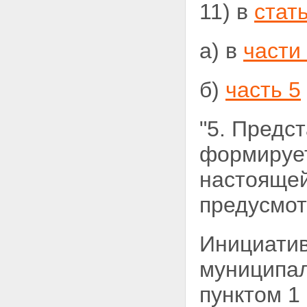
11) в
стат
а) в
части
б)
часть 5
"5. Предс
формирует
настоящей
предусмо
Инициатив
муниципал
пунктом 1