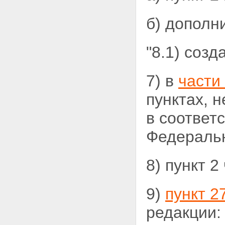
б) дополн
"8.1) соз
7) в
части
пунктах,
н
в соответс
Федеральн
8) пункт 2
9)
пункт 2
редакции: