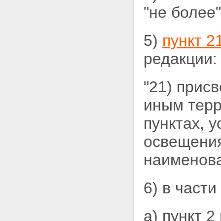
"не более"
5)
пункт 2
редакции:
"21) прис
иным терр
пунктах, 
освещения
наименова
6) в части
а) пункт 