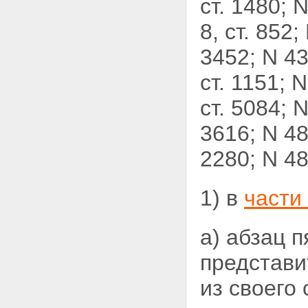
ст. 1480; N
8, ст. 852;
3452; N 43,
ст. 1151; N
ст. 5084; N
3616; N 48,
2280; N 4
1) в
части
а) абзац 
представ
из своего 