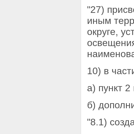
"27) прис
иным терр
округе, у
освещения
наименова
10) в част
а) пункт 
б) дополн
"8.1) соз