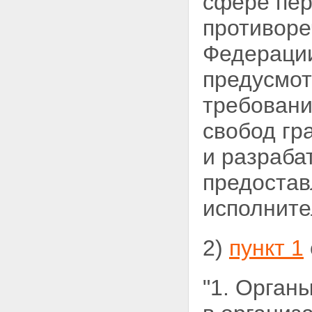
сфере пер
противоре
Федерации
предусмо
требовани
свобод гр
и разраба
предоста
исполните
2)
пункт 1
"1. Орган