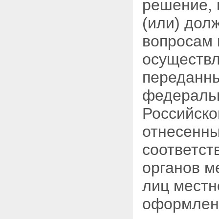
решение, 
(или) дол
вопросам 
осуществ
переданны
федеральн
Российско
отнесенны
соответст
органов м
лиц местн
оформленн