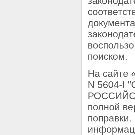
законодат
соответст
документа
законодат
воспользо
поиском.
На сайте 
N 5604-I
РОССИЙСК
полной ве
поправки.
информац