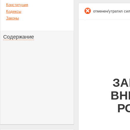
Конституция
отменен/утратил си
Кодексы
Законы
Содержание
ЗА
ВН
Р