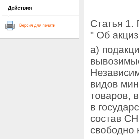
Действия
Статья 1.
Версия для печати
" Об акци
а) подакц
вывозимые
Независим
видов мин
товаров, 
в государ
состав СН
свободно 