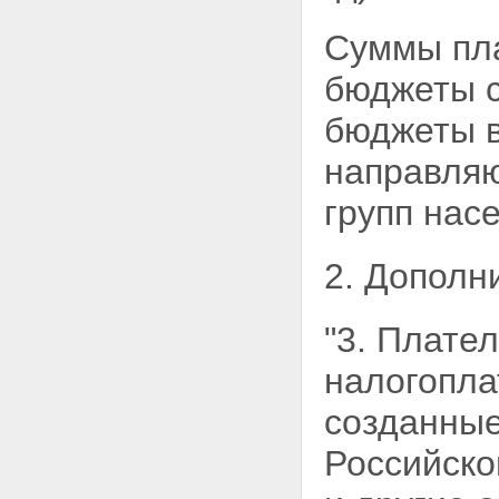
Суммы пла
бюджеты с
бюджеты 
направля
групп нас
2. Дополн
"3. Плате
налогопл
созданные
Российско