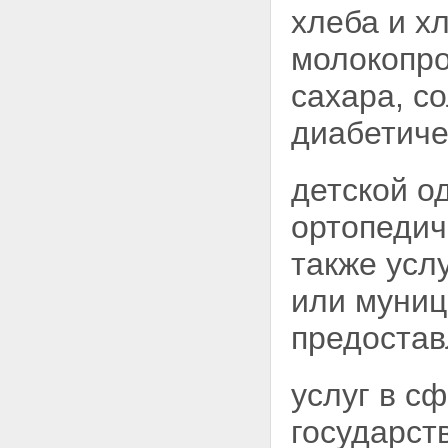
хлеба и х
молокопро
сахара, со
диабетиче
детской о
ортопедич
также усл
или муниц
предостав
услуг в с
государст