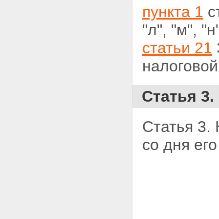
пункта 1
ст
"л",
"м", "н"
статьи 21
налоговой
Статья 3.
Статья 3.
со дня ег