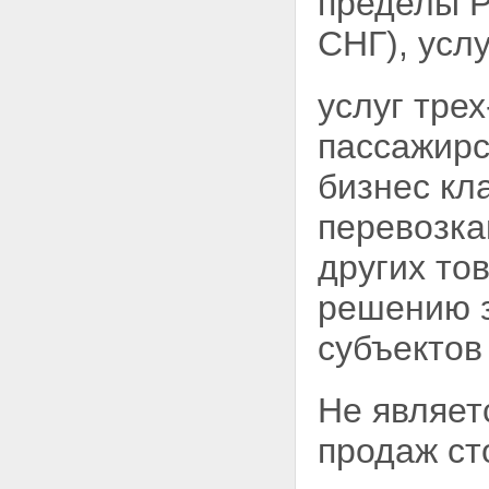
пределы Р
СНГ), услу
услуг трех
пассажирс
бизнес кл
перевозка
других то
решению з
субъектов
Не являет
продаж ст