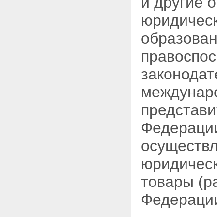
и другие 
юридическ
образова
правоспос
законодат
междунаро
представи
Федерации
осуществл
юридическ
товары (р
Федераци