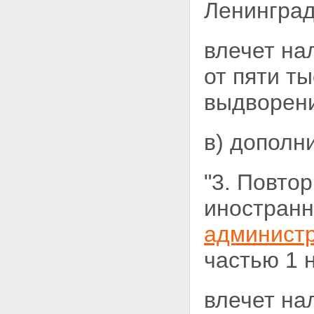
Ленинград
влечет на
от пяти т
выдворени
в) дополн
"3. Повто
иностранн
администр
частью 1 
влечет на