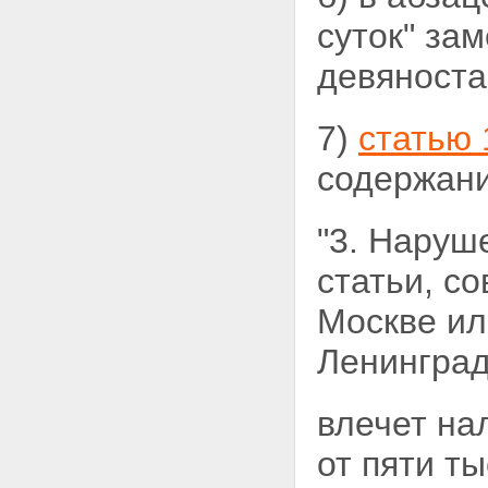
суток" за
девяноста 
7)
статью 
содержани
"3. Наруш
статьи, с
Москве ил
Ленинград
влечет на
от пяти т