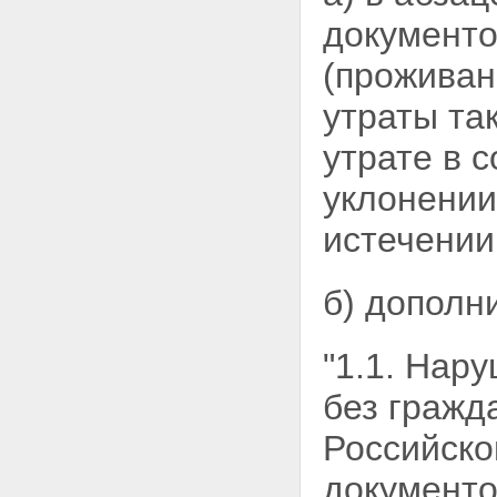
документо
(проживан
утраты та
утрате в 
уклонении
истечени
б) дополн
"1.1. Нар
без гражд
Российско
документо