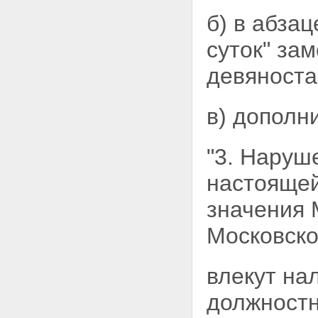
б) в абза
суток" за
девяноста 
в) дополн
"3. Наруш
настоящей
значения 
Московско
влекут на
должностн