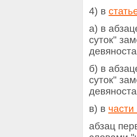
4) в
стать
а) в абза
суток" за
девяноста 
б) в абза
суток" за
девяноста 
в) в
части
абзац пер