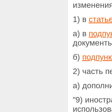
изменения
1) в
стать
а) в
подпу
документы
б)
подпунк
2) часть 
а) дополн
"9) иност
использов