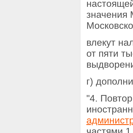
настоящей
значения 
Московско
влекут на
от пяти т
выдворен
г) дополн
"4. Повто
иностранн
администр
частями 1 