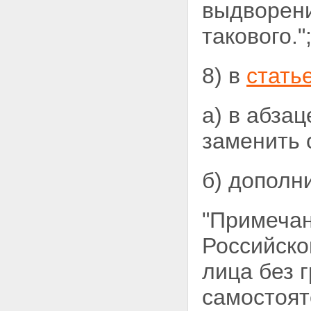
выдворени
такового."
8) в
стать
а) в абза
заменить 
б) дополн
"Примечан
Российско
лица без 
самостоят