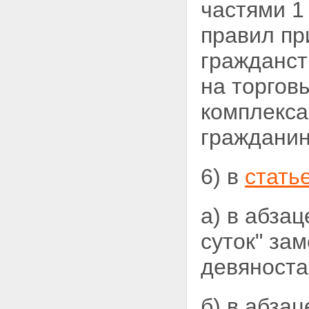
частями 1
правил пр
гражданст
на торгов
комплекса
гражданин
6) в
стать
а) в абза
суток" за
девяноста 
б) в абза