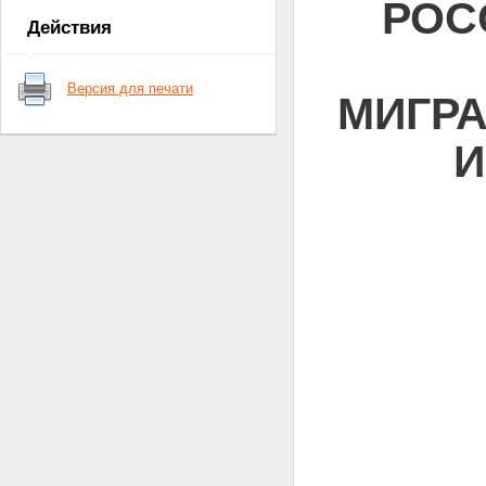
РОС
Действия
Версия для печати
МИГР
И