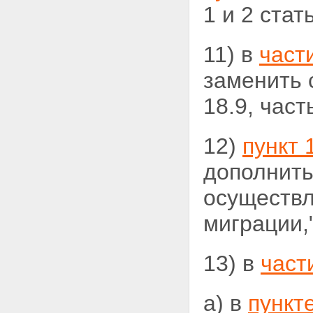
1 и 2 стат
11) в
част
заменить с
18.9, част
12)
пункт 
дополнить
осуществл
миграции,"
13) в
част
а) в
пункт