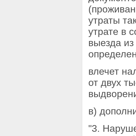
(проживан
утраты та
утрате в 
выезда из
определен
влечет на
от двух т
выдворени
в) дополн
"3. Наруш