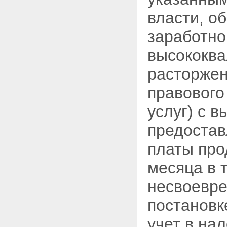
власти, о
заработно
высококва
расторжен
правового
услуг) с 
предостав
платы про
месяца в 
несвоевр
постановк
учет в на