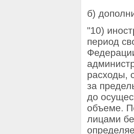
б) дополн
"10) инос
период св
Федерации
администр
расходы, 
за предел
до осущес
объеме. П
лицами бе
определя