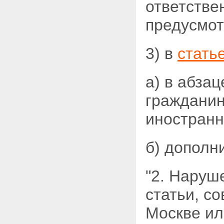
ответстве
предусмот
3) в
стать
а) в абза
гражданин
иностранн
б) дополн
"2. Наруш
статьи, с
Москве и