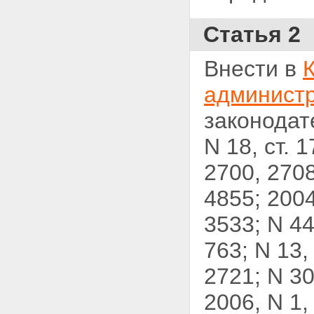
Статья 2
Внести в
админист
законодате
N 18, ст. 1
2700, 2708
4855; 2004,
3533; N 44,
763; N 13, 
2721; N 30
2006, N 1, 