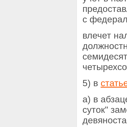
предостав
с федерал
влечет на
должностн
семидесят
четырехсо
5) в
стать
а) в абза
суток" за
девяноста 