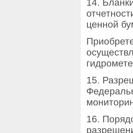
14. Бланк
отчетност
ценной бу
Приобрете
осуществл
гидромете
15. Разре
Федеральн
мониторин
16. Поряд
разрешени