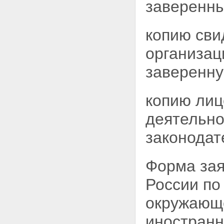
заверенны
копию сви
организац
заверенну
копию лиц
деятельно
законодат
Форма зая
России п
окружающе
иностранн