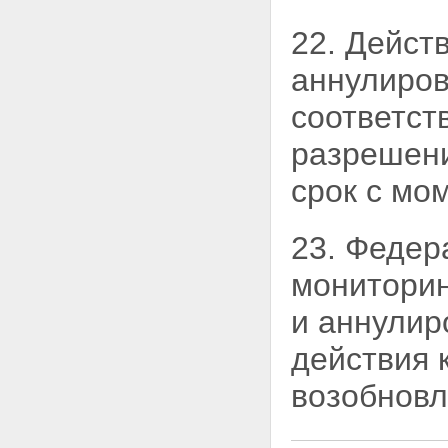
22. Дейст
аннулиров
соответст
разрешени
срок с мо
23. Федер
мониторин
и аннулир
действия 
возобновл