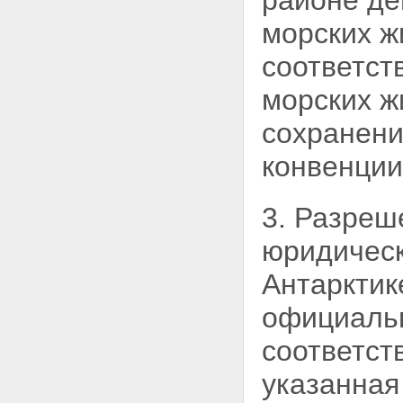
районе де
морских ж
соответст
морских ж
сохранени
конвенции
3. Разреш
юридическ
Антарктик
официаль
соответст
указанная