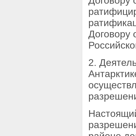
Договору 
ратифици
ратификац
Договору 
Российской
2. Деятел
Антарктик
осуществл
разрешен
Настоящий
разрешени