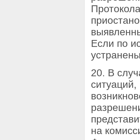
Протокола
приостано
выявленны
Если по и
устранены
20. В слу
ситуаций,
возникно
разрешени
представи
на комисс