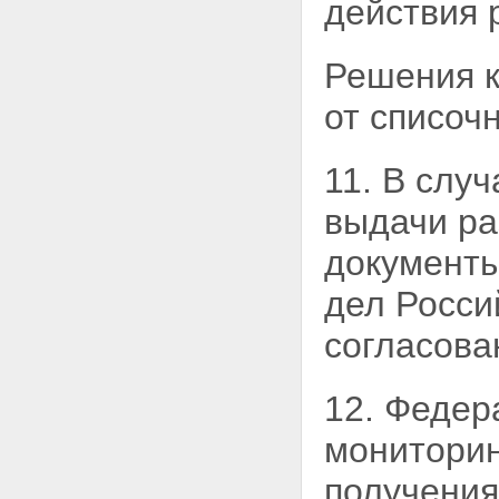
действия 
Решения к
от списоч
11. В слу
выдачи ра
документ
дел Росси
согласова
12. Федер
мониторин
получени