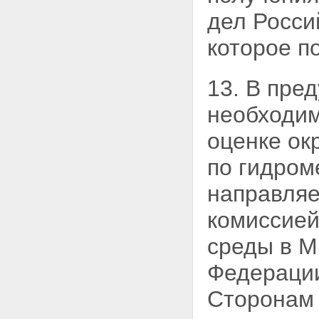
дел Росси
которое п
13. В пре
необходи
оценке ок
по гидром
направляе
комиссией
среды в
М
Федерации
Сторонам 