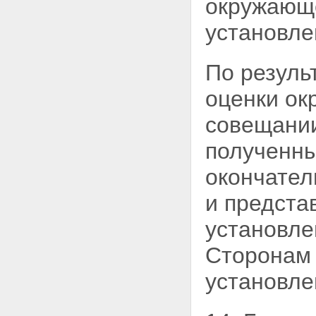
окружающе
установле
По резуль
оценки ок
совещании
полученны
окончател
и
представ
установле
Сторонам 
установле