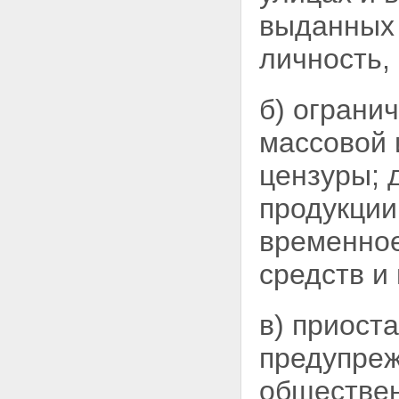
выданных 
личность,
б) ограни
массовой
цензуры; 
продукции
временное
средств и
в) приост
предупреж
обществен