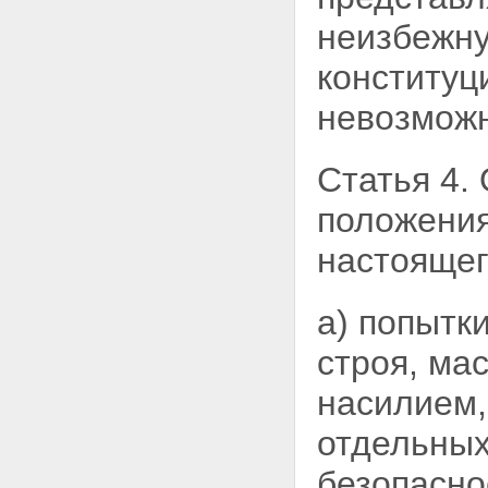
неизбежну
конституц
невозможн
Статья 4.
положения
настоящег
а) попытк
строя, ма
насилием,
отдельных
безопасно