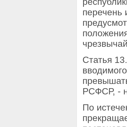
республик
перечень 
предусмот
положения
чрезвычай
Статья 13
вводимого
превышать
РСФСР, - 
По истече
прекраща