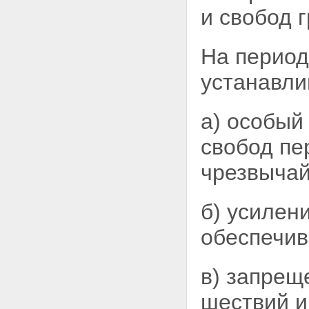
и свобод 
На период
устанавл
а) особый
свобод пе
чрезвычай
б) усилен
обеспечив
в) запрещ
шествий и