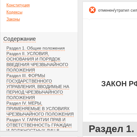
Конституция
отменен/утратил си
Кодексы
Законы
Содержание
Раздел 1. Общие положения
Раздел II. УСЛОВИЯ,
ОСНОВАНИЯ И ПОРЯДОК
ВВЕДЕНИЯ ЧРЕЗВЫЧАЙНОГО
ПОЛОЖЕНИЯ
Раздел III. ФОРМЫ
ГОСУДАРСТВЕННОГО
ЗАКОН РФ
УПРАВЛЕНИЯ, ВВОДИМЫЕ НА
ПЕРИОД ЧРЕЗВЫЧАЙНОГО
ПОЛОЖЕНИЯ
Раздел IV. МЕРЫ,
ПРИМЕНЯЕМЫЕ В УСЛОВИЯХ
ЧРЕЗВЫЧАЙНОГО ПОЛОЖЕНИЯ
Раздел V. ГАРАНТИИ ПРАВ И
ОТВЕТСТВЕННОСТЬ ГРАЖДАН
Раздел 1
И ДОЛЖНОСТНЫХ ЛИЦ В
УСЛОВИЯХ ЧРЕЗВЫЧАЙНОГО