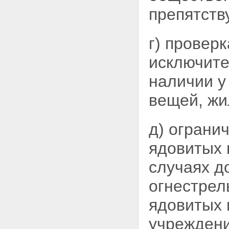
препятств
г) провер
исключите
наличии у
вещей, жи
д) ограни
ядовитых
случаях д
огнестрел
ядовитых 
учреждени