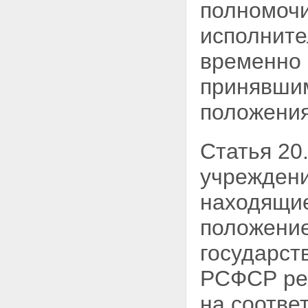
полномочи
исполните
временно
принявшим
положения
Статья 20
учреждени
находящи
положение
государст
РСФСР ре
на
соотве