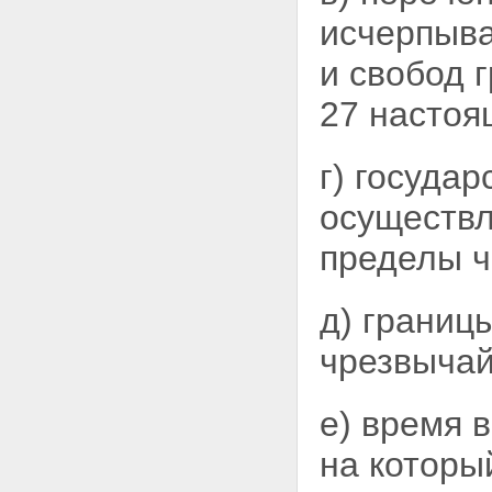
исчерпыва
и свобод 
27 настоя
г) госуда
осуществ
пределы ч
д) границ
чрезвычай
е) время в
на
которы