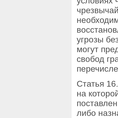
условиях 
чрезвычай
необходи
восстанов
угрозы бе
могут пре
свобод гр
перечисле
Статья 16
на которо
поставлен
либо наз