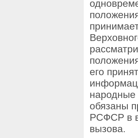
одновреме
положени
принимает
Верховно
рассматри
положения
его приня
информац
народные
обязаны п
РСФСР в в
вызова.