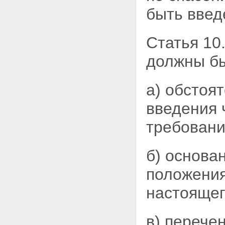
быть введ
Статья 10
должны бы
а) обстоя
введения
требовани
б) основа
положения
настоящег
в) перече