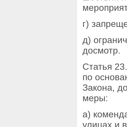
мероприят
г) запрещ
д) ограни
досмотр.
Статья 23
по основа
Закона, д
меры:
а) коменда
улицах и 