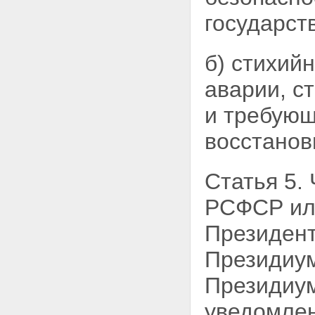
государст
б) стихий
аварии, с
и требую
восстанов
Статья 5.
РСФСР или
Президен
Президиу
Президиу
уведомле