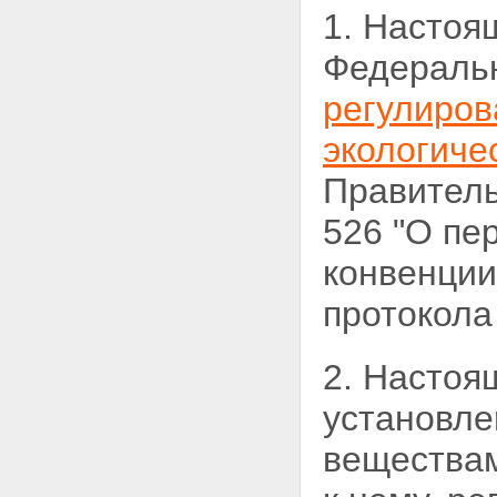
1. Настоя
Федеральн
регулиров
экологиче
Правитель
526 "О пе
конвенции
протокол
2. Настоя
установле
веществам