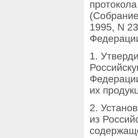
протокола
(Собрание
1995, N 23
Федерации
1. Утверд
Российску
Федераци
их продук
2. Устано
из
Россий
содержаще