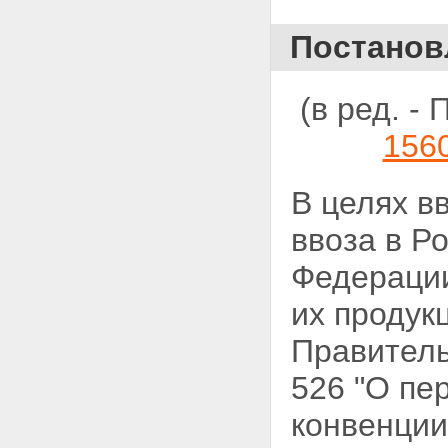
ПУНКТА 1 СТАТЬИ 5
МОНРЕАЛЬСКОГО
Постанов
ПРОТОКОЛА, ПО СОСТОЯНИЮ
НА 30 СЕНТЯБРЯ 1995 Г.
(РАЗВИВАЮЩИЕСЯ СТРАНЫ)
(в ред. 
ПЕРЕЧЕНЬ СТОРОН, КОТОРЫЕ
ВРЕМЕННО
156
КЛАССИФИЦИРОВАНЫ В
КАЧЕСТВЕ ДЕЙСТВУЮЩИХ В
РАМКАХ ПУНКТА 1 СТАТЬИ 5
В целях в
МОНРЕАЛЬСКОГО
ПРОТОКОЛА, ПО СОСТОЯНИЮ
ввоза в
Ро
НА 30 СЕНТЯБРЯ 1995 Г.
(РАЗВИВАЮЩИЕСЯ СТРАНЫ)
Федераци
их продук
Правитель
526 "О пе
конвенци