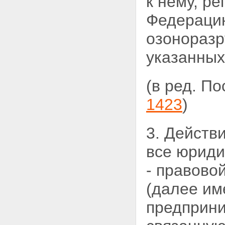
к нему, р
Федерацию
озоноразр
указанных
(в ред. П
1423
)
3. Действ
все
юриди
- правово
(далее им
предприни