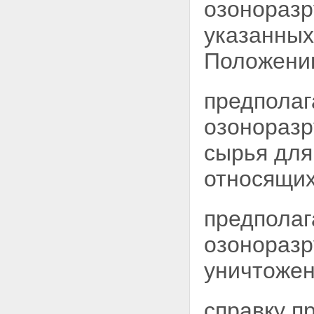
озоноразр
указанных
Положени
предполаг
озоноразр
сырья для
относящи
предполаг
озоноразр
уничтожен
справку п