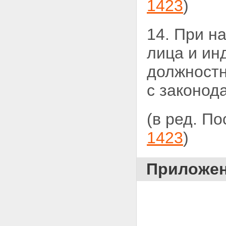
1423
)
14. При н
лица и
ин
должностн
с законод
(в ред. П
1423
)
Приложе