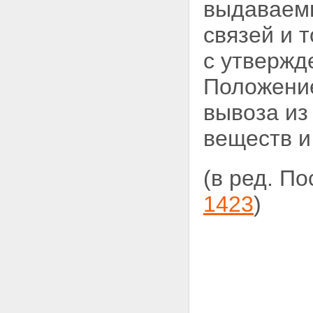
выдаваем
связей и 
с утверж
Положени
вывоза из
веществ и
(в ред. П
1423
)