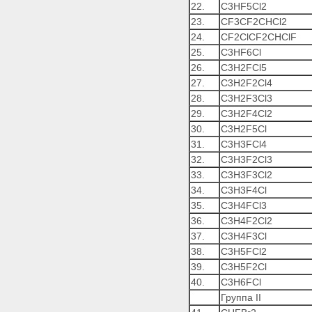
22.
C3HF5Cl2
23.
CF3CF2CHCl2
24.
CF2ClCF2CHClF
25.
C3HF6Cl
26.
C3H2FCl5
27.
C3H2F2Cl4
28.
С3Н2F3Сl3
29.
С3Н2F4Сl2
30.
С3Н2F5Сl
31.
С3Н3FCl4
32.
С3Н3F2Сl3
33.
С3Н3F3Сl2
34.
С3Н3F4Сl
35.
С3Н4FСl3
36.
С3Н4F2Сl2
37.
С3Н4F3Сl
38.
C3H5FCl2
39.
С3Н5F2Сl
40.
С3Н6FСl
Группа II