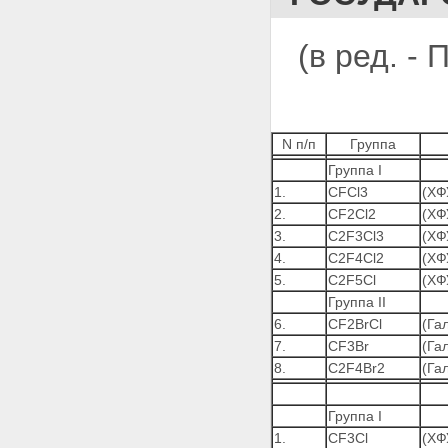
(в ред. -
N п/п
Группа
Группа I
1.
CFCl3
(ХФ
2.
CF2Cl2
(ХФ
3.
С2F3Cl3
(ХФ
4.
С2F4Сl2
(ХФ
5.
C2F5Cl
(ХФ
Группа II
6.
CF2BrCl
(Га
7.
CF3Br
(Га
8.
С2F4Br2
(Га
Группа I
1.
CF3Cl
(ХФ