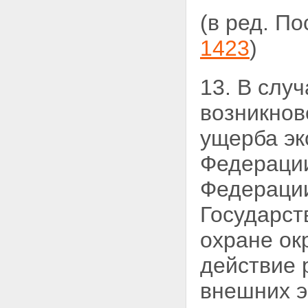
(в ред. П
1423
)
13. В слу
возникно
ущерба эк
Федерации
Федерации
Государст
охране о
действие 
внешних э