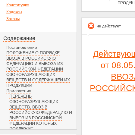
ПРОДУК
Конституция
Кодексы
Законы
не действует
Содержание
Постановление
Действую
ПОЛОЖЕНИЕ О ПОРЯДКЕ
ВВОЗА В РОССИЙСКУЮ
от 08.0
ФЕДЕРАЦИЮ И ВЫВОЗА ИЗ
РОССИЙСКОЙ ФЕДЕРАЦИИ
ОЗОНОРАЗРУШАЮЩИХ
ВВОЗ
ВЕЩЕСТВ И СОДЕРЖАЩЕЙ ИХ
ПРОДУКЦИИ
РОССИЙС
Приложения
ПЕРЕЧЕНЬ
ОЗОНОРАЗРУШАЮЩИХ
ВЕЩЕСТВ, ВВОЗ В
РОССИЙСКУЮ ФЕДЕРАЦИЮ И
ВЫВОЗ ИЗ РОССИЙСКОЙ
ФЕДЕРАЦИИ КОТОРЫХ
ПОДЛЕЖИТ
ГОСУДАРСТВЕННОМУ