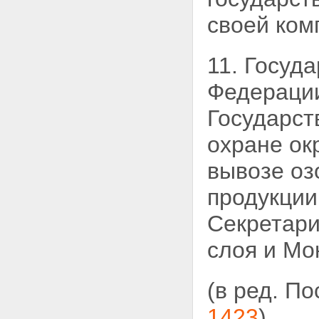
своей ком
11. Госуд
Федерации
Государст
охране ок
вывозе о
продукции
Секретари
слоя и Мо
(в ред. П
1423
)