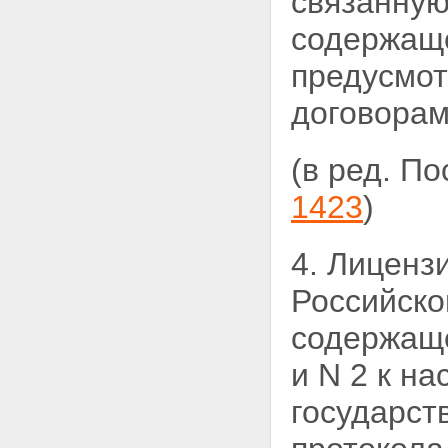
связанну
содержаще
предусмот
договорам
(в ред. П
1423
)
4. Лиценз
Российск
содержаще
и N 2 к н
государст