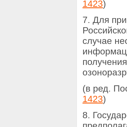
1423
)
7. Для пр
Российско
случае н
информаци
получения
озоноразр
(в ред. П
1423
)
8. Госуда
предполаг