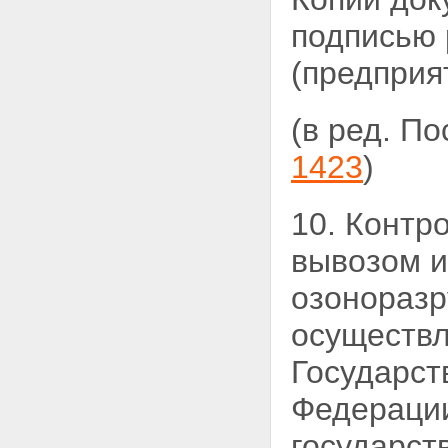
подписью 
(предприят
(в ред. П
1423
)
10. Контр
вывозом 
озоноразр
осуществл
Государст
Федерации
государст