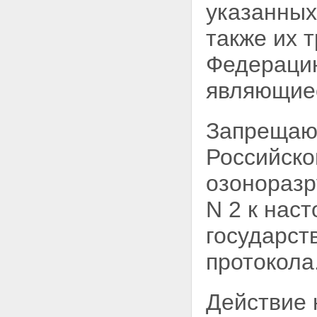
указанных
также их 
Федерацию
являющиес
Запрещают
Российско
озонораз
N 2 к нас
государст
протокола
Действие 