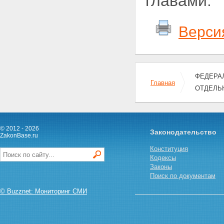
главами.
Верси
ФЕДЕРАЛ
Главная
ОТДЕЛЬ
© 2012 - 2026
Законодательство
ZakonBase.ru
Конституция
Кодексы
Законы
Поиск по документам
© Buzznet: Мониторинг СМИ