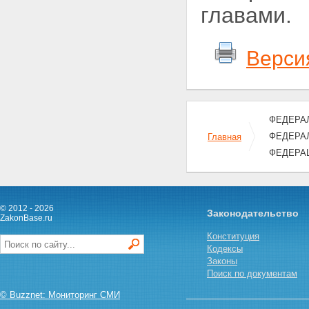
главами.
Верси
ФЕДЕРАЛ
ФЕДЕРАЛ
Главная
ФЕДЕРА
© 2012 - 2026
Законодательство
ZakonBase.ru
Конституция
Кодексы
Законы
Поиск по документам
© Buzznet: Мониторинг СМИ