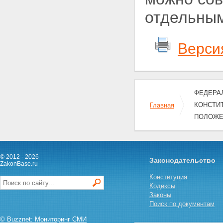
отдельным
Верси
ФЕДЕРАЛ
КОНСТИ
Главная
ПОЛОЖЕ
© 2012 - 2026
Законодательство
ZakonBase.ru
Конституция
Кодексы
Законы
Поиск по документам
© Buzznet: Мониторинг СМИ