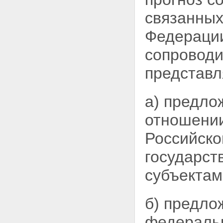
связанных
Федерации
сопровод
представл
а) предло
отношени
Российско
государст
субъектам
б) предло
федерал