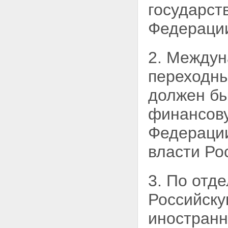
государст
Федераци
2. Междун
переходны
должен бы
финансову
Федерации
власти
Ро
3. По отд
Российску
иностранн