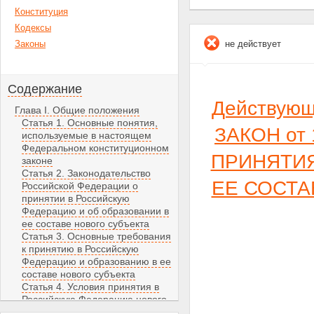
Конституция
Кодексы
Законы
не действует
Содержание
Действую
Глава I. Общие положения
Статья 1. Основные понятия,
ЗАКОН от 
используемые в настоящем
Федеральном конституционном
ПРИНЯТИЯ
законе
Статья 2. Законодательство
ЕЕ СОСТА
Российской Федерации о
принятии в Российскую
Федерацию и об образовании в
ее составе нового субъекта
Статья 3. Основные требования
к принятию в Российскую
Федерацию и образованию в ее
составе нового субъекта
Статья 4. Условия принятия в
Российскую Федерацию нового
субъекта