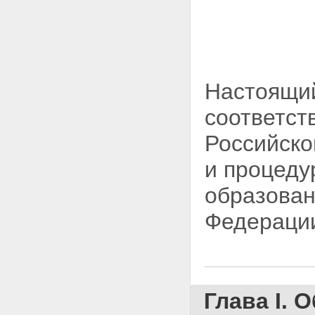
Федерацию нового субъекта.
Внесение изменений в
Конституцию Российской
Федерации
Глава III. ПОРЯДОК
ОБРАЗОВАНИЯ В СОСТАВЕ
Настоящий
РОССИЙСКОЙ ФЕДЕРАЦИИ
НОВОГО СУБЪЕКТА
соответст
Статья 10. Инициатива
образования в составе
Российско
Российской Федерации нового
субъекта
и процеду
Статья 11. Референдумы по
вопросу об образовании в
образован
составе Российской Федерации
нового субъекта
Статья 12. Проект
Федераци
федерального
конституционного закона об
образовании в составе
Российской Федерации нового
субъекта
Статья 13. Принятие
Глава I.
федерального