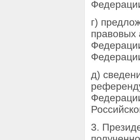
Федераци
г) предло
правовых
Федерации
Федераци
д) сведен
референду
Федерации
Российско
3. Презид
полученно