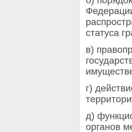
б) порядо
Федерации
распростр
статуса г
в) правоп
государст
имуществе
г) действ
территори
д) функци
органов м