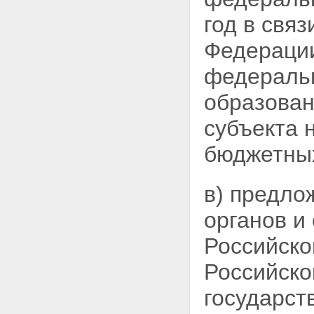
год в свя
Федерации
федеральн
образова
субъекта 
бюджетных
в) предло
органов и
Российск
Российско
государст