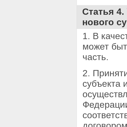
Статья 4
нового с
1. В каче
может
быт
часть.
2. Принят
субъекта 
осуществл
Федерации
соответст
договором