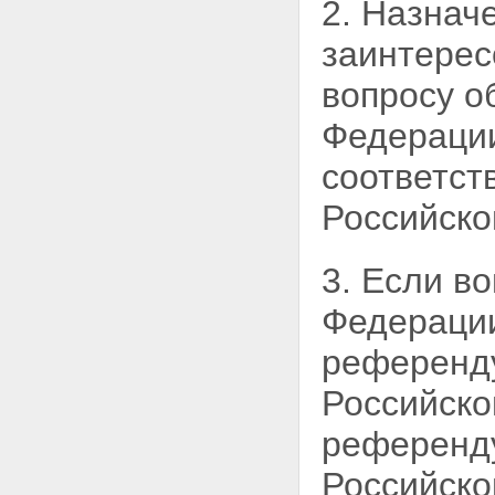
2. Назнач
заинтерес
вопросу о
Федерации
соответст
Российско
3. Если в
Федерации
референду
Российско
референду
Российско