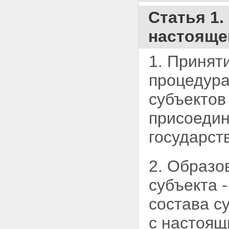
конституционного закона об
образовании в составе
Статья 1
Российской Федерации нового
субъекта. Внесение изменений
настояще
в Конституцию Российской
Федерации
Глава IV. ЗАКЛЮЧИТЕЛЬНЫЕ
1. Принят
ПОЛОЖЕНИЯ
Статья 14. Вступление в силу
процедура
настоящего Федерального
конституционного закона
субъектов
присоедин
государств
2. Образо
субъекта 
состава с
с настоящ