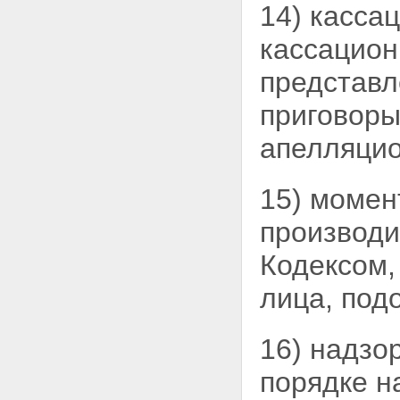
ПРОЦЕССУАЛЬНОГО
14) касса
ПРИНУЖДЕНИЯ
Статья 111. Основания
кассацион
применения иных мер
процессуального
представл
принуждения
Статья 112. Обязательство о
приговоры
явке
Статья 113. Привод
апелляцио
Статья 114. Временное
отстранение от должности
Статья 115. Наложение
15) момен
ареста на имущество
Статья 116. Особенности
производи
порядка наложения ареста
на ценные бумаги
Кодексом,
Статья 117. Денежное
взыскание
лица, под
Статья 118. Порядок
наложения денежного
взыскания и обращения
залога в доход государства
16) надзо
Раздел V. ХОДАТАЙСТВА И
ЖАЛОБЫ
порядке н
Глава 15. ХОДАТАЙСТВА