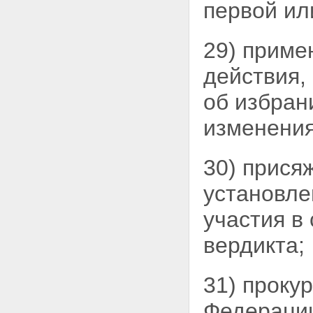
первой ил
предварительного
расследования
Статья 157. Производство
29) приме
неотложных следственных
действий
действия,
Статья 158. Окончание
предварительного
об избра
расследования
Статья 159. Обязательность
изменения
рассмотрения ходатайства
Статья 160. Меры
попечения о детях, об
30) прися
иждивенцах подозреваемого
или обвиняемого и меры по
обеспечению сохранности
установле
его имущества
Статья 161. Недопустимость
участия в
разглашения данных
предварительного
вердикта;
расследования
Глава 22.
ПРЕДВАРИТЕЛЬНОЕ
31) проку
СЛЕДСТВИЕ
Статья 162. Срок
Федераци
предварительного следствия