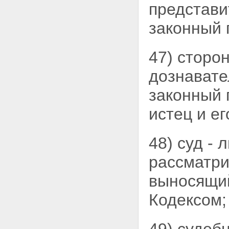
представи
сравнительного
исследования
Статья 203. Помещение в
законный 
медицинский или
психиатрический стационар
для производства судебной
47) сторо
экспертизы
Статья 204. Заключение
дознавате
эксперта
Статья 205. Допрос эксперта
законный 
Статья 206. Предъявление
заключения эксперта
истец и е
Статья 207. Дополнительная
и повторная судебные
экспертизы
48) суд -
Глава 28.
ПРИОСТАНОВЛЕНИЕ И
рассматр
ВОЗОБНОВЛЕНИЕ
ПРЕДВАРИТЕЛЬНОГО
выносящи
СЛЕДСТВИЯ
Статья 208. Основания,
Кодексом;
порядок и сроки
приостановления
предварительного следствия
Статья 209. Действия