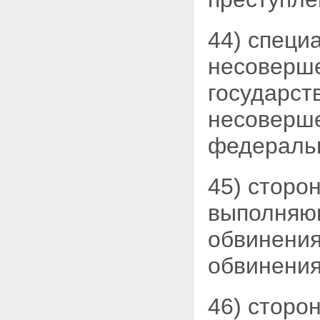
экспертизы
Статья 196. Обязательное
назначение судебной
44) специ
экспертизы
Статья 197. Присутствие
несоверше
следователя при
производстве судебной
государст
экспертизы
Статья 198. Права
несоверше
подозреваемого,
обвиняемого, потерпевшего,
федераль
свидетеля при назначении и
производстве судебной
экспертизы
45) сторо
Статья 199. Порядок
направления материалов
выполняющ
уголовного дела для
производства судебной
обвинени
экспертизы
Статья 200. Комиссионная
обвинения
судебная экспертиза
Статья 201. Комплексная
судебная экспертиза
46) сторо
Статья 202. Получение
образцов для