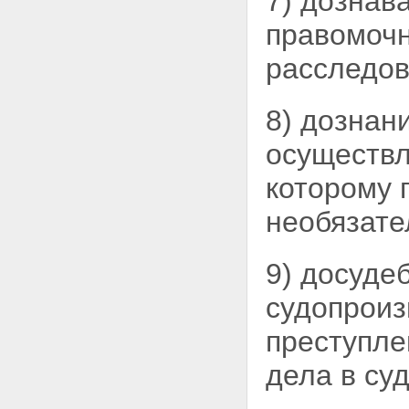
7) дознав
Статья 82. Хранение
правомочн
вещественных доказательств
Статья 83. Протоколы
расследов
следственных действий и
судебного заседания
Статья 84. Иные документы
8) дознан
Глава 11. ДОКАЗЫВАНИЕ
Статья 85. Доказывание
Статья 86. Собирание
осуществл
доказательств
Статья 87. Проверка
которому 
доказательств
Статья 88. Правила оценки
необязате
доказательств
Статья 89. Использование в
доказывании результатов
9) досуде
оперативно - розыскной
деятельности
судопроиз
Статья 90. Преюдиция
Раздел IV. МЕРЫ
преступле
ПРОЦЕССУАЛЬНОГО
ПРИНУЖДЕНИЯ
дела в су
Глава 12. ЗАДЕРЖАНИЕ
ПОДОЗРЕВАЕМОГО
Статья 91. Основания