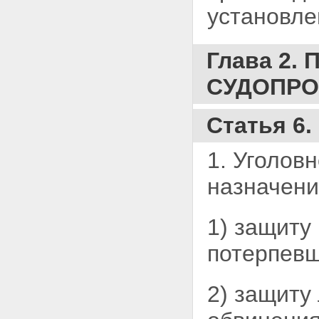
установле
ПРОИЗВОДСТВО
Раздел IX. ПРОИЗВОДСТВО В
СУДЕ ПЕРВОЙ ИНСТАНЦИИ
Глава 33. ОБЩИЙ ПОРЯДОК
Глава 2
ПОДГОТОВКИ К СУДЕБНОМУ
ЗАСЕДАНИЮ
СУДОПРО
Статья 227. Полномочия
судьи по поступившему в суд
уголовному делу
Статья 6
Статья 228. Вопросы,
подлежащие выяснению по
поступившему в суд
1. Уголов
уголовному делу
Статья 229. Основания
назначени
проведения
предварительного слушания
Статья 230. Меры по
1) защиту
обеспечению гражданского
иска и возможной
потерпевш
конфискации имущества
Статья 231. Назначение
судебного заседания
2) защиту
Статья 232. Вызовы в
судебное заседание