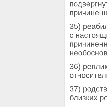
КАЧЕСТВЕ ОБВИНЯЕМОГО.
подвергну
ПРЕДЪЯВЛЕНИЕ
ОБВИНЕНИЯ
причиненн
Статья 171. Порядок
привлечения в качестве
обвиняемого
35) реаби
Статья 172. Порядок
предъявления обвинения
с настоящ
Статья 173. Допрос
обвиняемого
причиненн
Статья 174. Протокол
допроса обвиняемого
необосно
Статья 175. Изменение и
дополнение обвинения.
Частичное прекращение
36) репли
уголовного преследования
Глава 24. ОСМОТР.
относител
ОСВИДЕТЕЛЬСТВОВАНИЕ.
СЛЕДСТВЕННЫЙ
ЭКСПЕРИМЕНТ
Статья 176. Основания
37) родст
производства осмотра
Статья 177. Порядок
близких
р
производства осмотра
Статья 178. Осмотр трупа.