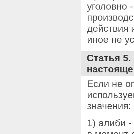
защитника
уголовно 
Статья 54. Гражданский
ответчик
производс
Статья 55. Представитель
гражданского ответчика
действия 
Глава 8. ИНЫЕ УЧАСТНИКИ
УГОЛОВНОГО
иное не у
СУДОПРОИЗВОДСТВА
Статья 56. Свидетель
Статья 57. Эксперт
Статья 5
Статья 58. Специалист
Статья 59. Переводчик
настояще
Статья 60. Понятой
Глава 9. ОБСТОЯТЕЛЬСТВА,
ИСКЛЮЧАЮЩИЕ УЧАСТИЕ В
Если не о
УГОЛОВНОМ
СУДОПРОИЗВОДСТВЕ
используе
Статья 61. Обстоятельства,
исключающие участие в
значения:
производстве по уголовному
делу
Статья 62. Недопустимость
1) алиби 
участия в производстве по
уголовному делу лиц,
подлежащих отводу