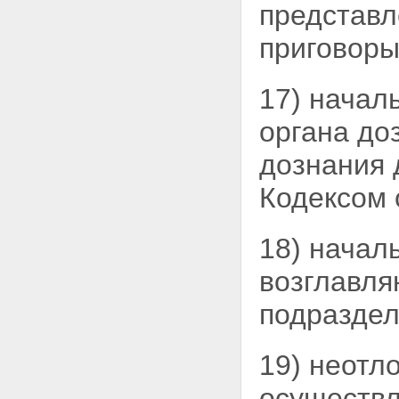
Статья 119. Лица, имеющие
представл
право заявить ходатайство
Статья 120. Заявление
приговоры
ходатайства
Статья 121. Сроки
рассмотрения ходатайства
17) начал
Статья 122. Разрешение
ходатайства
органа до
Глава 16. ОБЖАЛОВАНИЕ
ДЕЙСТВИЙ И РЕШЕНИЙ
дознания 
СУДА И ДОЛЖНОСТНЫХ
ЛИЦ, ОСУЩЕСТВЛЯЮЩИХ
Кодексом
УГОЛОВНОЕ
СУДОПРОИЗВОДСТВО
Статья 123. Право
18) начал
обжалования
Статья 124. Порядок
возглавля
рассмотрения жалобы
прокурором
подраздел
Статья 125. Судебный
порядок рассмотрения
жалоб
19) неотл
Статья 126. Порядок
направления жалобы
подозреваемого,
осуществл