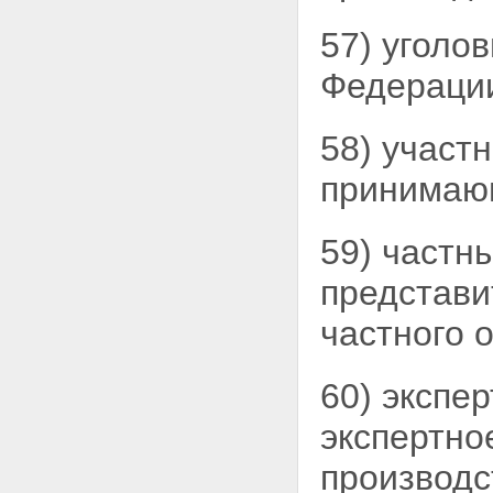
Глава 31. ДЕЙСТВИЯ И
57) уголо
РЕШЕНИЯ ПРОКУРОРА ПО
УГОЛОВНОМУ ДЕЛУ,
Федераци
ПОСТУПИВШЕМУ С
ОБВИНИТЕЛЬНЫМ
ЗАКЛЮЧЕНИЕМ
Статья 221. Решение
58) участ
прокурора по уголовному
делу
принима
Статья 222. Направление
уголовного дела в суд
Глава 32. ДОЗНАНИЕ
59) частн
Статья 223. Порядок и сроки
дознания
представи
Статья 224. Особенности
избрания в качестве меры
частного 
пресечения заключения под
стражу
Статья 225. Обвинительный
60) экспе
акт
Статья 226. Решение
экспертно
прокурора по уголовному
делу, поступившему с
производс
обвинительным актом
Часть 3. СУДЕБНОЕ