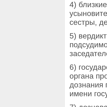
4) близкие
потерпевшего, гражданского
истца или гражданского
усыновите
ответчика
Раздел III. ДОКАЗАТЕЛЬСТВА И
сестры, д
ДОКАЗЫВАНИЕ
Глава 10. ДОКАЗАТЕЛЬСТВА
В УГОЛОВНОМ
СУДОПРОИЗВОДСТВЕ
5) вердик
Статья 73. Обстоятельства,
подлежащие доказыванию
подсудимо
Статья 74. Доказательства
Статья 75. Недопустимые
заседател
доказательства
Статья 76. Показания
подозреваемого
6) госуда
Статья 77. Показания
обвиняемого
органа пр
Статья 78. Показания
потерпевшего
дознания
Статья 79. Показания
свидетеля
имени гос
Статья 80. Заключение и
показания эксперта
Статья 81. Вещественные
доказательства