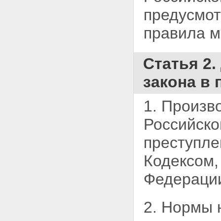
уголовного дела
предусмот
Статья 25. Прекращение
уголовного дела в связи с
примирением сторон
правила 
Статья 26. Прекращение
уголовного дела в связи с
изменением обстановки
Статья 2.
Статья 27. Основания
прекращения уголовного
закона в 
преследования
Статья 28. Прекращение
уголовного преследования в
1. Произв
связи с деятельным
раскаянием
Российско
Раздел II. УЧАСТНИКИ
УГОЛОВНОГО
преступле
СУДОПРОИЗВОДСТВА
Глава 5. СУД
Кодексом,
Статья 29. Полномочия суда
Статья 30. Состав суда
Федерации
Статья 31. Подсудность
уголовных дел
Статья 32. Территориальная
2. Нормы 
подсудность уголовного
дела