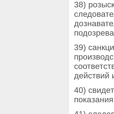
Эксгумация
38) розыс
Статья 179.
Освидетельствование
следовате
Статья 180. Протоколы
осмотра и
дознавате
освидетельствования
Статья 181. Следственный
подозрев
эксперимент
Глава 25. ОБЫСК. ВЫЕМКА.
НАЛОЖЕНИЕ АРЕСТА НА
39) санкц
ПОЧТОВО - ТЕЛЕГРАФНЫЕ
ОТПРАВЛЕНИЯ. КОНТРОЛЬ И
производс
ЗАПИСЬ ПЕРЕГОВОРОВ
Статья 182. Основания и
соответст
порядок производства
обыска
действий 
Статья 183. Основания и
порядок производства
выемки
40) свиде
Статья 184. Личный обыск
Статья 185. Наложение
ареста на почтово -
показани
телеграфные отправления,
их осмотр и выемка
Статья 186. Контроль и