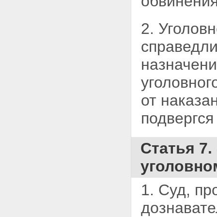
обвинени
Статья 233. Срок начала
разбирательства в судебном
заседании
2. Уголов
Глава 34.
ПРЕДВАРИТЕЛЬНОЕ
справедли
СЛУШАНИЕ
Статья 234. Порядок
назначени
проведения
предварительного слушания
уголовног
Статья 235. Ходатайство об
исключении доказательства
от наказа
Статья 236. Виды решений,
принимаемых судьей на
подвергся
предварительном слушании
Статья 237. Возвращение
уголовного дела прокурору
Статья 238.
Статья 7.
Приостановление
производства по уголовному
уголовно
делу
Статья 239. Прекращение
уголовного дела или
1. Суд, пр
уголовного преследования
Глава 35. ОБЩИЕ УСЛОВИЯ
дознавате
СУДЕБНОГО