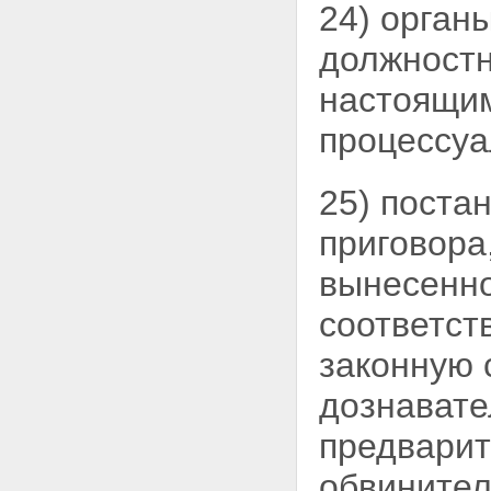
24) орган
преступлении
Статья 142. Явка с повинной
должност
Статья 143. Рапорт об
обнаружении признаков
настоящим
преступления
Статья 144. Порядок
процессуа
рассмотрения сообщения о
преступлении
Статья 145. Решения,
принимаемые по
25) поста
результатам рассмотрения
сообщения о преступлении
приговора
Глава 20. ПОРЯДОК
ВОЗБУЖДЕНИЯ
вынесенно
УГОЛОВНОГО ДЕЛА
Статья 146. Возбуждение
соответст
уголовного дела публичного
обвинения
законную 
Статья 147. Возбуждение
уголовного дела частно -
дознавате
публичного обвинения
Статья 148. Отказ в
предварит
возбуждении уголовного
дела
обвинител
Статья 149. Направление