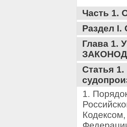
судопроизводстве
Статья 12.
Часть 1.
Неприкосновенность
жилища
Статья 13. Тайна переписки,
Раздел I
телефонных и иных
переговоров, почтовых,
телеграфных и иных
Глава 1.
сообщений
Статья 14. Презумпция
ЗАКОНОД
невиновности
Статья 15. Состязательность
сторон
Статья 1
Статья 16. Обеспечение
подозреваемому и
судопрои
обвиняемому права на
защиту
1. Порядо
Статья 17. Свобода оценки
доказательств
Российско
Статья 18. Язык уголовного
судопроизводства
Статья 19. Право на
Кодексом
обжалование
процессуальных действий и
Федераци