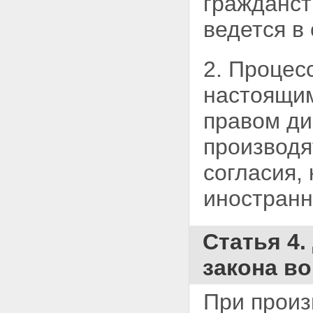
гражданст
Статья 44. Гражданский
истец
ведется в
Статья 45. Представители
потерпевшего, гражданского
истца и частного обвинителя
2. Процес
Глава 7. УЧАСТНИКИ
УГОЛОВНОГО
настоящим
СУДОПРОИЗВОДСТВА СО
СТОРОНЫ ЗАЩИТЫ
правом ди
Статья 46. Подозреваемый
Статья 47. Обвиняемый
производя
Статья 48. Законные
представители
согласия,
несовершеннолетнего
подозреваемого и
иностранн
обвиняемого
Статья 49. Защитник
Статья 50. Приглашение,
назначение и замена
Статья 4.
защитника, оплата его труда
Статья 51. Обязательное
закона в
участие защитника
Статья 52. Отказ от
защитника
При произ
Статья 53. Полномочия