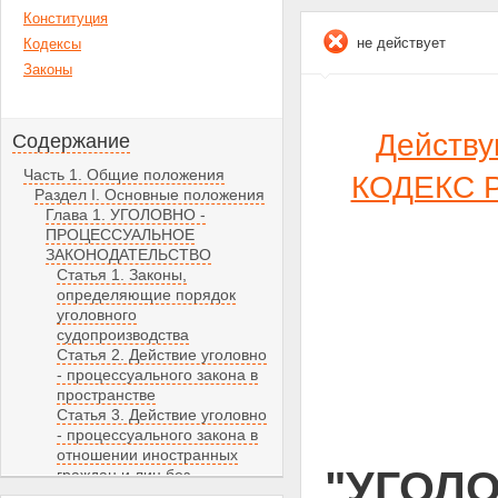
Конституция
не действует
Кодексы
Законы
Действ
Содержание
Часть 1. Общие положения
КОДЕКС Р
Раздел I. Основные положения
Глава 1. УГОЛОВНО -
ПРОЦЕССУАЛЬНОЕ
ЗАКОНОДАТЕЛЬСТВО
Статья 1. Законы,
определяющие порядок
уголовного
судопроизводства
Статья 2. Действие уголовно
- процессуального закона в
пространстве
Статья 3. Действие уголовно
- процессуального закона в
отношении иностранных
"УГОЛ
граждан и лиц без
гражданства