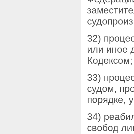
Статья 163. Производство
заместите
предварительного следствия
следственной группой
судопроиз
Статья 164. Общие правила
производства следственных
действий
32) проце
Статья 165. Судебный
порядок получения
или иное 
разрешения на
производство следственного
Кодексом;
действия
Статья 166. Протокол
следственного действия
33) проце
Статья 167. Удостоверение
факта отказа от подписания
судом, пр
или невозможности
подписания протокола
следственного действия
порядке, 
Статья 168. Участие
специалиста
Статья 169. Участие
34) реаби
переводчика
Статья 170. Участие понятых
свобод ли
Глава 23. ПРИВЛЕЧЕНИЕ В