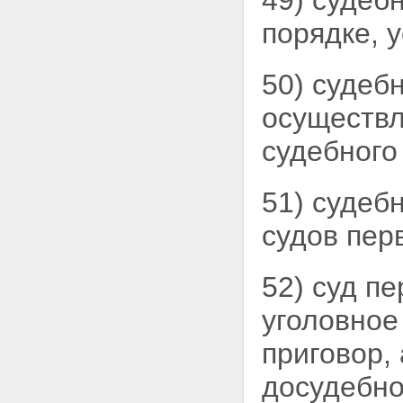
49) судеб
следователя после
порядке, 
приостановления
предварительного следствия
Статья 210. Розыск
обвиняемого
50) судеб
Статья 211. Возобновление
приостановленного
осуществ
предварительного следствия
Глава 29. ПРЕКРАЩЕНИЕ
судебного
УГОЛОВНОГО ДЕЛА
Статья 212. Основания
прекращения уголовного
51) судеб
дела и уголовного
преследования
судов пер
Статья 213. Постановление
о прекращении уголовного
дела и уголовного
52) суд п
преследования
Статья 214. Отмена
уголовное
постановления о
прекращении уголовного
приговор,
дела или уголовного
преследования
досудебно
Глава 30. НАПРАВЛЕНИЕ
УГОЛОВНОГО ДЕЛА С