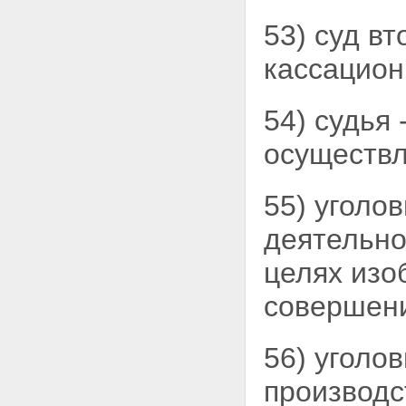
ОБВИНИТЕЛЬНЫМ
53) суд в
ЗАКЛЮЧЕНИЕМ ПРОКУРОРУ
Статья 215. Окончание
кассацио
предварительного следствия
с обвинительным
заключением
Статья 216. Ознакомление
54) судья
потерпевшего, гражданского
истца, гражданского
осуществл
ответчика или их
представителей с
материалами уголовного
55) уголо
дела
Статья 217. Ознакомление
деятельно
обвиняемого и его
защитника с материалами
целях из
уголовного дела
Статья 218. Протокол
совершени
ознакомления с
материалами уголовного
дела
56) уголо
Статья 219. Разрешение
ходатайства
производс
Статья 220. Обвинительное
заключение