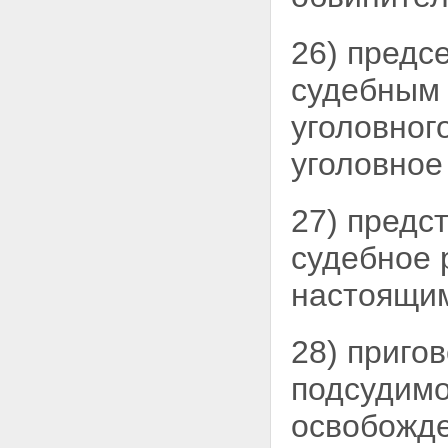
уголовного дела
Раздел VIII.
26) предс
ПРЕДВАРИТЕЛЬНОЕ
РАССЛЕДОВАНИЕ
судебным 
Глава 21. ОБЩИЕ УСЛОВИЯ
ПРЕДВАРИТЕЛЬНОГО
уголовног
РАССЛЕДОВАНИЯ
Статья 150. Формы
уголовное
предварительного
расследования
Статья 151.
Подследственность
27) предс
Статья 152. Место
производства
судебное 
предварительного
расследования
настоящим
Статья 153. Соединение
уголовных дел
Статья 154. Выделение
28) приго
уголовного дела
Статья 155. Выделение в
подсудимо
отдельное производство
материалов уголовного дела
освобожде
Статья 156. Начало
производства