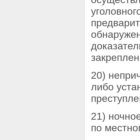
обвиняемого,
содержащегося под стражей
уголовног
Статья 127. Жалоба и
представление на приговор,
предварит
определение,
постановление суда
обнаружен
Раздел VI. ИНЫЕ ПОЛОЖЕНИЯ
Глава 17. ПРОЦЕССУАЛЬНЫЕ
доказател
СРОКИ. ПРОЦЕССУАЛЬНЫЕ
ИЗДЕРЖКИ
закреплен
Статья 128. Исчисление
срока
Статья 129. Соблюдение и
20) непри
продление срока
Статья 130. Восстановление
либо уста
пропущенного срока
Статья 131. Процессуальные
преступле
издержки
Статья 132. Взыскание
процессуальных издержек
21) ночно
Глава 18. РЕАБИЛИТАЦИЯ
Статья 133. Основания
по местно
возникновения права на
реабилитацию
Статья 134. Признание