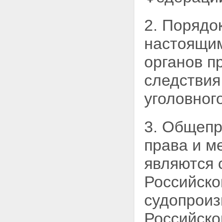
решений
Глава 3. УГОЛОВНОЕ
ПРЕСЛЕДОВАНИЕ
2. Порядо
Статья 20. Виды уголовного
преследования
настоящим
Статья 21. Обязанность
осуществления уголовного
органов п
преследования
Статья 22. Право
следствия
потерпевшего на участие в
уголовном преследовании
уголовног
Статья 23. Привлечение к
уголовному преследованию
по заявлению коммерческой
3. Общеп
или иной организации
Глава 4. ОСНОВАНИЯ
права и м
ОТКАЗА В ВОЗБУЖДЕНИИ
УГОЛОВНОГО ДЕЛА,
являются 
ПРЕКРАЩЕНИЯ
УГОЛОВНОГО ДЕЛА И
Российско
УГОЛОВНОГО
ПРЕСЛЕДОВАНИЯ
судопроиз
Статья 24. Основания отказа
в возбуждении уголовного
Российско
дела или прекращения