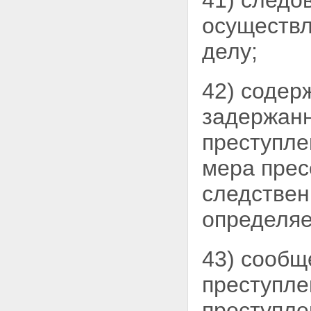
41) следо
запись переговоров
Глава 26. ДОПРОС. ОЧНАЯ
осуществл
СТАВКА. ОПОЗНАНИЕ.
ПРОВЕРКА ПОКАЗАНИЙ
делу;
Статья 187. Место и время
допроса
Статья 188. Порядок вызова
42) содер
на допрос
Статья 189. Общие правила
задержан
проведения допроса
Статья 190. Протокол
преступле
допроса
Статья 191. Особенности
мера прес
допроса
несовершеннолетнего
следствен
потерпевшего или свидетеля
Статья 192. Очная ставка
определя
Статья 193. Предъявление
для опознания
Статья 194. Проверка
43) сообщ
показаний на месте
Глава 27. ПРОИЗВОДСТВО
преступле
СУДЕБНОЙ ЭКСПЕРТИЗЫ
Статья 195. Порядок
назначения судебной
преступле