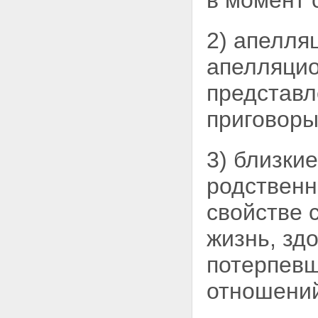
в момент
Статья 63. Недопустимость
повторного участия судьи в
рассмотрении уголовного
2) апелля
дела
Статья 64. Заявление об
апелляцио
отводе судьи
Статья 65. Порядок
представл
рассмотрения заявления об
отводе судьи
приговоры
Статья 66. Отвод прокурора
Статья 67. Отвод
следователя или
3) близки
дознавателя
Статья 68. Отвод секретаря
родственн
судебного заседания
Статья 69. Отвод
свойстве 
переводчика
Статья 70. Отвод эксперта
жизнь, зд
Статья 71. Отвод
специалиста
потерпевш
Статья 72. Обстоятельства,
исключающие участие в
отношени
производстве по уголовному
делу защитника,
представителя