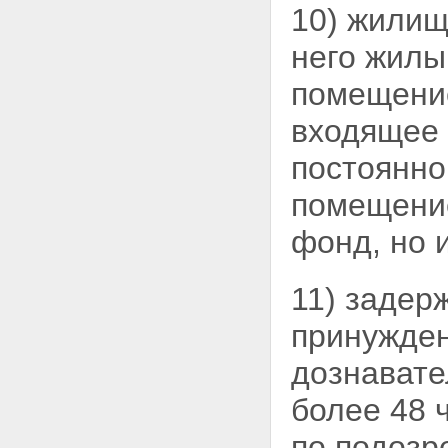
10) жилищ
задержания подозреваемого
Статья 92. Порядок
него жил
задержания подозреваемого
Статья 93. Личный обыск
помещени
подозреваемого
Статья 94. Основания
входящее 
освобождения
подозреваемого
постоянно
Статья 95. Порядок
содержания подозреваемых
помещение
под стражей
Статья 96. Уведомление о
фонд, но 
задержании подозреваемого
Глава 13. МЕРЫ
ПРЕСЕЧЕНИЯ
Статья 97. Основания для
11) задер
избрания меры пресечения
Статья 98. Меры пресечения
принужден
Статья 99. Обстоятельства,
учитываемые при избрании
дознавате
меры пресечения
Статья 100. Избрание меры
более 48 
пресечения в отношении
подозреваемого
по подоз