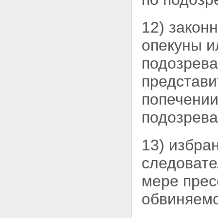
Статья 101. Постановление
и определение об избрании
меры пресечения
12) закон
Статья 102. Подписка о
невыезде и надлежащем
опекуны и
поведении
Статья 103. Личное
подозрева
поручительство
Статья 104. Наблюдение
представи
командования воинской
части
попечении
Статья 105. Присмотр за
несовершеннолетним
подозрева
подозреваемым или
обвиняемым
Статья 106. Залог
13) избра
Статья 107. Домашний арест
Статья 108. Заключение под
стражу
следовате
Статья 109. Сроки
содержания под стражей
мере пре
Статья 110. Отмена или
изменение меры
обвиняемо
пресечения
Глава 14. ИНЫЕ МЕРЫ