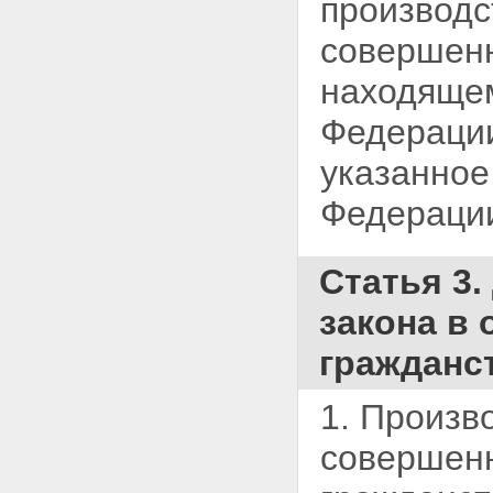
производс
Статья 33. Определение
подсудности при
совершен
соединении уголовных дел
Статья 34. Передача
находящем
уголовного дела по
подсудности
Федерации
Статья 35. Изменение
территориальной
указанное
подсудности уголовного
дела
Федераци
Статья 36. Недопустимость
споров о подсудности
Глава 6. УЧАСТНИКИ
УГОЛОВНОГО
Статья 3.
СУДОПРОИЗВОДСТВА СО
СТОРОНЫ ОБВИНЕНИЯ
закона в
Статья 37. Прокурор
Статья 38. Следователь
гражданс
Статья 39. Начальник
следственного отдела
Статья 40. Орган дознания
1. Произв
Статья 41. Дознаватель
Статья 42. Потерпевший
совершенн
Статья 43. Частный
обвинитель