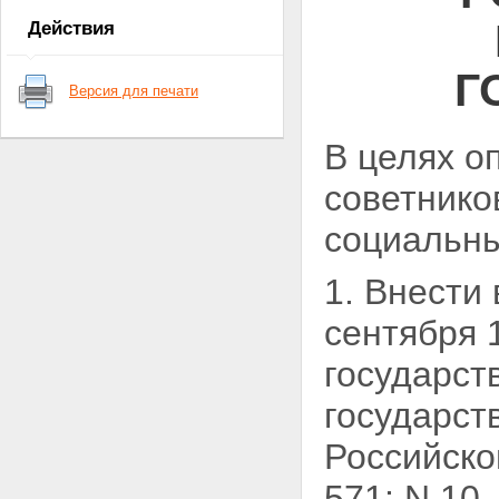
Действия
Г
Версия для печати
В целях о
советнико
социальны
1. Внести
сентября 
государст
государст
Российской
571; N 10, 