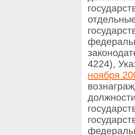
государст
отдельные
государс
федеральн
законодат
4224), Ук
ноября 200
вознаграж
должности
государст
государст
федеральн