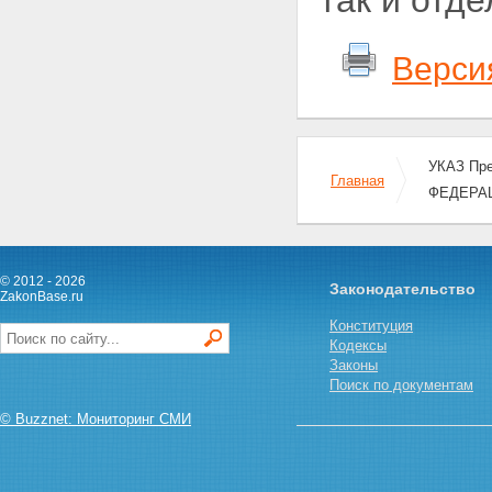
так и отд
Верси
УКАЗ Пр
Главная
ФЕДЕРА
© 2012 - 2026
Законодательство
ZakonBase.ru
Конституция
Кодексы
Законы
Поиск по документам
© Buzznet: Мониторинг СМИ