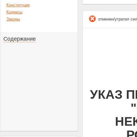
Конституция
Кодексы
Законы
отменен/утратил си
Содержание
УКАЗ П
НЕ
Р