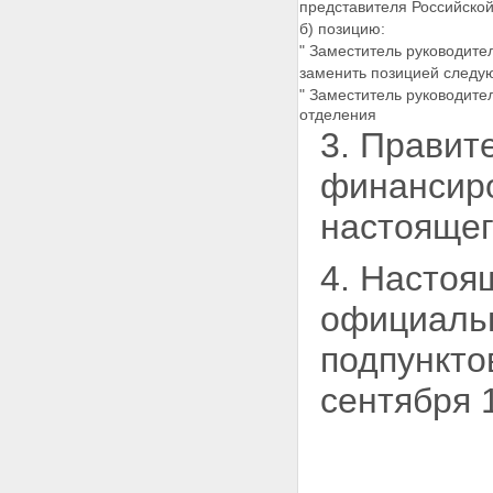
представителя Российско
б) позицию:
" Заместитель руководите
заменить позицией следу
" Заместитель руководите
отделения
3. Правит
финансиро
настоящег
4. Настоящ
официаль
подпунктов
сентября 1