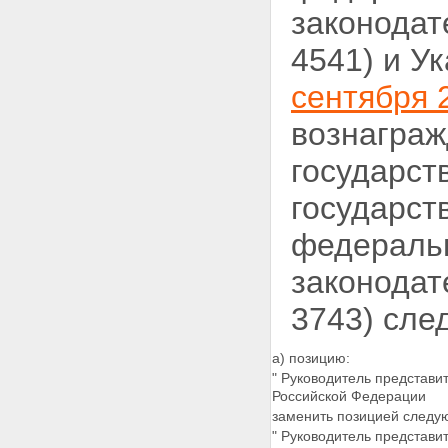
законодат
4541) и У
сентября 2
вознагра
государст
государст
федерал
законодат
3743) сле
а) позицию:
" Руководитель представи
Российской Федерации
заменить позицией следу
" Руководитель представи