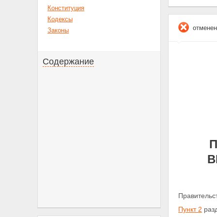
Конституция
Кодексы
отменен
Законы
Содержание
П
В
Правительс
Пункт 2
разд