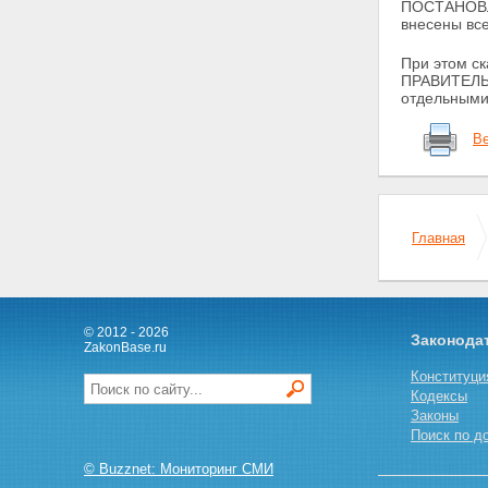
ПОСТАНОВЛЕ
внесены все
При этом 
ПРАВИТЕЛЬС
отдельными
Ве
Главная
© 2012 - 2026
Законода
ZakonBase.ru
Конституци
Кодексы
Законы
Поиск по д
© Buzznet: Мониторинг СМИ