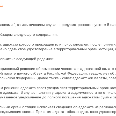
15
:
ловами ", за исключением случая, предусмотренного пунктом 5 нас
абзацем следующего содержания:
ус адвоката которого прекращен или приостановлен, после принят
зано сдать свое удостоверение в территориальный орган юстиции,
ложить в следующей редакции:
, принявший решение об изменении членства в адвокатской палате
ой палате другого субъекта Российской Федерации,
уведомляет об 
ссийской Федерации (далее также - совет адвокатской палаты, сове
ом решении адвоката совет уведомляет территориальный
орган юс
 адвоката. В случае наличия у адвоката задолженности по отчисл
 указанное
уведомление до полного погашения адвокатом суммы з
ьный орган юстиции исключает сведения об адвокате из региональ
ведомления совета. При этом адвокат обязан сдать свое
удостове