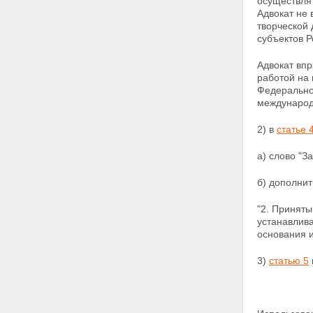
осуществля
Адвокат не 
творческой 
субъектов 
Адвокат впр
работой на 
Федерально
международ
2) в
статье 
а) слово "З
б) дополни
"2. Принят
устанавлив
основания и
3)
статью 5