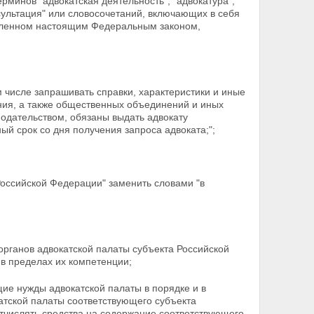
минов "адвокатская деятельность", "адвокатура",
ультация" или словосочетаний, включающих в себя
овленном настоящим Федеральным законом,
 числе запрашивать справки, характеристики и иные
ия, а также общественных объединений и иных
нодательством, обязаны выдать адвокату
ый срок со дня получения запроса адвоката;";
Российской Федерации" заменить словами "в
органов адвокатской палаты субъекта Российской
в пределах их компетенции;
щие нужды адвокатской палаты в порядке и в
атской
палаты соответствующего субъекта
отчислять средства на содержание соответствующего