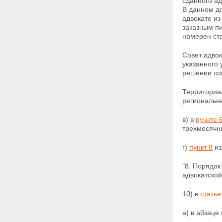
сданного ад
В данном д
адвокате из
заказным пи
намерен ста
Совет адвок
указанного 
решении со
Территориа
региональны
в) в
пункте 
трехмесяч
г)
пункт 8
из
"8. Порядок
адвокатско
10) в
статье
а) в абзац