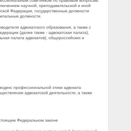
фессиональным советником по правовым вопросам.
сключением
научной, преподавательской и иной
ийской Федерации, государственные должности
ципальные должности.
оводителя адвокатского образования, а также с
дерации (далее также - адвокатская палата),
ьная палата адвокатов), общероссийских и
кодекс профессиональной этики адвоката
ществлении адвокатской деятельности, а также
астоящем
Федеральном законе