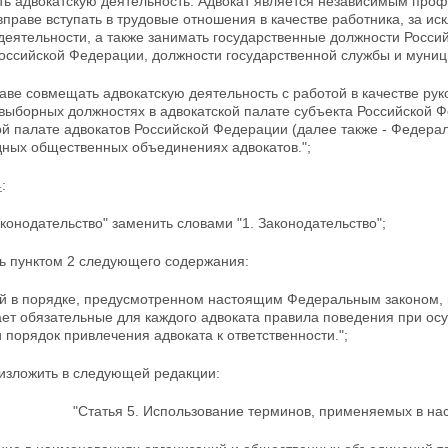
ть адвокатскую деятельность. Адвокат является независимым про
вправе вступать в трудовые отношения в качестве работника, за и
деятельности, а также занимать государственные должности Росс
Российской Федерации, должности государственной службы и муни
аве совмещать адвокатскую деятельность с работой в качестве рук
выборных должностях в адвокатской палате субъекта Российской Фе
й палате
адвокатов Российской Федерации (далее также - Федерал
ных общественных объединениях адвокатов.";
4
:
аконодательство" заменить словами
"1. Законодательство";
ть пунктом 2 следующего содержания:
ый в порядке, предусмотренном настоящим Федеральным законом, 
ает
обязательные для каждого адвоката правила поведения при осу
 порядок привлечения адвоката к ответственности.";
изложить в следующей редакции:
"Статья 5. Использование терминов, применяемых в н