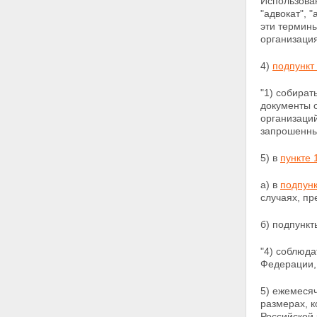
Использован
"адвокат", 
эти термин
организация
4)
подпункт
"1) собират
документы о
организаций
запрошенны
5) в
пункте 
а) в
подпунк
случаях, п
б) подпунк
"4) соблюда
Федерации,
5) ежемесяч
размерах, 
Российской 