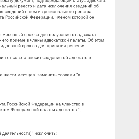
вокату документ, подтверждающий статус адвоката.
нальный реестр и дата исключения сведений об
ия сведений о нем из регионального реестра
кта Российской
Федерации, членом которой он
 месячный срок со дня получения от адвоката
о его
приеме в члены адвокатской палаты. Об этом
тидневный срок со дня принятия решения.
ия от совета вносит сведения об адвокате в
ие шести месяцев" заменить словами "в
кта Российской Федерации на членство в
ветом
Федеральной палаты адвокатов.";
 деятельности)" исключить;