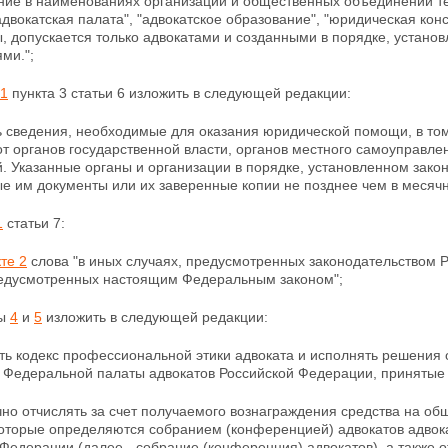
ие в наименованиях организаций и общественных объединений тер
"адвокатская палата", "адвокатское образование",
"юридическая конс
ы, допускается только адвокатами и созданными в порядке, устан
ми.";
 1
пункта 3 статьи 6 изложить в следующей редакции:
ь сведения, необходимые для оказания юридической помощи, в том
т органов государственной власти, органов местного
самоуправлен
. Указанные органы и организации в порядке, установленном зако
е им документы или их заверенные копии не позднее чем в
месячн
1
статьи 7:
те 2
слова "в иных случаях, предусмотренных законодательством 
редусмотренных настоящим Федеральным законом";
ты
4
и
5
изложить в следующей редакции:
ть кодекс профессиональной этики адвоката и исполнять решения 
 Федеральной палаты адвокатов Российской Федерации,
принятые 
но отчислять за счет получаемого вознаграждения средства на об
которые определяются собранием (конференцией) адвокатов адвок
Федерации (далее - собрание (конференция) адвокатов), а также 