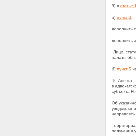
9) в
статье 
а)
пункт 3
:
дополнить с
дополнить 
"Лицо, стат
палаты обя
б)
пункт 5
из
"5. Адвокат
в адвокатск
субъекта Ро
Об указанн
уведомления
направлять
Территориал
получения у