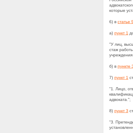
адвокатског
которые уст
6) в
статье 
а)
пункт 1
до
"У лиц, вы
стаж работ
учреждения.
б) в
пункте 
7)
пункт 1
ст
"1. Лицо, о
квалификац
адвоката.";
8)
пункт 3
ст
"3. Претенд
установлен