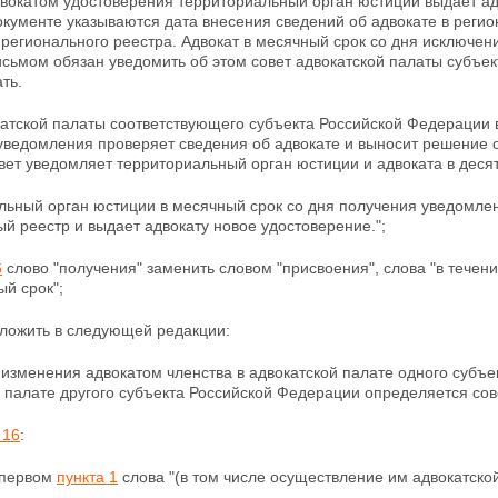
вокатом удостоверения территориальный орган юстиции выдает ад
окументе указываются дата внесения сведений об адвокате в
регио
 регионального реестра. Адвокат в месячный срок со дня исключен
сьмом обязан уведомить об этом совет адвокатской палаты субъе
ть.
атской палаты соответствующего субъекта Российской Федерации в
уведомления проверяет сведения об адвокате и выносит решение 
вет уведомляет территориальный орган юстиции и адвоката в деся
льный орган юстиции в месячный срок со дня получения
уведомлен
й реестр и выдает адвокату новое удостоверение.";
6
слово "получения" заменить словом "присвоения", слова "в течен
ный
срок";
ложить в следующей редакции:
 изменения адвокатом членства в адвокатской палате одного субъе
й палате другого субъекта Российской Федерации определяется со
 16
:
е первом
пункта 1
слова "(в том числе осуществление им адвокатской