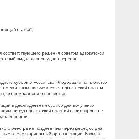
тоящей статьи";
ия соответствующего решения советом адвокатской
который выдал данное удостоверение.";
 одного субъекта Российской Федерации на членство
этом заказным письмом совет адвокатской палаты
т), членом которой он является.
тиции в десятидневный срок со дня получения
ениям перед адвокатской палатой совет вправе не
адолженности.
ного реестра не позднее чем через месяц со дня
рение в территориальный орган юстиции. Взамен