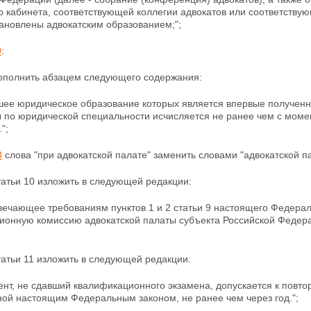
о кабинета, соответствующей коллегии адвокатов или соответству
ановлены адвокатским образованием;";
9
:
полнить абзацем следующего содержания:
сшее юридическое образование которых является
впервые получен
ы по юридической специальности исчисляется не ранее чем с моме
";
3
слова "при адвокатской палате" заменить словами
"адвокатской п
атьи 10 изложить в следующей редакции:
твечающее требованиям пунктов 1 и 2 статьи 9 настоящего Федерал
ионную комиссию адвокатской палаты субъекта Российской
Федера
атьи 11 изложить в следующей редакции:
ент, не сдавший квалификационного экзамена, допускается к повт
ной настоящим Федеральным законом, не ранее чем через год.";