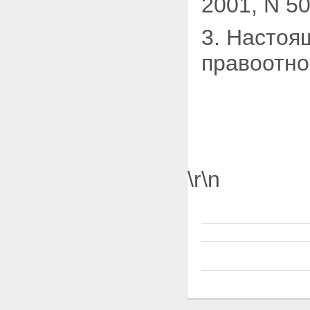
2001, N 50,
3. Настоя
правоотно
\r\n