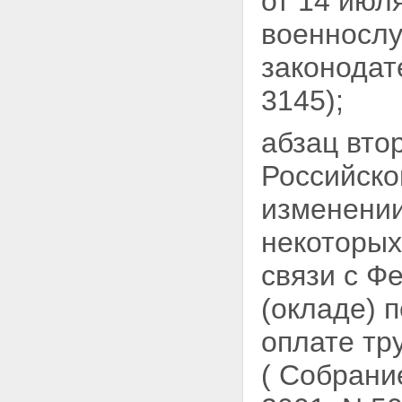
от 14 июл
военнослу
законодат
3145);
абзац вто
Российско
изменении
некоторых
связи с Ф
(окладе) 
оплате тр
( Собран