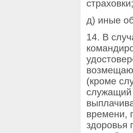
страховки
д) иные о
14. В слу
командир
удостовер
возмещают
(кроме сл
служащий
выплачива
времени, 
здоровья 