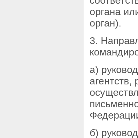
соответст
органа ил
орган).
3. Направ
командиро
а) руково
агентств,
осуществл
письменно
Федераци
б) руково