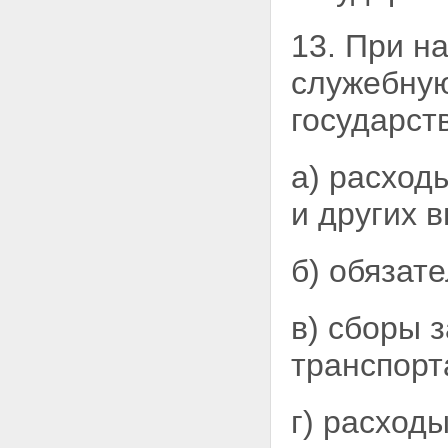
13. При н
служебну
государст
а) расход
и других 
б) обязат
в) сборы 
транспорт
г) расход