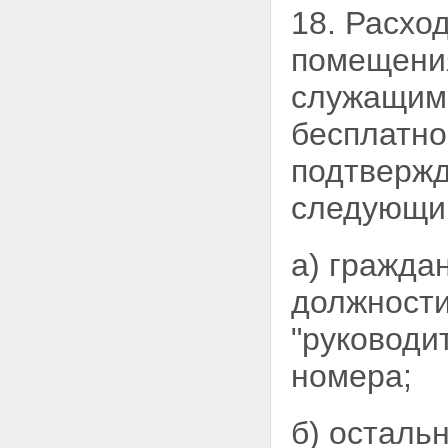
18. Расхо
помещен
служащим 
бесплатно
подтвержд
следующи
а) гражд
должност
"руководи
номера;
б) осталь