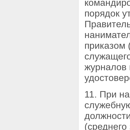
командиро
порядок у
Правитель
нанимател
приказом 
служащего
журналов 
удостовер
11. При н
служебную
должности
(среднего