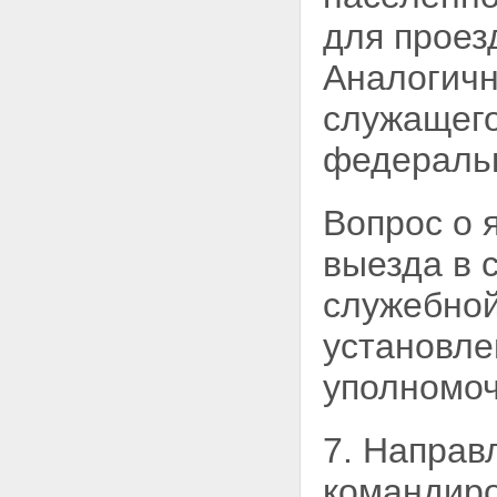
для проез
Аналогичн
служащего
федеральн
Вопрос о 
выезда
в 
служебной
установле
уполномо
7. Направ
командир