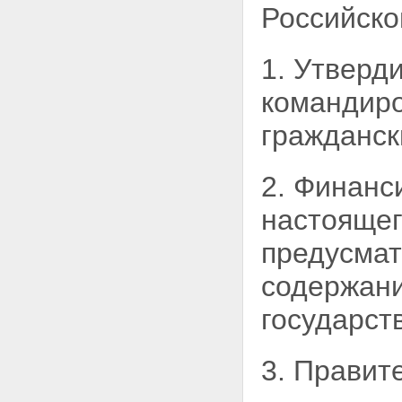
Российск
1. Утверд
командир
гражданск
2. Финанс
настоящег
предусма
содержан
государст
3. Правит