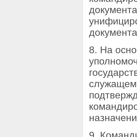
документ
унифицир
документа
8. На осн
уполномоч
государст
служащему
подтвержд
командиров
назначени
9. Команд