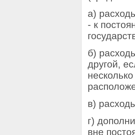
а) расход
- к
постоя
государст
б) расход
другой, е
несколько
расположе
в) расход
г) дополн
вне посто