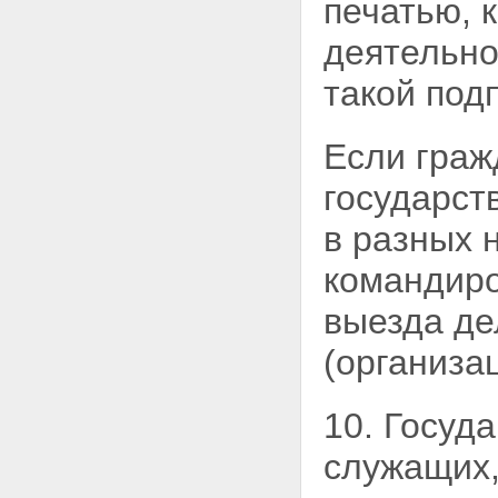
печатью, 
деятельно
такой под
Если граж
государст
в разных 
командиро
выезда де
(организац
10. Госуд
служащих