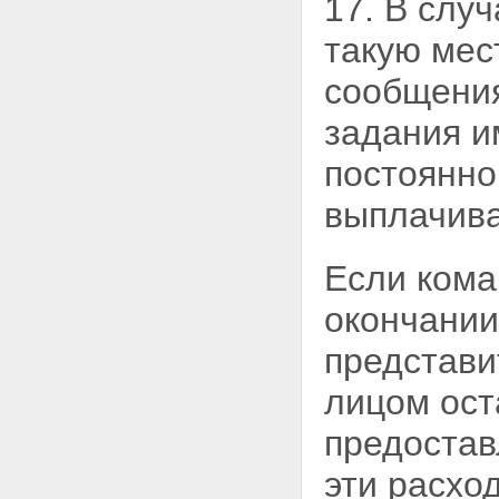
17. В слу
такую мес
сообщения
задания и
постоянно
выплачива
Если кома
окончании
представи
лицом ост
предостав
эти расхо