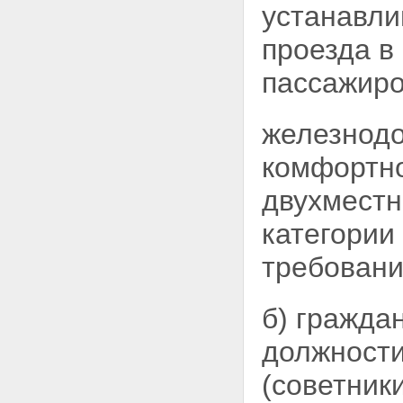
устанавли
проезда в
пассажиро
железнодо
комфортно
двухмест
категории
требовани
б) гражд
должност
(советники