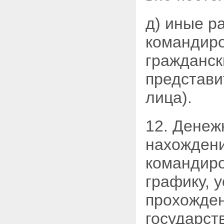
д) иные р
командиро
гражданск
представи
лица).
12. Денеж
нахождени
командиро
графику, 
прохожде
государст