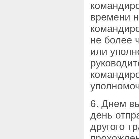
командир
времени н
командиро
не более 
или уполн
руководит
командиро
уполномоч
6. Днем в
день
отпр
другого т
прохожде