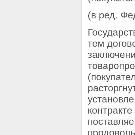
(в ред. Ф
Государст
тем догов
заключени
товаропро
(покупате
расторгну
установле
контракте
поставляе
продовол