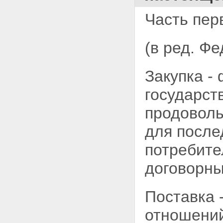
Часть перв
(в ред. Ф
Закупка -
государст
продоволь
для после
потребите
договорн
Поставка 
отношений