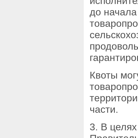
исполнит
до начала
товаропро
сельскохо
продовол
гарантиро
Квоты мог
товаропро
территори
части.
3. В целя