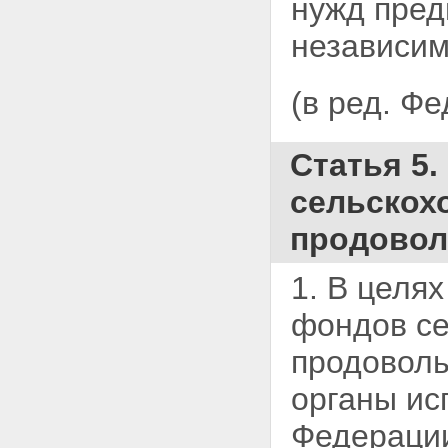
нужд пред
независим
(в ред. Ф
Статья 5
сельскох
продовол
1. В целя
фондов
с
продоволь
органы ис
Федерации