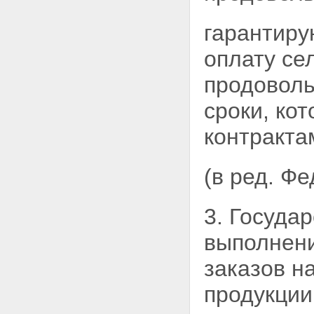
гарантиру
оплату се
продовол
сроки, ко
контракта
(в ред. Ф
3. Госуда
выполнени
заказов н
продукции