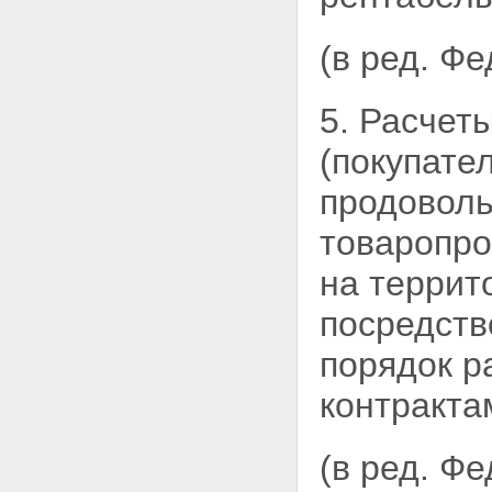
(в ред. Ф
5. Расчет
(покупате
продоволь
товаропро
на террит
посредств
порядок р
контракта
(в ред. Ф