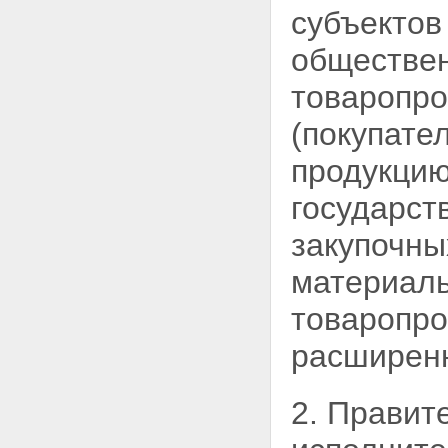
субъектов
обществе
товаропро
(покупате
продукцию
государст
закупочны
материаль
товаропро
расширенн
2. Правит