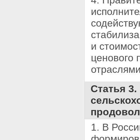
4. Правит
исполните
содейств
стабилиза
и стоимос
ценового 
отраслями
Статья 3
сельскох
продовол
1. В Росс
формирова