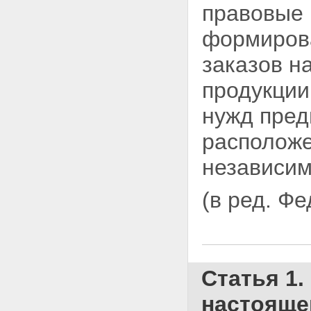
правовые 
продукции, сырья и
продовольствия для
формирова
государственных нужд
Статья 9. Порядок введения в
заказов н
действие настоящего
Федерального закона
продукции
нужд пред
расположе
независим
(в ред. Ф
Статья 1
настояще