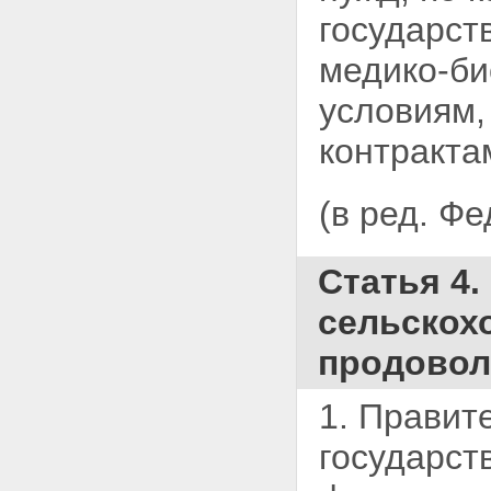
государст
медико-би
условиям
контракта
(в ред. Ф
Статья 4.
сельскох
продовол
1. Правит
государст