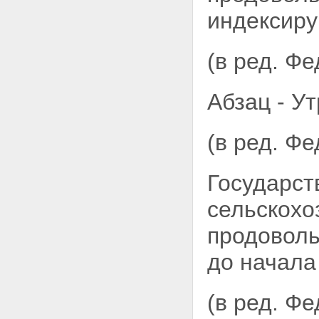
индексиру
(в ред. Ф
Абзац - Ут
(в ред. Ф
Государст
сельскохо
продоволь
до начала
(в ред. Ф