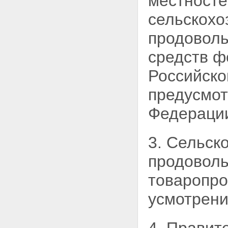
местносте
сельскохо
продоволь
средств
ф
Российско
предусмот
Федерации
3. Сельск
продовол
товаропро
усмотрени