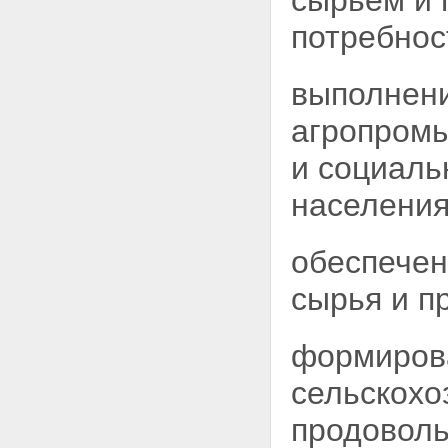
сырьем и 
потребнос
выполнен
агропром
и социаль
населения
обеспечен
сырья и п
формирова
сельскохо
продоволь