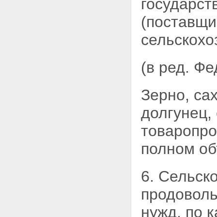
государст
(поставщи
сельскохо
(в ред. Ф
Зерно, са
долгунец,
товаропро
полном об
6. Сельск
продоволь
нужд, по 