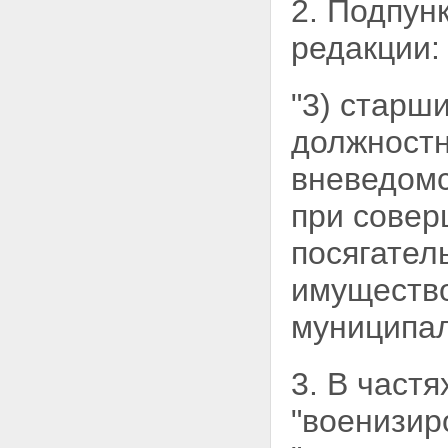
2. Подпунк
редакции:
"3) старш
должностн
вневедомс
при совер
посягател
имущество
муниципал
3. В част
"военизир