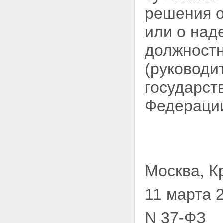
решения 
или о над
должностн
(руководи
государст
Федерации
Москва, К
11 марта 
N 37-ФЗ