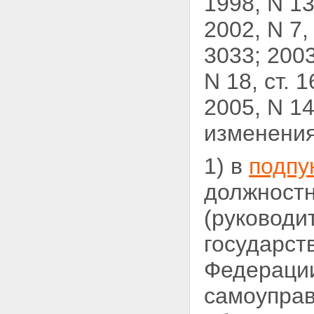
1998, N 13,
2002, N 7, 
3033; 2003,
N 18, ст. 1
2005, N 14
изменения
1) в
подпун
должностн
(руководи
государст
Федерации
самоуправ