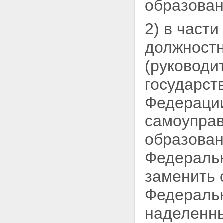
образован
2) в част
должностн
(руководи
государст
Федерации
самоупра
образован
Федеральн
заменить 
Федеральн
наделенн