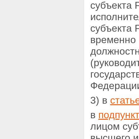
субъекта
исполните
субъекта 
временно
должностн
(руководи
государст
Федерации
3) в
стать
в
подпункт
лицом суб
высшего
и