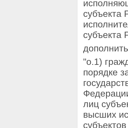
исполняющ
субъекта 
исполните
субъекта 
дополнить
"о.1) гра
порядке з
государст
Федерации
лиц субъе
высших ис
субъектов