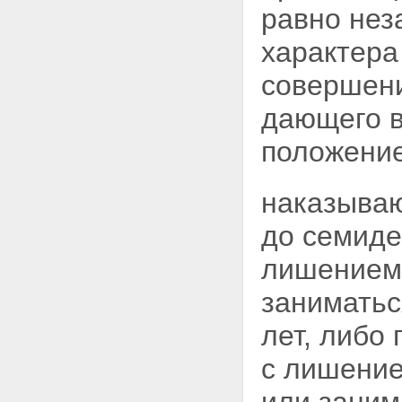
Статья 32. Понятие соучастия
равно нез
в преступлении
Статья 33. Виды соучастников
характера
преступления
Статья 34. Ответственность
совершен
соучастников преступления
Статья 35. Совершение
дающего в
преступления группой лиц,
группой лиц по
положение
предварительному сговору,
организованной группой или
преступным сообществом
наказываю
(преступной организацией)
Статья 36. Эксцесс
до семиде
исполнителя преступления
Глава 8. Обстоятельства,
лишением 
исключающие преступность
деяния
Статья 37. Необходимая
заниматьс
оборона
Статья 38. Причинение вреда
лет, либо
при задержании лица,
совершившего преступление
с лишение
Статья 39. Крайняя
необходимость