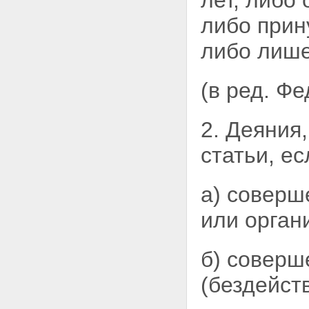
лет, либо
Статья 14. Понятие
либо прин
преступления
Статья 15. Категории
либо лише
преступлений
Статья 16 - Утратила силу.
Статья 17. Совокупность
(в ред. Ф
преступлений
Статья 18. Рецидив
преступлений
2. Деяния
Глава 4. Лица, подлежащие
уголовной ответственности
Статья 19. Общие условия
статьи, ес
уголовной ответственности
Статья 20. Возраст, с которого
наступает уголовная
а) соверш
ответственность
Статья 21. Невменяемость
или орган
Статья 22. Уголовная
ответственность лиц с
психическим расстройством,
б) соверш
не исключающим
вменяемости
(бездейств
Статья 23. Уголовная
ответственность лиц,