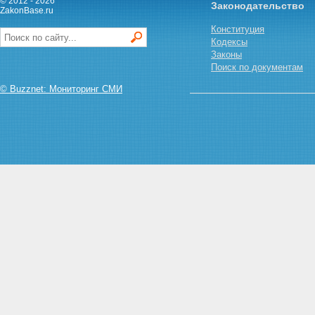
© 2012 - 2026
Законодательство
Статья 67. Назначение
ZakonBase.ru
наказания за преступление,
Конституция
совершенное в соучастии
Кодексы
Статья 68. Назначение
Законы
наказания при рецидиве
Поиск по документам
преступлений
Статья 69. Назначение
© Buzznet: Мониторинг СМИ
наказания по совокупности
преступлений
Статья 70. Назначение
наказания по совокупности
приговоров
Статья 71. Порядок
определения сроков
наказаний при сложении
наказаний
Статья 72. Исчисление сроков
наказаний и зачет наказания
Статья 73. Условное
осуждение
Статья 74. Отмена условного
осуждения или продление
испытательного срока
Раздел IV. Освобождение от
уголовной ответственности и от