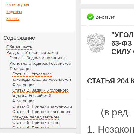
Конституция
Кодексы
действует
Законы
"УГОЛ
Содержание
63-ФЗ
Общая часть
СИЛУ С
Раздел I. Уголовный закон
Глава 1. Задачи и принципы
Уголовного кодекса Российской
Федерации
Статья 1. Уголовное
законодательство Российской
СТАТЬЯ 204
Федерации
Статья 2. Задачи Уголовного
кодекса Российской
Федерации
Статья 3. Принцип законности
(в ред
Статья 4. Принцип равенства
граждан перед законом
Статья 5. Принцип вины
1. Незако
Статья 6. Принцип
справедливости