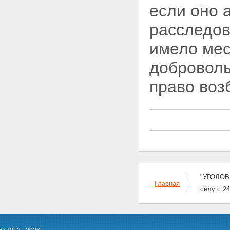
наказания
если оно 
Статья 60. Общие начала
назначения наказания
расследов
Статья 61. Обстоятельства,
смягчающие наказание
имело мес
Статья 62. Назначение
наказания при наличии
доброволь
смягчающих обстоятельств
Статья 63. Обстоятельства,
право воз
отягчающие наказание
Статья 63.1. Назначение
наказания в случае
нарушения досудебного
соглашения о сотрудничестве
Статья 64. Назначение более
мягкого наказания, чем
предусмотрено за данное
преступление
Статья 65. Назначение
"УГОЛОВН
наказания при вердикте
Главная
присяжных заседателей о
силу с 24
снисхождении
Статья 66. Назначение
наказания за неоконченное
преступление