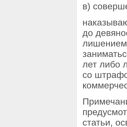
Статья 49. Обязательные
в) соверш
работы
Статья 50. Исправительные
работы
наказываю
Статья 51. Ограничение по
военной службе
до девяно
Статья 52 - Утратила силу.
Статья 53. Ограничение
лишением 
свободы
Статья 53.1. Принудительные
заниматьс
работы
Статья 54. Арест
лет либо 
Статья 55. Содержание в
дисциплинарной воинской
со
штрафо
части
Статья 56. Лишение свободы
коммерчес
на определенный срок
Статья 57. Пожизненное
лишение свободы
Примечани
Статья 58. Назначение
осужденным к лишению
свободы вида
предусмот
исправительного учреждения
Статья 59. Смертная казнь
статьи, о
Глава 10. Назначение