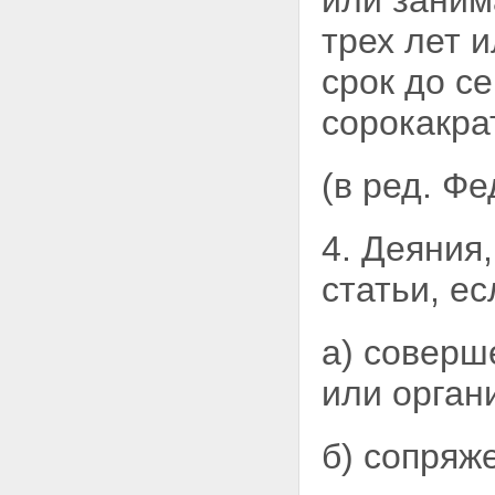
или заним
Статья 40. Физическое или
психическое принуждение
трех лет 
Статья 41. Обоснованный
риск
срок до с
Статья 42. Исполнение
приказа или распоряжения
сорокакра
Раздел III. Наказание
Глава 9. Понятие и цели
наказания. Виды наказаний
(в ред. Ф
Статья 43. Понятие и цели
наказания
Статья 44. Виды наказаний
4. Деяния
Статья 45. Основные и
дополнительные виды
статьи, ес
наказаний
Статья 46. Штраф
Статья 47. Лишение права
а) соверш
занимать определенные
должности или заниматься
или орган
определенной деятельностью
Статья 48. Лишение
специального, воинского или
почетного звания, классного
б) сопряж
чина и государственных
наград