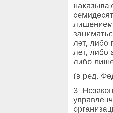
совершивших преступление в
наказываю
состоянии опьянения
Глава 5. Вина
семидесят
Статья 24. Формы вины
Статья 25. Преступление,
лишением 
совершенное умышленно
Статья 26. Преступление,
занимать
совершенное по
неосторожности
лет, либо
Статья 27. Ответственность за
преступление, совершенное с
лет, либо 
двумя формами вины
Статья 28. Невиновное
либо лише
причинение вреда
Глава 6. Неоконченное
преступление
Статья 29. Оконченное и
(в ред. Ф
неоконченное преступления
Статья 30. Приготовление к
преступлению и покушение на
3. Незако
преступление
Статья 31. Добровольный
управленч
отказ от преступления
Глава 7. Соучастие в
организац
преступлении