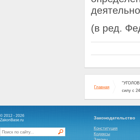
совершивших преступление в
состоянии опьянения
деятельно
Глава 5. Вина
Статья 24. Формы вины
Статья 25. Преступление,
(в ред. Ф
совершенное умышленно
Статья 26. Преступление,
совершенное по
неосторожности
Статья 27. Ответственность за
преступление, совершенное с
двумя формами вины
Статья 28. Невиновное
причинение вреда
Глава 6. Неоконченное
"УГОЛОВН
преступление
Главная
Статья 29. Оконченное и
силу с 24
неоконченное преступления
Статья 30. Приготовление к
преступлению и покушение на
преступление
© 2012 - 2026
Законодательство
Статья 31. Добровольный
ZakonBase.ru
отказ от преступления
Конституция
Глава 7. Соучастие в
Кодексы
преступлении
Законы