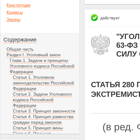
Конституция
Кодексы
действует
Законы
"УГОЛ
Содержание
63-ФЗ
Общая часть
СИЛУ С
Раздел I. Уголовный закон
Глава 1. Задачи и принципы
Уголовного кодекса Российской
Федерации
Статья 1. Уголовное
законодательство Российской
СТАТЬЯ 28
Федерации
ЭКСТРЕМИС
Статья 2. Задачи Уголовного
кодекса Российской
Федерации
Статья 3. Принцип законности
Статья 4. Принцип равенства
граждан перед законом
(в ред.
Статья 5. Принцип вины
Статья 6. Принцип
справедливости