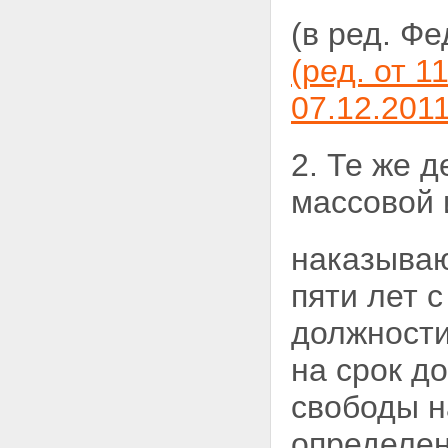
Статья 14. Понятие
(в ред. Ф
преступления
Статья 15. Категории
(ред. от 1
преступлений
Статья 16 - Утратила силу.
07.12.201
Статья 17. Совокупность
преступлений
Статья 18. Рецидив
2. Те же 
преступлений
Глава 4. Лица, подлежащие
массовой 
уголовной ответственности
Статья 19. Общие условия
уголовной ответственности
наказываю
Статья 20. Возраст, с которого
наступает уголовная
пяти лет 
ответственность
Статья 21. Невменяемость
Статья 22. Уголовная
должности
ответственность лиц с
психическим расстройством,
на срок д
не исключающим
вменяемости
свободы н
Статья 23. Уголовная
ответственность лиц,
определен