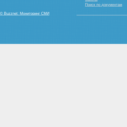
Статья 32. Понятие соучастия
Поиск по документам
в преступлении
Статья 33. Виды соучастников
© Buzznet: Мониторинг СМИ
преступления
Статья 34. Ответственность
соучастников преступления
Статья 35. Совершение
преступления группой лиц,
группой лиц по
предварительному сговору,
организованной группой или
преступным сообществом
(преступной организацией)
Статья 36. Эксцесс
исполнителя преступления
Глава 8. Обстоятельства,
исключающие преступность
деяния
Статья 37. Необходимая
оборона
Статья 38. Причинение вреда
при задержании лица,
совершившего преступление
Статья 39. Крайняя
необходимость