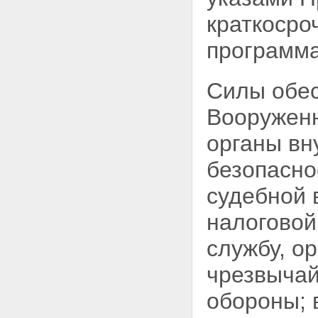
краткоср
программа
Силы обес
Вооруженн
органы вн
безопасно
судебной 
налоговой
службу, о
чрезвычай
обороны;