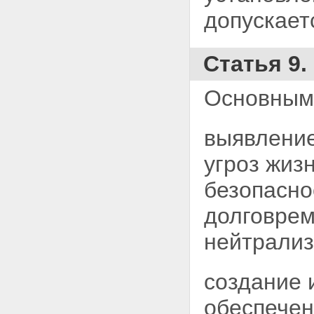
допускает
Статья 9
Основными
выявление
угроз жиз
безопасно
долговрем
нейтрализ
создание 
обеспечен