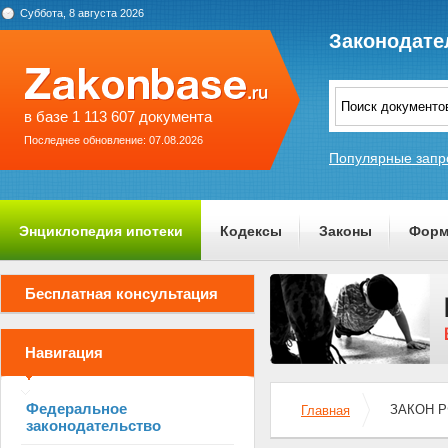
Суббота, 8 августа 2026
Законодате
в базе 1 113 607 документа
Последнее обновление: 07.08.2026
Популярные запр
Энциклопедия ипотеки
Кодексы
Законы
Форм
О проекте
Бесплатная консультация
Навигация
Федеральное
ЗАКОН РФ
Главная
законодательство