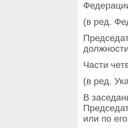
Федерации
(в ред. Ф
Председат
должност
Части четв
(в ред. У
В заседан
Председат
или по ег