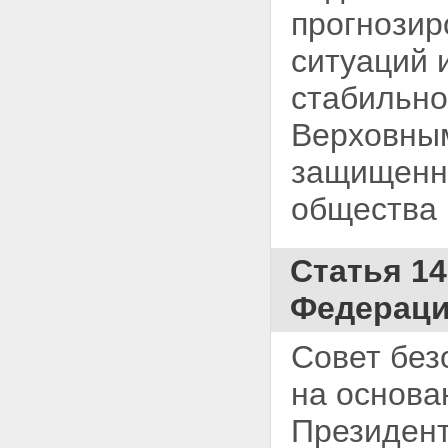
прогнозир
ситуаций 
стабильно
Верховным
защищенно
общества 
Статья 1
Федераци
Совет без
на основ
Президен