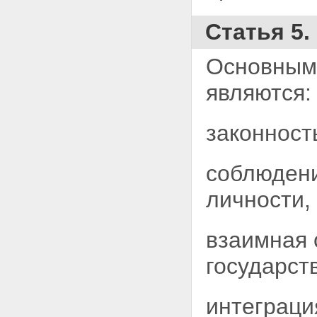
Статья 5
Основными
являются:
законност
соблюдени
личности,
взаимная 
государст
интеграци