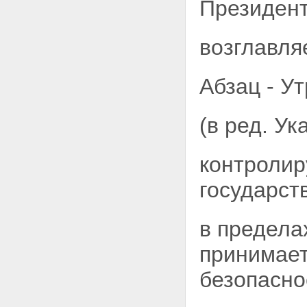
Президент
возглавля
Абзац - Ут
(в ред. У
контролир
государс
в предела
принимает
безопасно