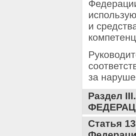
Федерации
использую
и средств
компетенц
Руководит
соответст
за наруше
Раздел I
ФЕДЕРАЦ
Статья 13
Федерац