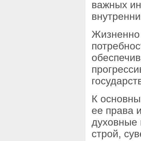
важных ин
Совета безопасности
Российской Федерации
внутренни
Статья 16. Порядок принятия
решений Советом
безопасности Российской
Жизненно 
Федерации
Статья 17. Межведомственные
потребнос
комиссии Совета безопасности
Российской Федерации
обеспечив
Статья 18. Аппарат Совета
безопасности Российской
прогресси
Федерации
Статья 19. Основные задачи
государст
межведомственных комиссий и
аппарата Совета безопасности
Российской Федерации
К основны
Раздел IV. ФИНАНСИРОВАНИЕ
ДЕЯТЕЛЬНОСТИ ПО
ОБЕСПЕЧЕНИЮ
ее
права 
БЕЗОПАСНОСТИ
Статья 20. Финансирование
духовные 
деятельности по обеспечению
безопасности
строй, су
Раздел V. КОНТРОЛЬ И НАДЗОР