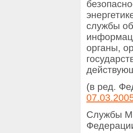
безопасно
энергетике
службы об
информац
органы,
о
государст
действующ
(в ред. Ф
07.03.200
Службы Ми
Федераци