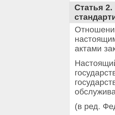
Статья 2
стандарт
Отношения
настоящ
актами за
Настоящий
государст
государст
обслужива
(в ред. Ф