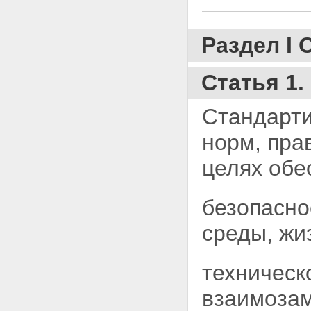
контроль и надзор
Статья 12. Органы
государственного контроля и
Раздел I
надзора
Статья 13. Государственные
инспекторы, их права и
Статья 1.
ответственность
Раздел IV ОТВЕТСТВЕННОСТЬ
Стандарти
ЗА НАРУШЕНИЕ ПОЛОЖЕНИЙ
НАСТОЯЩЕГО ЗАКОНА
норм, пра
Статья 14. Уголовная,
административная либо
целях обе
гражданско-правовая
ответственность
Раздел V ФИНАНСИРОВАНИЕ
РАБОТ ПО ГОСУДАРСТВЕННОЙ
безопасно
СТАНДАРТИЗАЦИИ,
ГОСУДАРСТВЕННОМУ
среды, жи
КОНТРОЛЮ И НАДЗОРУ,
СТИМУЛИРОВАНИЕ
ПРИМЕНЕНИЯ
техническ
ГОСУДАРСТВЕННЫХ
СТАНДАРТОВ
взаимозам
Статья 15. Финансирование