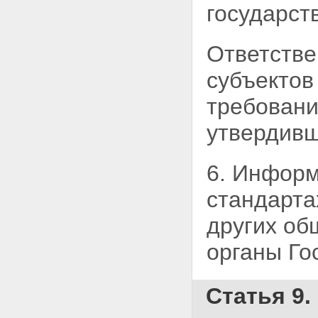
государст
Ответстве
субъектов
требовани
утвердивш
6. Информ
стандарт
других об
органы Го
Статья 9