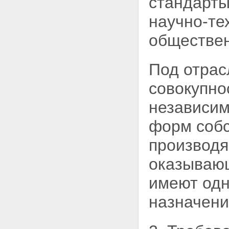
стандарты
научно-те
обществе
Под отрас
совокупно
независим
форм собс
производя
оказывающ
имеют од
назначени