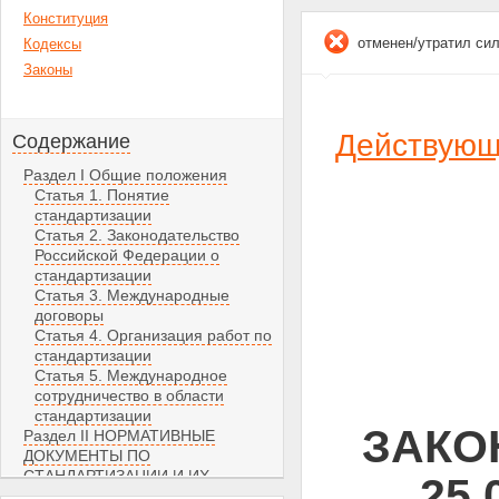
Конституция
отменен/утратил си
Кодексы
Законы
Действующа
Содержание
Раздел I Общие положения
Статья 1. Понятие
стандартизации
Статья 2. Законодательство
Российской Федерации о
стандартизации
Статья 3. Международные
договоры
Статья 4. Организация работ по
стандартизации
Статья 5. Международное
сотрудничество в области
стандартизации
ЗАКОН
Раздел II НОРМАТИВНЫЕ
ДОКУМЕНТЫ ПО
СТАНДАРТИЗАЦИИ И ИХ
25.
ПРИМЕНЕНИЕ