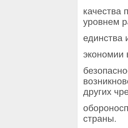
работ по государственной
стандартизации,
качества п
государственному контролю и
надзору
уровнем р
Статья 16. Стимулирование
применения государственных
стандартов
единства 
экономии 
безопасно
возникнов
других
чр
обороносп
страны.