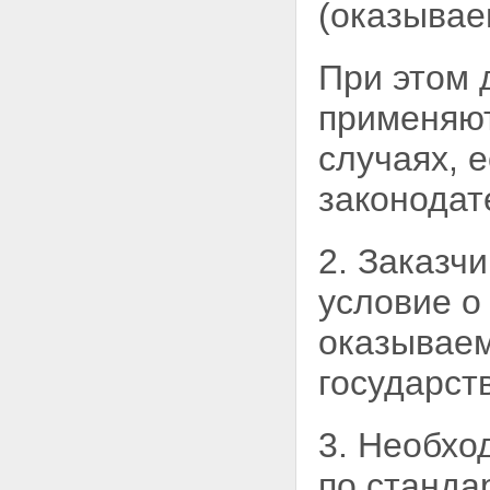
(оказывае
При этом 
применяют
случаях, 
законодат
2. Заказч
условие о
оказываем
государст
3. Необхо
по
стандар