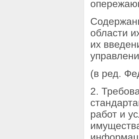
опережающ
Содержани
области и
их введен
управлени
(в ред. Ф
2. Требов
стандарта
работ и у
имущества
информац