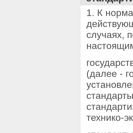
1. К норм
действующ
случаях, 
настоящим
государст
(далее -
г
установле
стандарты
стандарти
технико-э