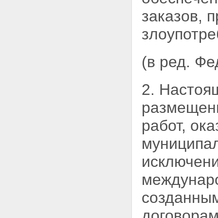
путем проведения конкурса
Статья 20. Конкурс на право
заказов, 
заключить контракт
Статья 21. Извещение о
злоупотре
проведении открытого конкурса
Статья 22. Содержание
конкурсной документации
(в ред. Ф
Статья 23. Порядок
предоставления конкурсной
документации
2. Настоя
Статья 24. Разъяснение
положений конкурсной
размещени
документации и внесение в нее
изменений
работ, ок
Статья 25. Порядок подачи
заявок на участие в конкурсе
муниципал
Статья 26. Порядок вскрытия
конвертов с заявками на
исключени
участие в конкурсе и открытия
доступа к поданным в форме
междунар
электронных документов
заявкам на участие в конкурсе
созданным
Статья 27. Порядок
рассмотрения заявок на
договорам
участие в конкурсе