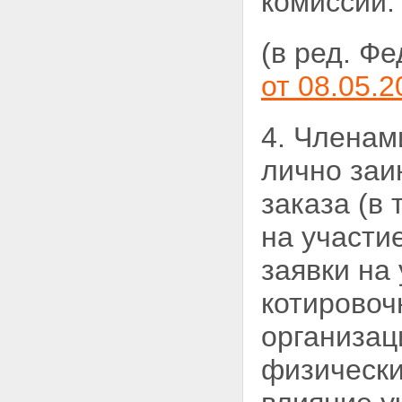
комиссии.
(в ред. Ф
от 08.05.2
4. Членам
лично
заи
заказа (в
на участие
заявки на
котировоч
организац
физически