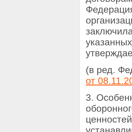
Статья 28. Оценка и
Федераци
сопоставление заявок на
участие в конкурсе
Статья 29. Заключение
организац
контракта по результатам
проведения конкурса
заключил
Статья 30. Особенности
проведения закрытого конкурса
указанны
Статья 31. Последствия
признания конкурса
утвержда
несостоявшимся
Глава 2.1. Особенности
размещения заказа путем
(в ред. Ф
проведения открытого конкурса
на право заключить контракт на
от 08.11.2
создание произведения
литературы или искусства,
исполнения, на финансирование
3. Особен
проката или показа
национального фильма
оборонног
Статья 31.1. Особенности
размещения заказа путем
ценностей
проведения открытого конкурса
на право заключить контракт на
устанавли
создание произведения