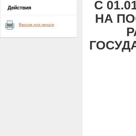
С 01.
на поставки товаров,
Действия
выполнение работ, оказание
НА ПО
услуг для нужд заказчиков
Статья 6. Специализированная
Версия для печати
организация
Р
Статья 7. Комиссии по
размещению заказов
ГОСУД
Статья 8. Участники
размещения заказов
Статья 9. Государственный или
муниципальный контракт на
поставку товаров, выполнение
работ, оказание услуг,
гражданско-правовой договор
бюджетного учреждения на
поставку товаров, выполнение
работ, оказание услуг
Статья 10. Способы
размещения заказа
Статья 11. Требования к
участникам размещения заказа
при размещении заказа путем
проведения торгов
Статья 12. Условия допуска к
участию в торгах