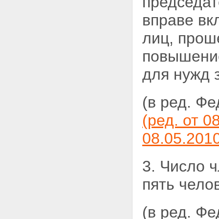
председат
вправе вк
лиц, прош
повышение
для нужд 
(в ред. Ф
(ред. от 0
08.05.201
3. Число 
пять челов
(в ред. Ф