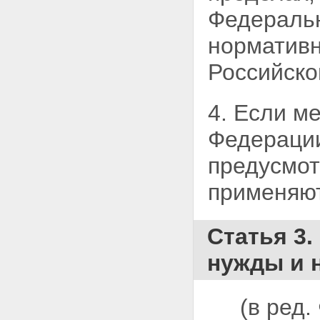
проведения открытого аукциона
Федеральн
в электронной форме
Статья 41.11. Порядок
норматив
рассмотрения вторых частей
заявок на участие в открытом
Российско
аукционе в электронной форме
Статья 41.12. Заключение
контракта по результатам
4. Если м
открытого аукциона в
электронной форме
Федерац
Глава 4. Размещение заказов
путем запроса котировок
предусмо
Статья 42. Запрос котировок
Статья 43. Требования,
применяют
предъявляемые к запросу
котировок
Статья 44. Требования,
предъявляемые к котировочной
Статья 3
заявке
Статья 45. Порядок проведения
нужды и 
запроса котировок
Статья 46. Порядок подачи
котировочных заявок
(в ред
Статья 47. Рассмотрение и
оценка котировочных заявок