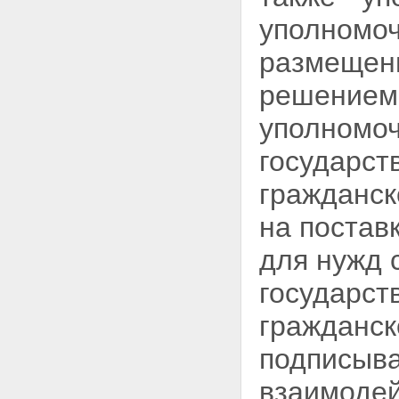
уполномоч
размещени
решением
уполномоч
государст
гражданск
на постав
для нужд 
государст
гражданск
подписыва
взаимодей