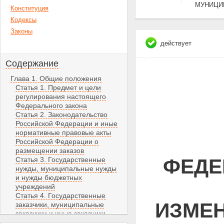
МУНИЦИ
Конституция
Кодексы
Законы
действует
Содержание
Глава 1. Общие положения
Статья 1. Предмет и цели
регулирования настоящего
Федерального закона
Статья 2. Законодательство
Российской Федерации и иные
нормативные правовые акты
Российской Федерации о
размещении заказов
ФЕДЕ
Статья 3. Государственные
нужды, муниципальные нужды
и нужды бюджетных
учреждений
Статья 4. Государственные
ИЗМЕН
заказчики, муниципальные
заказчики и иные заказчики
Статья 5. Размещение заказов