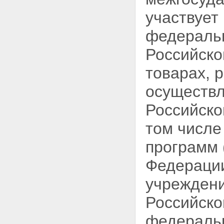
размещения заказа путем
запроса котировок в целях
участвует
оказания гуманитарной
помощи либо ликвидации
федеральн
последствий чрезвычайных
ситуаций природного или
Российско
техногенного характера
Статья 54. Рассмотрение и
товарах, 
оценка котировочных заявок в
целях оказания гуманитарной
осуществл
помощи либо ликвидации
последствий чрезвычайной
Российско
ситуации природного или
техногенного характера
том числе
Глава 6. Размещение заказа у
единственного поставщика
программ 
(исполнителя, подрядчика) и
особенности размещения заказа
Федераци
в соответствии с решением
Правительства Российской
учреждени
Федерации
Статья 55. Случаи размещения
Российск
заказа у единственного
поставщика (исполнителя,
федераль
подрядчика)