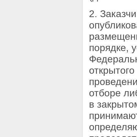
2. Заказч
опублико
размещени
порядке, 
Федеральн
открытого
проведени
отборе ли
в закрыто
принимают
определяю