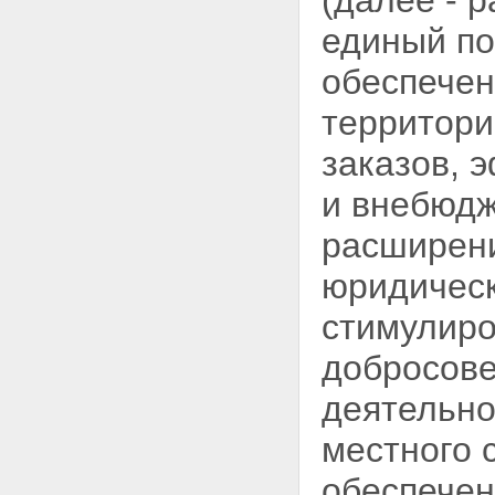
(далее - 
Российской Федерации и иных
нормативных правовых актов
единый
по
Российской Федерации о
размещении заказов
обеспечен
Статья 17.1. Обязанность
представления информации в
территори
органы, уполномоченные на
осуществление контроля в
заказов, 
сфере размещения заказов
Статья 17.2. Обязанность
и внебюдж
органов, уполномоченных на
осуществление контроля в
расширен
сфере размещения заказов, по
соблюдению государственной,
юридическ
коммерческой, служебной, иной
охраняемой законом тайны
стимулиро
Статья 18. Реестр контрактов,
заключенных по итогам
добросове
размещения заказов
Статья 19. Реестр
деятельно
недобросовестных поставщиков
Статья 19.1. Начальная
(максимальная) цена контракта
местного 
(цена лота)
Глава 2. Размещение заказа
обеспечен