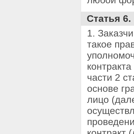
любой фо
Статья 6
1. Заказч
такое пра
уполномоч
контракта
части 2 с
основе гр
лицо (дал
осуществ
проведени
контракт (