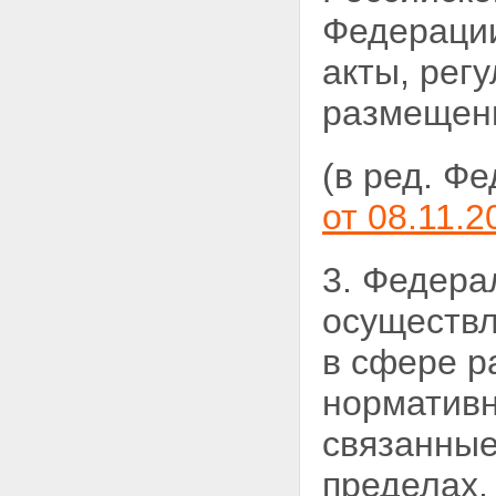
размещения заказа,
Федерации
получивших аккредитацию на
электронной площадке
акты, рег
Статья 41.5. Извещение о
проведении открытого аукциона
размещени
в электронной форме
Статья 41.6. Содержание
документации об открытом
(в ред. Ф
аукционе в электронной форме
Статья 41.7. Порядок
от 08.11.2
представления документации
об открытом аукционе в
электронной форме,
3. Федера
разъяснение положений
документации об открытом
осуществл
аукционе в электронной форме
и внесение в нее изменений
в сфере р
Статья 41.8. Порядок подачи
заявок на участие в открытом
нормативн
аукционе в электронной форме
Статья 41.9. Порядок
рассмотрения первых частей
связанные
заявок на участие в открытом
аукционе в электронной форме
пределах,
Статья 41.10. Порядок