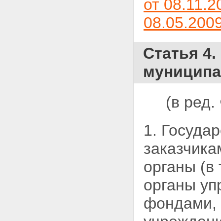
от 08.11.2
организации, оператора
электронной площадки,
08.05.200
конкурсной, аукционной или
котировочной комиссии
Статья 60. Рассмотрение
жалобы на действия
Статья 4.
(бездействие) заказчика,
уполномоченного органа,
муниципа
специализированной
организации, оператора
электронной площадки,
(в ред
конкурсной, аукционной или
котировочной комиссии по
существу
1. Госуда
Статья 61. Отзыв жалобы на
действия (бездействие)
заказчика
заказчика, уполномоченного
органа, специализированной
органы (в
организации, оператора
электронной площадки,
органы уп
конкурсной, аукционной или
котировочной комиссии
фондами, 
Статья 62. Ответственность за
нарушение законодательства
Российской Федерации и иных