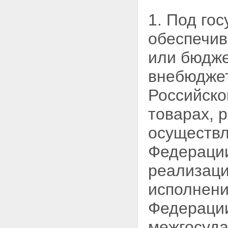
Глава 5. Размещение заказа
1. Под го
путем запроса котировок в целях
оказания гуманитарной помощи
обеспечив
либо ликвидации последствий
чрезвычайных ситуаций
или бюдже
природного или техногенного
характера
внебюджет
Статья 48. Цель
предварительного отбора
Российско
участников размещения заказа
Статья 49. Извещение о
товарах, 
проведении предварительного
отбора
Статья 50. Требования к
осуществл
участнику размещения заказа
для участия в предварительном
Федерации
отборе
Статья 51. Порядок
реализаци
представления заявок на
участие в предварительном
исполнен
отборе
Статья 52. Порядок проведения
Федерации
предварительного отбора
Статья 53. Особенности
межгосуда