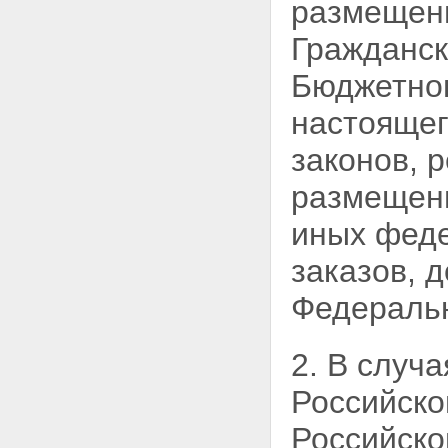
размещени
аукциона
Статья 38. Заключение
Гражданс
контракта по результатам
аукциона
Бюджетно
Статья 39. Особенности
проведения закрытого аукциона
настоящег
Статья 40. Последствия
признания аукциона
законов, 
несостоявшимся
Статья 41. - Утратила силу.
размещени
Глава 3.1. Размещение заказа
путем проведения открытого
иных феде
аукциона в электронной форме
Статья 41.1. Открытый аукцион
заказов, 
в электронной форме на право
заключить контракт
Федераль
Статья 41.2. Правила
документооборота при
проведении открытых
аукционов в электронной
2. В случ
форме
Статья 41.3. Аккредитация
Российско
участников размещения заказа
на электронной площадке
Российско
Статья 41.4. Реестр участников