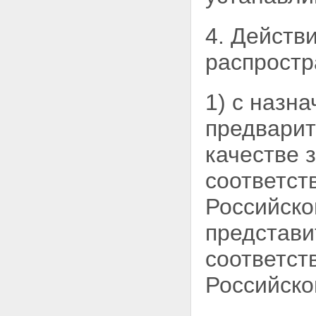
литературы или искусства,
исполнения, на
4. Действ
финансирование проката или
показа национального фильма
распростр
Статья 31.2. Извещение о
проведении открытого конкурса
Статья 31.3. Содержание
конкурсной документации при
1) с назн
проведении открытого конкурса
Статья 31.4. Особенности
предварит
подачи заявок на участие в
открытом конкурсе
качестве 
Статья 31.5. Особенности
вскрытия конвертов с заявками
соответст
на участие в конкурсе и
открытия доступа к поданным в
Российско
форме электронных
документов заявкам на участие
представи
в конкурсе и особенности
рассмотрения таких заявок и
соответст
предоставленных проектов
произведений литературы или
Российско
искусства, кинопроектов,
демонстрации части
исполнения