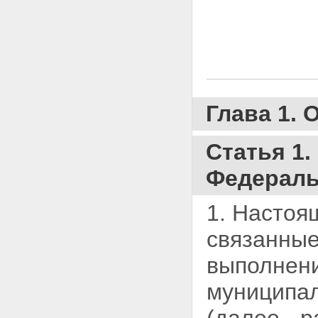
Статья 13. Национальный
режим в отношении товаров,
происходящих из иностранных
государств, работ, услуг,
выполняемых, оказываемых
иностранными лицами
Статья 14. Участие учреждений
и предприятий уголовно-
Глава 1.
исполнительной системы,
организаций инвалидов в
размещении заказов
Статья 1
Статья 15. Особенности
участия субъектов малого
Федераль
предпринимательства в
размещении заказа
Статья 16. Информационное
1. Настоя
обеспечение размещения
заказов
связанные
Статья 16.1. Организация,
оказывающая услуги по
выполнени
ведению и обслуживанию
официального сайта
муниципал
Статья 17. Контроль за
соблюдением законодательства