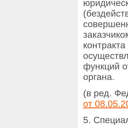
юридическ
(бездейст
совершенн
заказчико
контракта
осуществл
функций о
органа.
(в ред. Ф
от 08.05.2
5. Специа