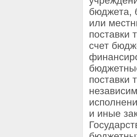
учреждени
нормативных правовых актов
Российской Федерации о
бюджета
,
размещении заказов
Глава 9. Вступление в силу
или местн
настоящего Федерального
закона и переходные положения
поставки 
Статья 63. Вступление в силу
настоящего Федерального
счет бюдж
закона
Статья 64. Действие
финансиро
настоящего Федерального
закона во времени
бюджетные
Статья 65. Переходные
положения
поставки 
независим
исполнени
и иные за
Государст
бюджетны