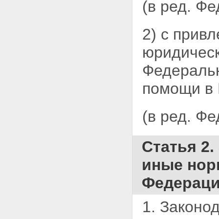
(в ред. Ф
Статья 31.6. Особенности
оценки и сопоставления заявок
на участие в конкурсе,
2) с прив
предоставленных проектов
произведений литературы или
юридическ
искусства, кинопроектов,
демонстрации части
Федеральн
исполнения
Статья 31.7. Последствия
признания открытого конкурса
помощи в 
несостоявшимся
Глава 3. Размещение заказа
путем проведения аукциона
(в ред. Ф
Статья 32. Аукцион на право
заключить контракт
Статья 33. Извещение о
Статья 2
проведении открытого аукциона
Статья 34. Документация об
иные нор
аукционе
Статья 35. Порядок подачи
Федераци
заявок на участие в аукционе
Статья 36. Порядок
рассмотрения заявок на
1. Законо
участие в аукционе
Статья 37. Порядок проведения