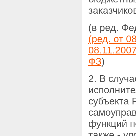
заказчико
(в ред. Ф
(ред. от 0
08.11.2007
ФЗ
)
2. В случ
исполните
субъекта 
самоуправ
функций п
также - у