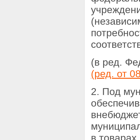
Статья 55.1. Особенности
размещения заказа на
учреждени
оказание услуг связи для нужд
обороны страны, безопасности
(независи
государства и обеспечения
правопорядка у единственного
потребност
исполнителя
Статья 55.2. Особенности
соответст
размещения заказа у
единственного поставщика на
поставку товаров для
(в ред. Ф
государственных нужд
учреждениями, исполняющими
(ред. от 0
наказания
Статья 55.3. Особенности
размещения заказа в
2. Под м
соответствии с решением
Правительства Российской
обеспечи
Федерации
Глава 7 - Утратила силу.
внебюджет
Глава 7.1. Размещение заказов
на энергосервис для нужд
муниципал
заказчиков
Статья 56.1. Размещение
в товарах
заказов на энергосервис для