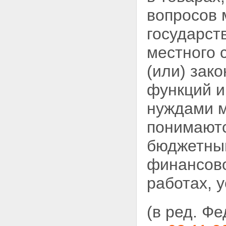
нужд заказчиков
вопросов 
Глава 8. Обеспечение защиты
прав и законных интересов
государст
участников размещения заказов
Статья 57. Обжалование
местного 
действий (бездействия)
заказчика, уполномоченного
органа, специализированной
(или) зак
организации, оператора
электронной площадки,
функций и
конкурсной, аукционной или
котировочной комиссии
нуждами 
Статья 58. Содержание жалобы
на действия (бездействие)
понимают
заказчика, уполномоченного
органа, специализированной
бюджетным
организации, оператора
электронной площадки,
финансово
конкурсной, аукционной или
котировочной комиссии
работах, 
Статья 59. Возвращение
жалобы на действия
(бездействие) заказчика,
(в ред. Ф
уполномоченного органа,
специализированной