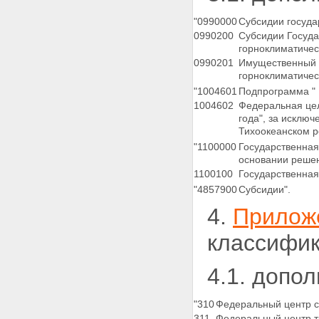
"0990000
Субсидии госуд
0990200
Субсидии Госуда
горноклиматичес
0990201
Имущественный в
горноклиматическ
"1004601
Подпрограмма " 
1004602
Федеральная цел
года", за исключ
Тихоокеанском р
"1100000
Государственная
основании реше
1100100
Государственная
"4857900
Субсидии".
4.
Прилож
классифик
4.1. допо
"310
Федеральный центр се
311
Федеральный центр тр