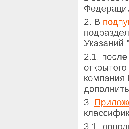
Федерации
2. В
подпу
подраздел
Указаний 
2.1. посл
открытого
компания 
дополнить
3.
Прилож
классифик
3.1. допо