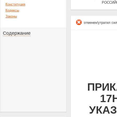
РОССИЙС
Конституция
Кодексы
Законы
отменен/утратил си
Содержание
ПРИК
17
УКА