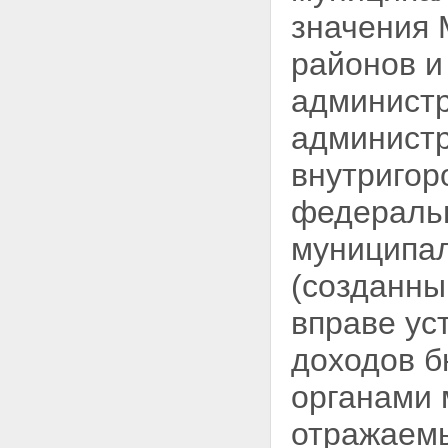
значения 
районов и
администр
админист
внутригор
федеральн
муниципал
(созданны
вправе ус
доходов б
органами 
отражаемы