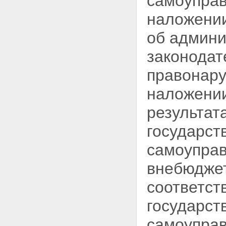
самоуправ
наложении
об админи
законодат
правонару
наложении
результат
государст
самоуправ
внебюдже
соответст
государст
самоуправ