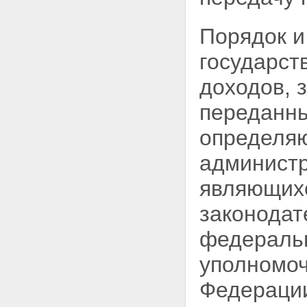
Порядок и
государст
доходов, 
переданны
определяю
администр
являющихс
законодат
федеральн
уполномоч
Федераци