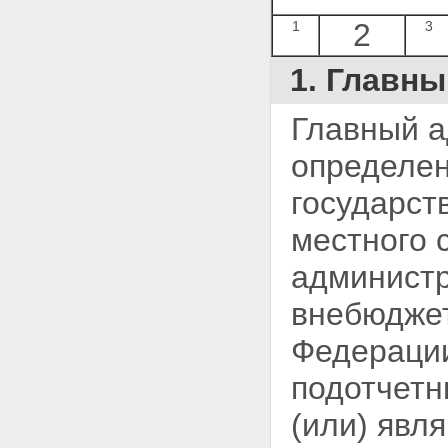
2
1
3
1. Главн
Главный а
определен
государст
местного 
администр
внебюдже
Федерации
подотчетн
(или) явл