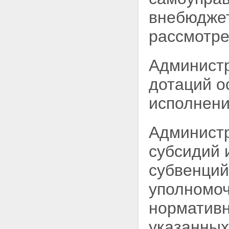
внебюдже
рассмотре
Администр
дотаций о
исполнени
Администр
субсидий 
субвенци
уполномоч
нормативн
указанных