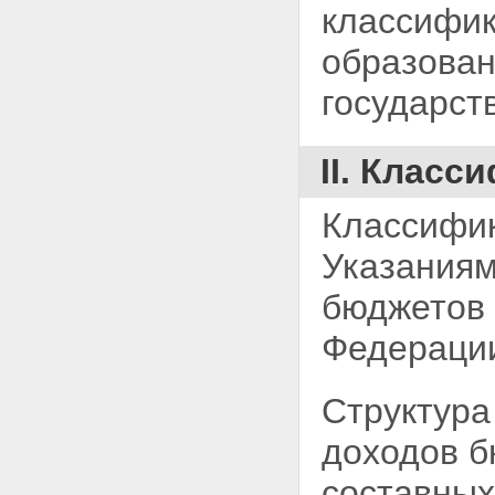
классифик
образован
государст
II. Клас
Классифик
Указаниям
бюджетов 
Федераци
Структура
доходов б
составных