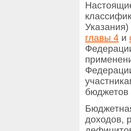
Настоящие
классифик
Указания)
главы 4
и
Федерации
применен
Федерации
участника
бюджетов 
Бюджетная
доходов, 
дефицитов