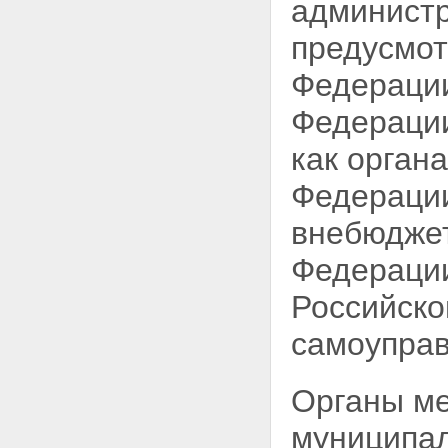
админист
предусмот
Федерации
Федерации
как орган
Федерации
внебюдже
Федерации
Российско
самоуправ
Органы ме
муниципал