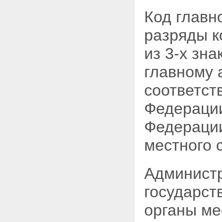
Код главн
разряды к
из 3-х зн
главному 
соответст
Федерации
Федерации
местного 
Администр
государст
органы ме