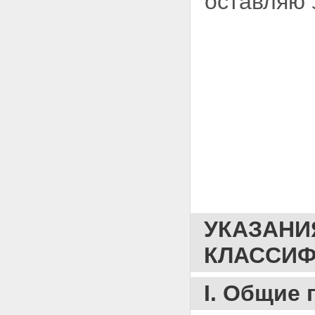
оставляю 
Приложение 6.
КЛАССИФИКАЦИЯ ОПЕРАЦИЙ
СЕКТОРА
ГОСУДАРСТВЕННОГО
УПРАВЛЕНИЯ
Приложение 7. ПЕРЕЧЕНЬ
ПРЯМЫХ ПОЛУЧАТЕЛЕЙ
СРЕДСТВ ИЗ ФЕДЕРАЛЬНОГО
БЮДЖЕТА
Приложение 8. ГЛАВНЫЕ
АДМИНИСТРАТОРЫ ДОХОДОВ
БЮДЖЕТОВ РОССИЙСКОЙ
ФЕДЕРАЦИИ
Приложение 9. ПЕРЕЧЕНЬ
ГЛАВНЫХ АДМИНИСТРАТОРОВ
ИСТОЧНИКОВ
ФИНАНСИРОВАНИЯ
ДЕФИЦИТА ФЕДЕРАЛЬНОГО
УКАЗАНИ
БЮДЖЕТА
КЛАССИФ
I. Общие