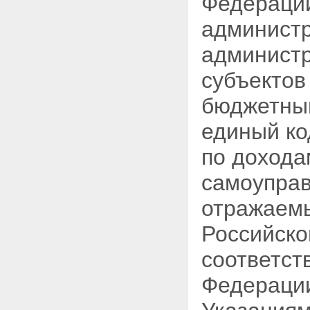
Федерации
администр
администр
субъектов
бюджетным
единый ко
по дохода
самоупра
отражаемы
Российско
соответст
Федерации