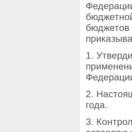
Федерации,
сектора государственного
управления
бюджетной
Приложения
Приложение 1.
бюджетов 
КЛАССИФИКАЦИЯ ДОХОДОВ
БЮДЖЕТОВ РОССИЙСКОЙ
приказыв
ФЕДЕРАЦИИ
Приложение 2. ПЕРЕЧЕНЬ
РАЗДЕЛОВ И ПОДРАЗДЕЛОВ
1. Утверд
КЛАССИФИКАЦИИ РАСХОДОВ
БЮДЖЕТОВ
Приложение 3. ПЕРЕЧЕНЬ
применени
ЦЕЛЕВЫХ СТАТЕЙ
КЛАССИФИКАЦИИ РАСХОДОВ
Федераци
БЮДЖЕТОВ
Приложение 4. ПЕРЕЧЕНЬ
ВИДОВ РАСХОДОВ
2. Настоя
КЛАССИФИКАЦИИ РАСХОДОВ
БЮДЖЕТОВ
года.
Приложение 5.
КЛАССИФИКАЦИЯ
ИСТОЧНИКОВ
3. Контро
ФИНАНСИРОВАНИЯ
ДЕФИЦИТОВ БЮДЖЕТОВ