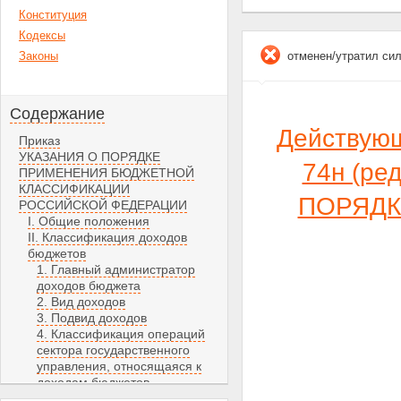
Конституция
Кодексы
Законы
отменен/утратил си
Содержание
Действующ
Приказ
УКАЗАНИЯ О ПОРЯДКЕ
74н (ре
ПРИМЕНЕНИЯ БЮДЖЕТНОЙ
КЛАССИФИКАЦИИ
ПОРЯДК
РОССИЙСКОЙ ФЕДЕРАЦИИ
I. Общие положения
II. Классификация доходов
бюджетов
1. Главный администратор
доходов бюджета
2. Вид доходов
3. Подвид доходов
4. Классификация операций
сектора государственного
управления, относящаяся к
доходам бюджетов
III. Классификация расходов