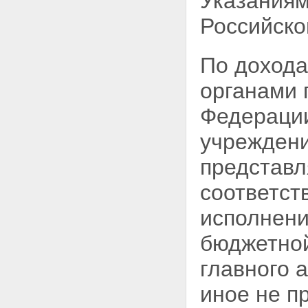
Указаниям
Российско
По доход
органами 
Федераци
учреждени
представл
соответст
исполнени
бюджетной
главного 
иное не п