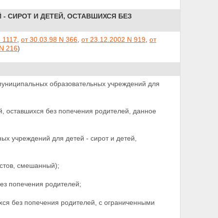
- СИРОТ И ДЕТЕЙ, ОСТАВШИХСЯ БЕЗ
N 1117
,
от 30.03.98 N 366
,
от 23.12.2002 N 919
,
от
 N 216
)
 муниципальных образовательных учреждений для
й, оставшихся без попечения родителей, данное
х учреждений для детей - сирот и детей,
астов, смешанный);
 без попечения родителей;
ихся без попечения родителей, с ограниченными