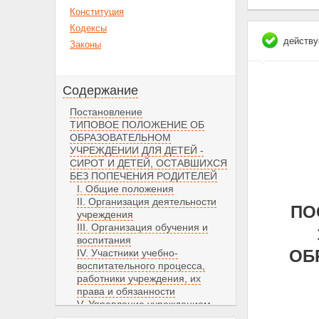
Конституция
Кодексы
действу
Законы
Содержание
Постановление
ТИПОВОЕ ПОЛОЖЕНИЕ ОБ
ОБРАЗОВАТЕЛЬНОМ
УЧРЕЖДЕНИИ ДЛЯ ДЕТЕЙ -
СИРОТ И ДЕТЕЙ, ОСТАВШИХСЯ
БЕЗ ПОПЕЧЕНИЯ РОДИТЕЛЕЙ
I. Общие положения
II. Организация деятельности
ПО
учреждения
III. Организация обучения и
воспитания
ОБ
IV. Участники учебно-
воспитательного процесса,
работники учреждения, их
права и обязанности
V. Управление учреждением
VI. Имущество и средства