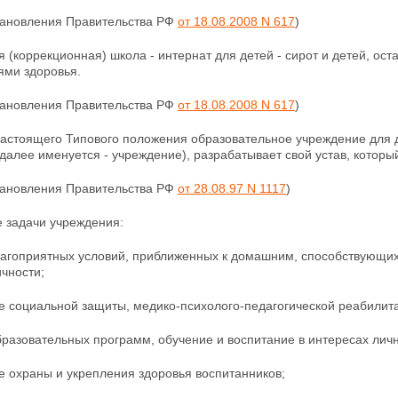
становления Правительства РФ
от 18.08.2008 N 617
)
 (коррекционная) школа - интернат для детей - сирот и детей, ос
ями здоровья.
становления Правительства РФ
от 18.08.2008 N 617
)
настоящего Типового положения образовательное
учреждение для д
далее именуется - учреждение), разрабатывает свой устав, которы
становления Правительства РФ
от 28.08.97 N 1117
)
е задачи учреждения:
лагоприятных условий, приближенных к домашним, способствующи
чности;
е социальной защиты, медико-психолого-педагогической
реабилита
разовательных программ, обучение и воспитание в интересах личн
е охраны и укрепления здоровья воспитанников;