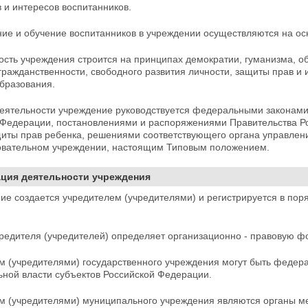
 и интересов воспитанников.
ие и обучение воспитанников в учреждении осуществляются на ос
ость учреждения строится на принципах демократии,
гуманизма, о
гражданственности, свободного развития личности, защиты прав и 
бразования.
деятельности учреждение руководствуется
федеральными законами,
 Федерации, постановлениями и распоряжениями Правительства Р
щиты прав ребенка, решениями соответствующего органа управле
вательном учреждении, настоящим Типовым положением.
зация деятельности учреждения
ие создается учредителем (учредителями) и регистрируется в пор
чредителя (учредителей) определяет организационно - правовую 
м (учредителями) государственного учреждения могут быть федер
ьной власти субъектов Российской Федерации.
м (учредителями) муниципального учреждения являются
органы м