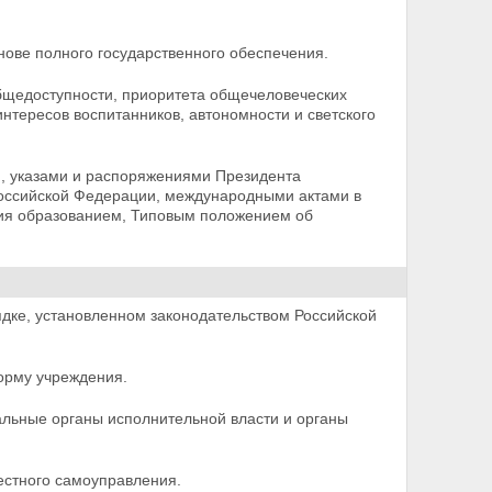
нове полного государственного обеспечения.
бщедоступности, приоритета общечеловеческих
интересов воспитанников, автономности и светского
 указами и распоряжениями Президента
оссийской Федерации, международными актами в
ния образованием, Типовым положением об
ядке, установленном законодательством Российской
форму учреждения.
альные органы исполнительной власти и органы
естного самоуправления.