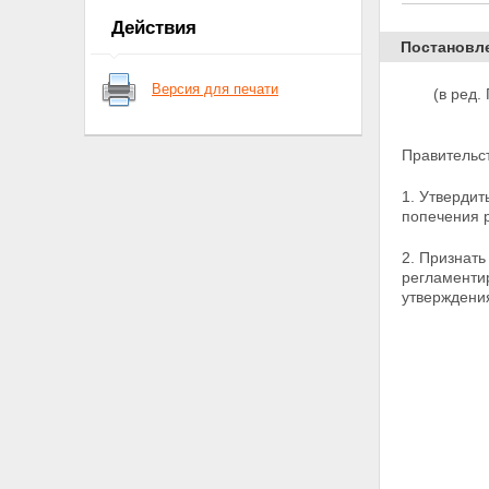
учреждения
Действия
Постановл
Версия для печати
(в ред
Правительс
1. Утвердит
попечения 
2. Признат
регламенти
утверждения