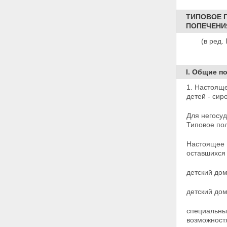
ТИПОВОЕ П
ПОПЕЧЕНИ
(в ред
I. Общие п
1. Настоящ
детей - сир
Для негосуд
Типовое по
Настоящее 
оставшихся
детский дом
детский дом
специальный
возможност