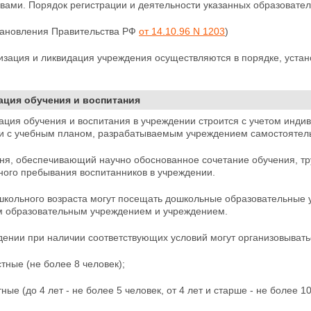
авами. Порядок регистрации и деятельности указанных образовате
становления Правительства РФ
от 14.10.96 N 1203
)
низация и ликвидация учреждения осуществляются в
порядке, уста
изация обучения и воспитания
ация обучения и воспитания в учреждении строится с учетом инди
и с
учебным планом, разрабатываемым учреждением самостоятельн
ня, обеспечивающий научно обоснованное сочетание обучения, тру
чного
пребывания воспитанников в учреждении.
ошкольного возраста могут посещать дошкольные образовательные 
 образовательным учреждением и учреждением.
дении при наличии соответствующих условий могут организовывать
тные (не более 8 человек);
ные (до 4 лет - не более 5 человек, от 4 лет и старше - не более 10