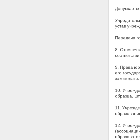
Допускаетс
Учредитель
устав учре
Передача го
8. Отношен
соответстви
9. Права юр
его государ
законодател
10. Учрежде
образца, ш
11. Учрежд
образовании
12. Учрежд
(ассоциации
образовател