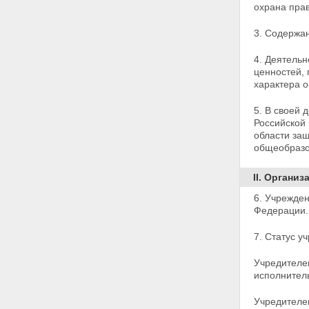
охрана прав
3. Содержан
4. Деятельн
ценностей, 
характера о
5. В своей 
Российской
области за
общеобразо
II. Органи
6. Учрежден
Федерации.
7. Статус у
Учредителе
исполнител
Учредителе