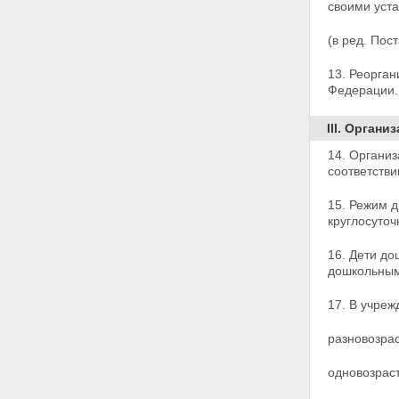
своими
уст
(в ред. По
13. Реорга
Федерации.
III. Орган
14. Организ
соответстви
15. Режим д
круглосуто
16. Дети д
дошкольным
17. В учреж
разновозрас
одновозраст