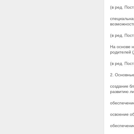
(в ред. По
специальная
возможност
(в ред. По
На основе 
родителей (
(в ред. По
2. Основны
создание б
развитию ли
обеспечени
освоение об
обеспечени