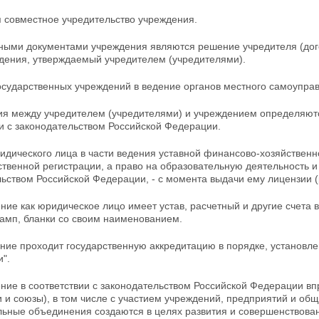
я совместное учредительство учреждения.
ными документами учреждения являются решение учредителя (дого
ждения, утверждаемый учредителем (учредителями).
сударственных учреждений в ведение органов местного самоуправл
ия между учредителем (учредителями) и учреждением
определяют
и с законодательством Российской Федерации.
идического лица в части ведения уставной финансово-хозяйственн
ственной регистрации, а право на образовательную деятельность и
ьством Российской Федерации, - с момента выдачи ему лицензии 
ние как юридическое лицо имеет устав, расчетный и другие счета 
тамп, бланки со своим наименованием.
ение проходит государственную аккредитацию в
порядке, установл
".
ение в соответствии с законодательством Российской Федерации в
 и союзы), в том числе с участием учреждений,
предприятий и общ
ьные объединения создаются в целях развития и совершенствован