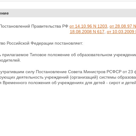
ение
. Постановлений Правительства РФ
от 14.10.96 N 1203
,
от 28.08.97 
18.08.2008 N 617
,
от 10.03.2009
тво Российской Федерации постановляет:
ь прилагаемое Типовое положение об образовательном учреждении 
родителей.
ь утратившим силу Постановление Совета Министров РСФСР от 23 ф
рующих деятельность учреждений (организаций) системы образован
 Временного положения об учреждениях для детей - сирот и дете